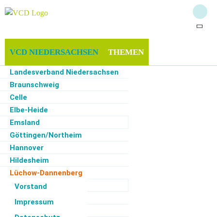
VCD NIEDERSACHSEN
THEMEN
Landesverband Niedersachsen
MITMACHEN & UNTERSTÜTZEN
INFOTHEK
Braunschweig
Celle
Elbe-Heide
Emsland
Start
·
VCD Niedersachsen
·
Lüchow-Dannenberg
Göttingen/Northeim
Hannover
Ortsfilter
Kategoriefilter
Monatsfilter
Hildesheim
Lüchow-Dannenberg
Zur Zeit keine Termine
Oldenburg
Vorstand
Osnabrück
Impressum
Rotenburg