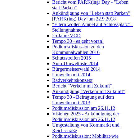
Bericht vom PARK(ing) Day - "Leben
statt Parken"
Ankündigung von "Leben statt Parken"
[PARK(ing) Day] am 22.9.2018
"Eltern wollen Ampel auf Schlossplatz" -
Stellungnahme
25 Jahre VCD
Tempo 30 - es geht voran!
Podiumsdiskussion zu den
Kommunalwahlen 2016
Schutzstreifen 2015
Auto-Umweltliste 2014
Bürgermeisterwahl 2014
Umweltmarkt 2014
Radverkehrskonzept
Bericht "Verkehr mit Zukunft"
Ankündigung "Verkehr mit Zukunft"
Tempo 30 - Befragung auf dem
Umweltmarkt 2013
Podiumsdiskussion am 26.11.12
Visionen 2025 - Ankündigung der
Podiumsdiskussion am 26.11.12
Umgestaltung von Kornmarkt und
Reichsstraße
Podiumsdiskussion: Mobilität-wie