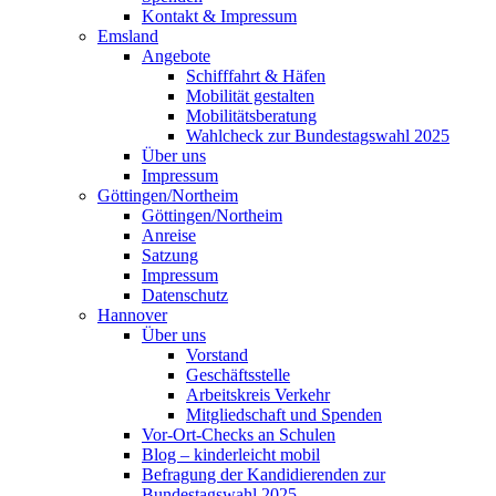
Kontakt & Impressum
Emsland
Angebote
Schifffahrt & Häfen
Mobilität gestalten
Mobilitätsberatung
Wahlcheck zur Bundestagswahl 2025
Über uns
Impressum
Göttingen/Northeim
Göttingen/Northeim
Anreise
Satzung
Impressum
Datenschutz
Hannover
Über uns
Vorstand
Geschäftsstelle
Arbeitskreis Verkehr
Mitgliedschaft und Spenden
Vor-Ort-Checks an Schulen
Blog – kinderleicht mobil
Befragung der Kandidierenden zur
Bundestagswahl 2025