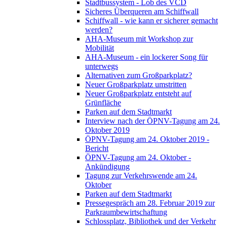
Stadtbussystem - Lob des VCD
Sicheres Überqueren am Schiffwall
Schiffwall - wie kann er sicherer gemacht
werden?
AHA-Museum mit Workshop zur
Mobilität
AHA-Museum - ein lockerer Song für
unterwegs
Alternativen zum Großparkplatz?
Neuer Großparkplatz umstritten
Neuer Großparkplatz entsteht auf
Grünfläche
Parken auf dem Stadtmarkt
Interview nach der ÖPNV-Tagung am 24.
Oktober 2019
ÖPNV-Tagung am 24. Oktober 2019 -
Bericht
ÖPNV-Tagung am 24. Oktober -
Ankündigung
Tagung zur Verkehrswende am 24.
Oktober
Parken auf dem Stadtmarkt
Pressegespräch am 28. Februar 2019 zur
Parkraumbewirtschaftung
Schlossplatz, Bibliothek und der Verkehr