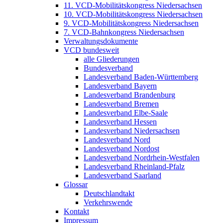
11. VCD-Mobilitätskongress Niedersachsen
10. VCD-Mobilitätskongress Niedersachsen
9. VCD-Mobilitätskongress Niedersachsen
7. VCD-Bahnkongress Niedersachsen
Verwaltungsdokumente
VCD bundesweit
alle Gliederungen
Bundesverband
Landesverband Baden-Württemberg
Landesverband Bayern
Landesverband Brandenburg
Landesverband Bremen
Landesverband Elbe-Saale
Landesverband Hessen
Landesverband Niedersachsen
Landesverband Nord
Landesverband Nordost
Landesverband Nordrhein-Westfalen
Landesverband Rheinland-Pfalz
Landesverband Saarland
Glossar
Deutschlandtakt
Verkehrswende
Kontakt
Impressum