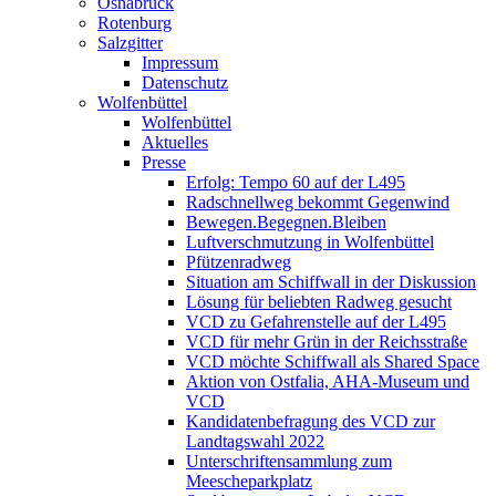
Osnabrück
Rotenburg
Salzgitter
Impressum
Datenschutz
Wolfenbüttel
Wolfenbüttel
Aktuelles
Presse
Erfolg: Tempo 60 auf der L495
Radschnellweg bekommt Gegenwind
Bewegen.Begegnen.Bleiben
Luftverschmutzung in Wolfenbüttel
Pfützenradweg
Situation am Schiffwall in der Diskussion
Lösung für beliebten Radweg gesucht
VCD zu Gefahrenstelle auf der L495
VCD für mehr Grün in der Reichsstraße
VCD möchte Schiffwall als Shared Space
Aktion von Ostfalia, AHA-Museum und
VCD
Kandidatenbefragung des VCD zur
Landtagswahl 2022
Unterschriftensammlung zum
Meescheparkplatz