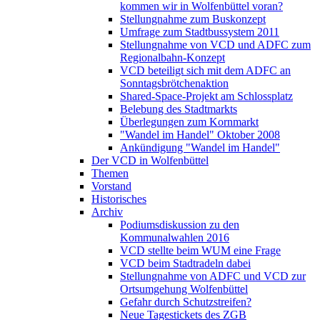
kommen wir in Wolfenbüttel voran?
Stellungnahme zum Buskonzept
Umfrage zum Stadtbussystem 2011
Stellungnahme von VCD und ADFC zum
Regionalbahn-Konzept
VCD beteiligt sich mit dem ADFC an
Sonntagsbrötchenaktion
Shared-Space-Projekt am Schlossplatz
Belebung des Stadtmarkts
Überlegungen zum Kornmarkt
"Wandel im Handel" Oktober 2008
Ankündigung "Wandel im Handel"
Der VCD in Wolfenbüttel
Themen
Vorstand
Historisches
Archiv
Podiumsdiskussion zu den
Kommunalwahlen 2016
VCD stellte beim WUM eine Frage
VCD beim Stadtradeln dabei
Stellungnahme von ADFC und VCD zur
Ortsumgehung Wolfenbüttel
Gefahr durch Schutzstreifen?
Neue Tagestickets des ZGB