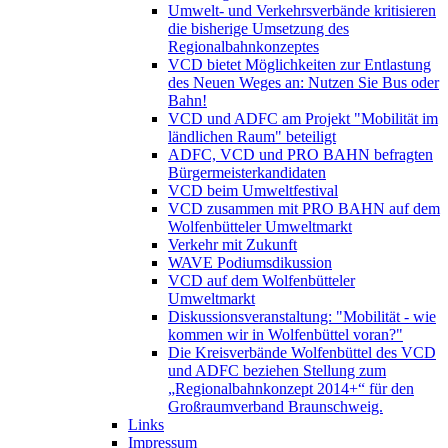
Umwelt- und Verkehrsverbände kritisieren
die bisherige Umsetzung des
Regionalbahnkonzeptes
VCD bietet Möglichkeiten zur Entlastung
des Neuen Weges an: Nutzen Sie Bus oder
Bahn!
VCD und ADFC am Projekt "Mobilität im
ländlichen Raum" beteiligt
ADFC, VCD und PRO BAHN befragten
Bürgermeisterkandidaten
VCD beim Umweltfestival
VCD zusammen mit PRO BAHN auf dem
Wolfenbütteler Umweltmarkt
Verkehr mit Zukunft
WAVE Podiumsdikussion
VCD auf dem Wolfenbütteler
Umweltmarkt
Diskussionsveranstaltung: "Mobilität - wie
kommen wir in Wolfenbüttel voran?"
Die Kreisverbände Wolfenbüttel des VCD
und ADFC beziehen Stellung zum
„Regionalbahnkonzept 2014+“ für den
Großraumverband Braunschweig.
Links
Impressum