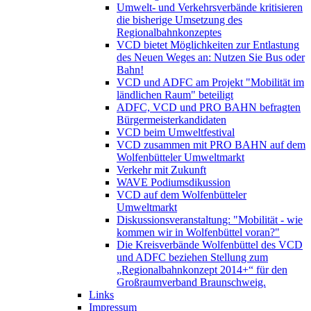
Umwelt- und Verkehrsverbände kritisieren
die bisherige Umsetzung des
Regionalbahnkonzeptes
VCD bietet Möglichkeiten zur Entlastung
des Neuen Weges an: Nutzen Sie Bus oder
Bahn!
VCD und ADFC am Projekt "Mobilität im
ländlichen Raum" beteiligt
ADFC, VCD und PRO BAHN befragten
Bürgermeisterkandidaten
VCD beim Umweltfestival
VCD zusammen mit PRO BAHN auf dem
Wolfenbütteler Umweltmarkt
Verkehr mit Zukunft
WAVE Podiumsdikussion
VCD auf dem Wolfenbütteler
Umweltmarkt
Diskussionsveranstaltung: "Mobilität - wie
kommen wir in Wolfenbüttel voran?"
Die Kreisverbände Wolfenbüttel des VCD
und ADFC beziehen Stellung zum
„Regionalbahnkonzept 2014+“ für den
Großraumverband Braunschweig.
Links
Impressum