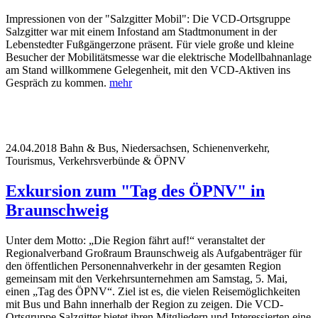
Impressionen von der "Salzgitter Mobil": Die VCD-Ortsgruppe
Salzgitter war mit einem Infostand am Stadtmonument in der
Lebenstedter Fußgängerzone präsent. Für viele große und kleine
Besucher der Mobilitätsmesse war die elektrische Modellbahnanlage
am Stand willkommene Gelegenheit, mit den VCD-Aktiven ins
Gespräch zu kommen.
mehr
24.04.2018
Bahn & Bus, Niedersachsen, Schienenverkehr,
Tourismus, Verkehrsverbünde & ÖPNV
Exkursion zum "Tag des ÖPNV" in
Braunschweig
Unter dem Motto: „Die Region fährt auf!“ veranstaltet der
Regionalverband Großraum Braunschweig als Aufgabenträger für
den öffentlichen Personennahverkehr in der gesamten Region
gemeinsam mit den Verkehrsunternehmen am Samstag, 5. Mai,
einen „Tag des ÖPNV“. Ziel ist es, die vielen Reisemöglichkeiten
mit Bus und Bahn innerhalb der Region zu zeigen. Die VCD-
Ortsgruppe Salzgitter bietet ihren Mitgliedern und Interessierten eine