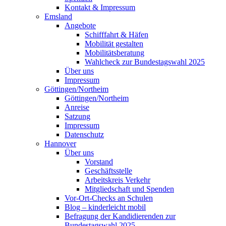
Kontakt & Impressum
Emsland
Angebote
Schifffahrt & Häfen
Mobilität gestalten
Mobilitätsberatung
Wahlcheck zur Bundestagswahl 2025
Über uns
Impressum
Göttingen/Northeim
Göttingen/Northeim
Anreise
Satzung
Impressum
Datenschutz
Hannover
Über uns
Vorstand
Geschäftsstelle
Arbeitskreis Verkehr
Mitgliedschaft und Spenden
Vor-Ort-Checks an Schulen
Blog – kinderleicht mobil
Befragung der Kandidierenden zur
Bundestagswahl 2025