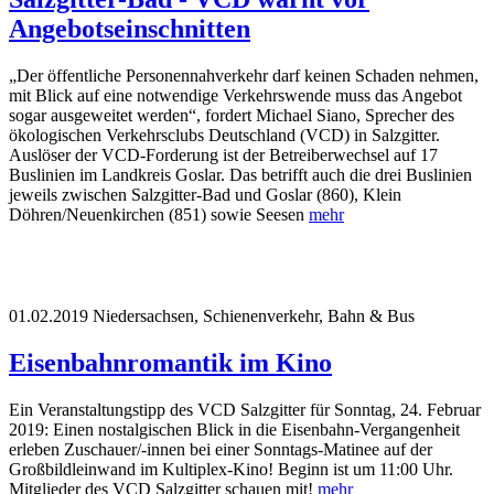
Angebotseinschnitten
„Der öffentliche Personennahverkehr darf keinen Schaden nehmen,
mit Blick auf eine notwendige Verkehrswende muss das Angebot
sogar ausgeweitet werden“, fordert Michael Siano, Sprecher des
ökologischen Verkehrsclubs Deutschland (VCD) in Salzgitter.
Auslöser der VCD-Forderung ist der Betreiberwechsel auf 17
Buslinien im Landkreis Goslar. Das betrifft auch die drei Buslinien
jeweils zwischen Salzgitter-Bad und Goslar (860), Klein
Döhren/Neuenkirchen (851) sowie Seesen
mehr
01.02.2019
Niedersachsen, Schienenverkehr, Bahn & Bus
Eisenbahnromantik im Kino
Ein Veranstaltungstipp des VCD Salzgitter für Sonntag, 24. Februar
2019: Einen nostalgischen Blick in die Eisenbahn-Vergangenheit
erleben Zuschauer/-innen bei einer Sonntags-Matinee auf der
Großbildleinwand im Kultiplex-Kino! Beginn ist um 11:00 Uhr.
Mitglieder des VCD Salzgitter schauen mit!
mehr