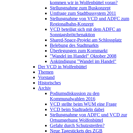
kommen wir in Wolfenbüttel voran?
Stellungnahme zum Buskonzept
Umfrage zum Stadtbussystem 2011
Stellungnahme von VCD und ADFC zum
Regionalbahn-Konzept
VCD beteiligt sich mit dem ADFC an
Sonntagsbrötchenaktion
Shared-Space-Projekt am Schlossplatz
Belebung des Stadtmarkts
Überlegungen zum Kornmarkt
"Wandel im Handel" Oktober 2008
Ankündigung "Wandel im Handel"
Der VCD in Wolfenbüttel
Themen
Vorstand
Historisches
Archiv
Podiumsdiskussion zu den
Kommunalwahlen 2016
VCD stellte beim WUM eine Frage
VCD beim Stadtradeln dabei
Stellungnahme von ADFC und VCD zur
Ortsumgehung Wolfenbüttel
Gefahr durch Schutzstreifen?
Neue Tagestickets des ZGB