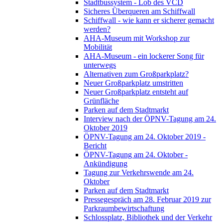
Stadtbussystem - Lob des VCD
Sicheres Überqueren am Schiffwall
Schiffwall - wie kann er sicherer gemacht
werden?
AHA-Museum mit Workshop zur
Mobilität
AHA-Museum - ein lockerer Song für
unterwegs
Alternativen zum Großparkplatz?
Neuer Großparkplatz umstritten
Neuer Großparkplatz entsteht auf
Grünfläche
Parken auf dem Stadtmarkt
Interview nach der ÖPNV-Tagung am 24.
Oktober 2019
ÖPNV-Tagung am 24. Oktober 2019 -
Bericht
ÖPNV-Tagung am 24. Oktober -
Ankündigung
Tagung zur Verkehrswende am 24.
Oktober
Parken auf dem Stadtmarkt
Pressegespräch am 28. Februar 2019 zur
Parkraumbewirtschaftung
Schlossplatz, Bibliothek und der Verkehr