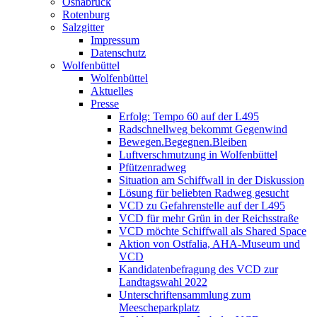
Osnabrück
Rotenburg
Salzgitter
Impressum
Datenschutz
Wolfenbüttel
Wolfenbüttel
Aktuelles
Presse
Erfolg: Tempo 60 auf der L495
Radschnellweg bekommt Gegenwind
Bewegen.Begegnen.Bleiben
Luftverschmutzung in Wolfenbüttel
Pfützenradweg
Situation am Schiffwall in der Diskussion
Lösung für beliebten Radweg gesucht
VCD zu Gefahrenstelle auf der L495
VCD für mehr Grün in der Reichsstraße
VCD möchte Schiffwall als Shared Space
Aktion von Ostfalia, AHA-Museum und
VCD
Kandidatenbefragung des VCD zur
Landtagswahl 2022
Unterschriftensammlung zum
Meescheparkplatz