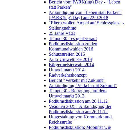
Bericht vom PARK(ing) Day - "Leben
statt Parken"
Ankündigung von "Leben statt Parken"
[PARK(ing) Day] am 22.9.2018
"Eltern wollen Ampel auf Schlossplatz" -
Stellungnahme
25 Jahre VCD
Tempo 30 - es geht voran!
Podiumsdiskussion zu den
Kommunalwahlen 2016
Schutzstreifen 2015
Auto-Umweltliste 2014
Bürgermeisterwahl 2014
Umweltmarkt 2014
Radverkehrskonzept
Bericht "Verkehr mit Zukunft"
Ankündigung "Verkehr mit Zukunft"
Tempo 30 - Befragung auf dem
Umweltmarkt 2013
Podiumsdiskussion am 26.11.12
Visionen 2025 - Ankündigung der
Podiumsdiskussion am 26.11.12
Umgestaltung von Kornmarkt und
Reichsstraße
Podiumsdiskussion: Mobilität-wie