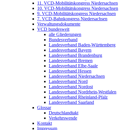
11. VCD-Mobilitätskongress Niedersachsen
10. VCD-Mobilitätskongress Niedersachsen
9. VCD-Mobilitätskongress Niedersachsen
7. VCD-Bahnkongress Niedersachsen
Verwaltungsdokumente
VCD bundesweit
alle Gliederungen
Bundesverband
Landesverband Baden-Württemberg
Landesverband Bayern
Landesverband Brandenburg
Landesverband Bremen
Landesverband Elbe-Saale
Landesverband Hessen
Landesverband Niedersachsen
Landesverband Nord
Landesverband Nordost
Landesverband Nordrhein-Westfalen
Landesverband Rheinland-Pfalz
Landesverband Saarland
Glossar
Deutschlandtakt
Verkehrswende
Kontakt
Impressum