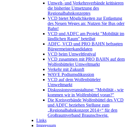
Umwelt- und Verkehrsverbände kritisieren
die bisherige Umsetzung des
Regionalbahnkonzeptes
VCD bietet Möglichkeiten zur Entlastung
des Neuen Weges an: Nutzen Sie Bus oder
Bahn!
VCD und ADFC am Projekt "Mobilität im
ländlichen Raum" beteiligt
ADFC, VCD und PRO BAHN befragten
Bürgermeisterkandidaten
VCD beim Umweltfestival
VCD zusammen mit PRO BAHN auf dem
Wolfenbütteler Umweltmarkt
Verkehr mit Zukunft
WAVE Podiumsdikussion
VCD auf dem Wolfenbütteler
Umweltmarkt
Diskussionsveranstaltung: "Mobilität - wie
kommen wir in Wolfenbüttel voran?"
Die Kreisverbände Wolfenbüttel des VCD
und ADFC beziehen Stellung zum
„Regionalbahnkonzept 2014+“ für den
Großraumverband Braunschweig.
Links
Impressum