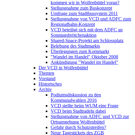
kommen wir in Wolfenbüttel voran?
Stellungnahme zum Buskonzept
Umfrage zum Stadtbussystem 2011
Stellungnahme von VCD und ADFC zum
Regionalbahn-Konzept
VCD beteiligt sich mit dem ADFC an
Sonntagsbrötchenaktion
Shared-Space-Projekt am Schlossplatz
Belebung des Stadtmarkts
Überlegungen zum Kornmarkt
"Wandel im Handel" Oktober 2008
Ankündigung "Wandel im Handel"
Der VCD in Wolfenbüttel
Themen
Vorstand
Historisches
Archiv
Podiumsdiskussion zu den
Kommunalwahlen 2016
VCD stellte beim WUM eine Frage
VCD beim Stadtradeln dabei
Stellungnahme von ADFC und VCD zur
Ortsumgehung Wolfenbüttel
Gefahr durch Schutzstreifen?
Neue Tagestickets des ZGB