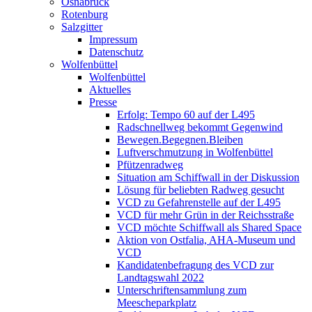
Osnabrück
Rotenburg
Salzgitter
Impressum
Datenschutz
Wolfenbüttel
Wolfenbüttel
Aktuelles
Presse
Erfolg: Tempo 60 auf der L495
Radschnellweg bekommt Gegenwind
Bewegen.Begegnen.Bleiben
Luftverschmutzung in Wolfenbüttel
Pfützenradweg
Situation am Schiffwall in der Diskussion
Lösung für beliebten Radweg gesucht
VCD zu Gefahrenstelle auf der L495
VCD für mehr Grün in der Reichsstraße
VCD möchte Schiffwall als Shared Space
Aktion von Ostfalia, AHA-Museum und
VCD
Kandidatenbefragung des VCD zur
Landtagswahl 2022
Unterschriftensammlung zum
Meescheparkplatz