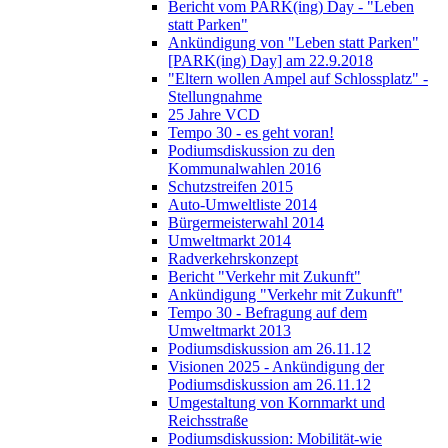
Bericht vom PARK(ing) Day - "Leben
statt Parken"
Ankündigung von "Leben statt Parken"
[PARK(ing) Day] am 22.9.2018
"Eltern wollen Ampel auf Schlossplatz" -
Stellungnahme
25 Jahre VCD
Tempo 30 - es geht voran!
Podiumsdiskussion zu den
Kommunalwahlen 2016
Schutzstreifen 2015
Auto-Umweltliste 2014
Bürgermeisterwahl 2014
Umweltmarkt 2014
Radverkehrskonzept
Bericht "Verkehr mit Zukunft"
Ankündigung "Verkehr mit Zukunft"
Tempo 30 - Befragung auf dem
Umweltmarkt 2013
Podiumsdiskussion am 26.11.12
Visionen 2025 - Ankündigung der
Podiumsdiskussion am 26.11.12
Umgestaltung von Kornmarkt und
Reichsstraße
Podiumsdiskussion: Mobilität-wie