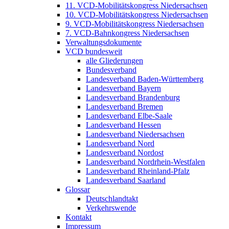
11. VCD-Mobilitätskongress Niedersachsen
10. VCD-Mobilitätskongress Niedersachsen
9. VCD-Mobilitätskongress Niedersachsen
7. VCD-Bahnkongress Niedersachsen
Verwaltungsdokumente
VCD bundesweit
alle Gliederungen
Bundesverband
Landesverband Baden-Württemberg
Landesverband Bayern
Landesverband Brandenburg
Landesverband Bremen
Landesverband Elbe-Saale
Landesverband Hessen
Landesverband Niedersachsen
Landesverband Nord
Landesverband Nordost
Landesverband Nordrhein-Westfalen
Landesverband Rheinland-Pfalz
Landesverband Saarland
Glossar
Deutschlandtakt
Verkehrswende
Kontakt
Impressum