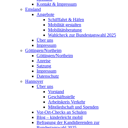
Kontakt & Impressum
Emsland
Angebote
Schifffahrt & Häfen
Mobilität gestalten
Mobilitätsberatung
Wahlcheck zur Bundestagswahl 2025
Über uns
Impressum
Göttingen/Northeim
Göttingen/Northeim
Anreise
Satzung
Impressum
Datenschutz
Hannover
Über uns
Vorstand
Geschäftsstelle
Arbeitskreis Verkehr
Mitgliedschaft und Spenden
Vor-Ort-Checks an Schulen
Blog – kinderleicht mobil
Befragung der Kandidierenden zur
Bundestagswahl 2025