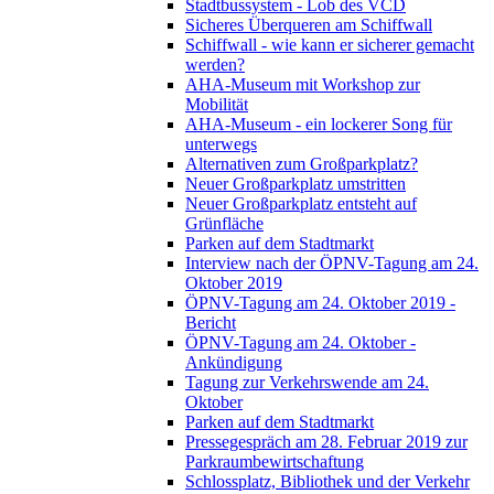
Stadtbussystem - Lob des VCD
Sicheres Überqueren am Schiffwall
Schiffwall - wie kann er sicherer gemacht
werden?
AHA-Museum mit Workshop zur
Mobilität
AHA-Museum - ein lockerer Song für
unterwegs
Alternativen zum Großparkplatz?
Neuer Großparkplatz umstritten
Neuer Großparkplatz entsteht auf
Grünfläche
Parken auf dem Stadtmarkt
Interview nach der ÖPNV-Tagung am 24.
Oktober 2019
ÖPNV-Tagung am 24. Oktober 2019 -
Bericht
ÖPNV-Tagung am 24. Oktober -
Ankündigung
Tagung zur Verkehrswende am 24.
Oktober
Parken auf dem Stadtmarkt
Pressegespräch am 28. Februar 2019 zur
Parkraumbewirtschaftung
Schlossplatz, Bibliothek und der Verkehr