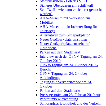
Stadtbussystem - Lob des VCD
Sicheres Überqueren am Schiffwall
Schiffwall - wie kann er sicherer gemacht
werden?
AHA-Museum mit Workshop zur
Mobilität
AHA-Museum - ein lockerer Song für
unterwegs
Alternativen zum Großparkplatz?
Neuer Großparkplatz umstritten
Neuer Großparkplatz entsteht auf
Grünfläche
Parken auf dem Stadtmarkt
Interview nach der ÖPNV-Tagung am 24.
Oktober 2019
ÖPNV-Tagung am 24. Oktober 2019 -
Bericht
ÖPNV-Tagung am 24. Oktober -
Ankündigung
Tagung zur Verkehrswende am 24.
Oktober
Parken auf dem Stadtmarkt
Pressegespräch am 28. Februar 2019 zur
Parkraumbewirtschaftung
Schlossplatz, Bibliothek und der Verkehr