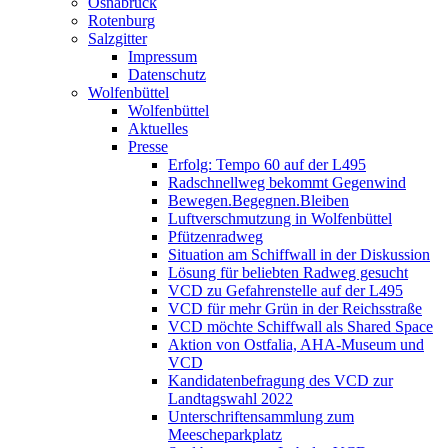
Osnabrück
Rotenburg
Salzgitter
Impressum
Datenschutz
Wolfenbüttel
Wolfenbüttel
Aktuelles
Presse
Erfolg: Tempo 60 auf der L495
Radschnellweg bekommt Gegenwind
Bewegen.Begegnen.Bleiben
Luftverschmutzung in Wolfenbüttel
Pfützenradweg
Situation am Schiffwall in der Diskussion
Lösung für beliebten Radweg gesucht
VCD zu Gefahrenstelle auf der L495
VCD für mehr Grün in der Reichsstraße
VCD möchte Schiffwall als Shared Space
Aktion von Ostfalia, AHA-Museum und
VCD
Kandidatenbefragung des VCD zur
Landtagswahl 2022
Unterschriftensammlung zum
Meescheparkplatz