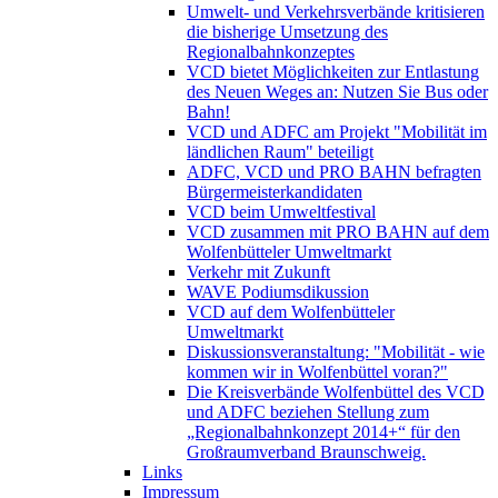
Umwelt- und Verkehrsverbände kritisieren
die bisherige Umsetzung des
Regionalbahnkonzeptes
VCD bietet Möglichkeiten zur Entlastung
des Neuen Weges an: Nutzen Sie Bus oder
Bahn!
VCD und ADFC am Projekt "Mobilität im
ländlichen Raum" beteiligt
ADFC, VCD und PRO BAHN befragten
Bürgermeisterkandidaten
VCD beim Umweltfestival
VCD zusammen mit PRO BAHN auf dem
Wolfenbütteler Umweltmarkt
Verkehr mit Zukunft
WAVE Podiumsdikussion
VCD auf dem Wolfenbütteler
Umweltmarkt
Diskussionsveranstaltung: "Mobilität - wie
kommen wir in Wolfenbüttel voran?"
Die Kreisverbände Wolfenbüttel des VCD
und ADFC beziehen Stellung zum
„Regionalbahnkonzept 2014+“ für den
Großraumverband Braunschweig.
Links
Impressum