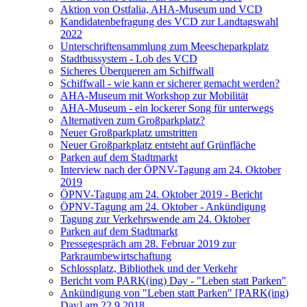
Aktion von Ostfalia, AHA-Museum und VCD
Kandidatenbefragung des VCD zur Landtagswahl
2022
Unterschriftensammlung zum Meescheparkplatz
Stadtbussystem - Lob des VCD
Sicheres Überqueren am Schiffwall
Schiffwall - wie kann er sicherer gemacht werden?
AHA-Museum mit Workshop zur Mobilität
AHA-Museum - ein lockerer Song für unterwegs
Alternativen zum Großparkplatz?
Neuer Großparkplatz umstritten
Neuer Großparkplatz entsteht auf Grünfläche
Parken auf dem Stadtmarkt
Interview nach der ÖPNV-Tagung am 24. Oktober
2019
ÖPNV-Tagung am 24. Oktober 2019 - Bericht
ÖPNV-Tagung am 24. Oktober - Ankündigung
Tagung zur Verkehrswende am 24. Oktober
Parken auf dem Stadtmarkt
Pressegespräch am 28. Februar 2019 zur
Parkraumbewirtschaftung
Schlossplatz, Bibliothek und der Verkehr
Bericht vom PARK(ing) Day - "Leben statt Parken"
Ankündigung von "Leben statt Parken" [PARK(ing)
Day] am 22.9.2018