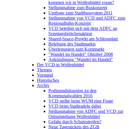
kommen wir in Wolfenbüttel voran?
Stellungnahme zum Buskonzept
Umfrage zum Stadtbussystem 2011
Stellungnahme von VCD und ADFC zum
Regionalbahn-Konzept
VCD beteiligt sich mit dem ADFC an
Sonntagsbrötchenaktion
Shared-Space-Projekt am Schlossplatz
Belebung des Stadtmarkts
Überlegungen zum Kornmarkt
"Wandel im Handel" Oktober 2008
Ankündigung "Wandel im Handel"
Der VCD in Wolfenbüttel
Themen
Vorstand
Historisches
Archiv
Podiumsdiskussion zu den
Kommunalwahlen 2016
VCD stellte beim WUM eine Frage
VCD beim Stadtradeln dabei
Stellungnahme von ADFC und VCD zur
Ortsumgehung Wolfenbüttel
Gefahr durch Schutzstreifen?
Neue Tagestickets des ZGB