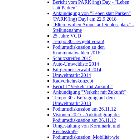
Bericht vom PARK(ing) Day - "Leben
statt Parken"
Ankündigung von "Leben statt Parken"
[PARK(ing) Day] am 22.9.2018
"Eltern wollen Ampel auf Schlossplatz" -
Stellungnahme
25 Jahre VCD
Tempo 30 - es geht voran!
Podiumsdiskussion zu den
Kommunalwahlen 2016
Schutzstreifen 2015
Auto-Umweltliste 2014
Bürgermeisterwahl 2014
Umweltmarkt 2014
Radverkehrskonzept
Bericht "Verkehr mit Zukunft"
Ankündigung "Verkehr mit Zukunft"
Tempo 30 - Befragung auf dem
Umweltmarkt 2013
Podiumsdiskussion am 26.11.12
Visionen 2025 - Ankündigung der
Podiumsdiskussion am 26.11.12
Umgestaltung von Kornmarkt und
Reichsstraße
Podiumsdiskussion: Mobilität-wie