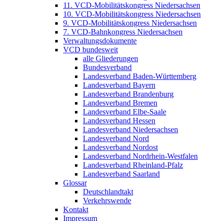
11. VCD-Mobilitätskongress Niedersachsen
10. VCD-Mobilitätskongress Niedersachsen
9. VCD-Mobilitätskongress Niedersachsen
7. VCD-Bahnkongress Niedersachsen
Verwaltungsdokumente
VCD bundesweit
alle Gliederungen
Bundesverband
Landesverband Baden-Württemberg
Landesverband Bayern
Landesverband Brandenburg
Landesverband Bremen
Landesverband Elbe-Saale
Landesverband Hessen
Landesverband Niedersachsen
Landesverband Nord
Landesverband Nordost
Landesverband Nordrhein-Westfalen
Landesverband Rheinland-Pfalz
Landesverband Saarland
Glossar
Deutschlandtakt
Verkehrswende
Kontakt
Impressum