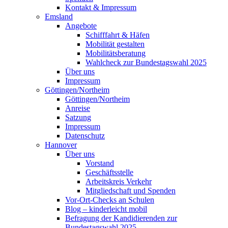
Kontakt & Impressum
Emsland
Angebote
Schifffahrt & Häfen
Mobilität gestalten
Mobilitätsberatung
Wahlcheck zur Bundestagswahl 2025
Über uns
Impressum
Göttingen/Northeim
Göttingen/Northeim
Anreise
Satzung
Impressum
Datenschutz
Hannover
Über uns
Vorstand
Geschäftsstelle
Arbeitskreis Verkehr
Mitgliedschaft und Spenden
Vor-Ort-Checks an Schulen
Blog – kinderleicht mobil
Befragung der Kandidierenden zur
Bundestagswahl 2025