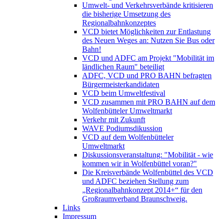
Umwelt- und Verkehrsverbände kritisieren
die bisherige Umsetzung des
Regionalbahnkonzeptes
VCD bietet Möglichkeiten zur Entlastung
des Neuen Weges an: Nutzen Sie Bus oder
Bahn!
VCD und ADFC am Projekt "Mobilität im
ländlichen Raum" beteiligt
ADFC, VCD und PRO BAHN befragten
Bürgermeisterkandidaten
VCD beim Umweltfestival
VCD zusammen mit PRO BAHN auf dem
Wolfenbütteler Umweltmarkt
Verkehr mit Zukunft
WAVE Podiumsdikussion
VCD auf dem Wolfenbütteler
Umweltmarkt
Diskussionsveranstaltung: "Mobilität - wie
kommen wir in Wolfenbüttel voran?"
Die Kreisverbände Wolfenbüttel des VCD
und ADFC beziehen Stellung zum
„Regionalbahnkonzept 2014+“ für den
Großraumverband Braunschweig.
Links
Impressum