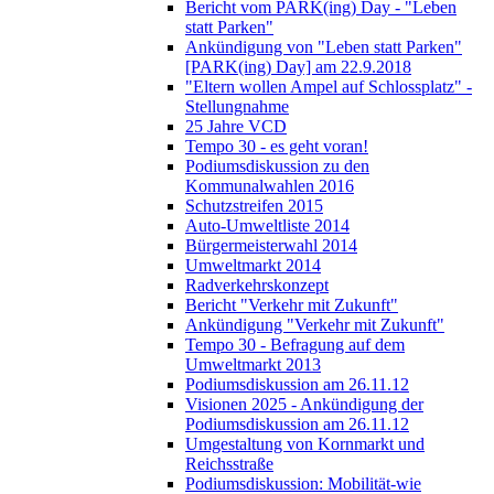
Bericht vom PARK(ing) Day - "Leben
statt Parken"
Ankündigung von "Leben statt Parken"
[PARK(ing) Day] am 22.9.2018
"Eltern wollen Ampel auf Schlossplatz" -
Stellungnahme
25 Jahre VCD
Tempo 30 - es geht voran!
Podiumsdiskussion zu den
Kommunalwahlen 2016
Schutzstreifen 2015
Auto-Umweltliste 2014
Bürgermeisterwahl 2014
Umweltmarkt 2014
Radverkehrskonzept
Bericht "Verkehr mit Zukunft"
Ankündigung "Verkehr mit Zukunft"
Tempo 30 - Befragung auf dem
Umweltmarkt 2013
Podiumsdiskussion am 26.11.12
Visionen 2025 - Ankündigung der
Podiumsdiskussion am 26.11.12
Umgestaltung von Kornmarkt und
Reichsstraße
Podiumsdiskussion: Mobilität-wie