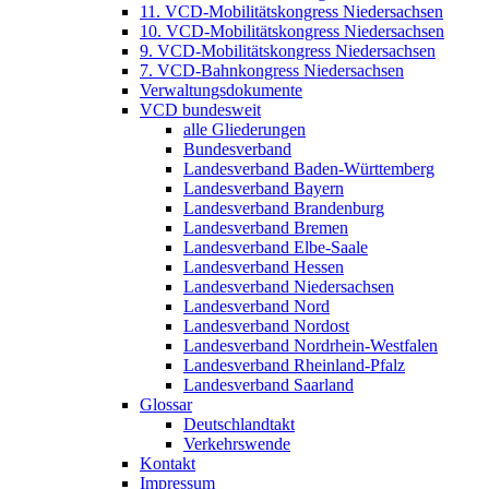
11. VCD-Mobilitätskongress Niedersachsen
10. VCD-Mobilitätskongress Niedersachsen
9. VCD-Mobilitätskongress Niedersachsen
7. VCD-Bahnkongress Niedersachsen
Verwaltungsdokumente
VCD bundesweit
alle Gliederungen
Bundesverband
Landesverband Baden-Württemberg
Landesverband Bayern
Landesverband Brandenburg
Landesverband Bremen
Landesverband Elbe-Saale
Landesverband Hessen
Landesverband Niedersachsen
Landesverband Nord
Landesverband Nordost
Landesverband Nordrhein-Westfalen
Landesverband Rheinland-Pfalz
Landesverband Saarland
Glossar
Deutschlandtakt
Verkehrswende
Kontakt
Impressum