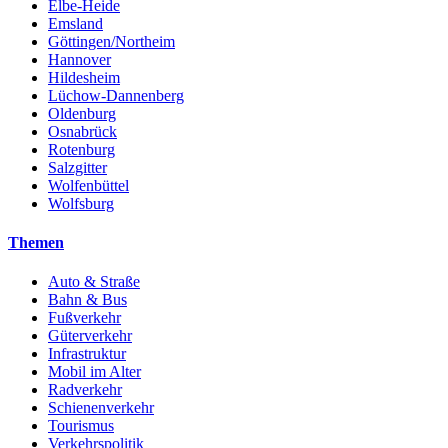
Elbe-Heide
Emsland
Göttingen/Northeim
Hannover
Hildesheim
Lüchow-Dannenberg
Oldenburg
Osnabrück
Rotenburg
Salzgitter
Wolfenbüttel
Wolfsburg
Themen
Auto & Straße
Bahn & Bus
Fußverkehr
Güterverkehr
Infrastruktur
Mobil im Alter
Radverkehr
Schienenverkehr
Tourismus
Verkehrspolitik