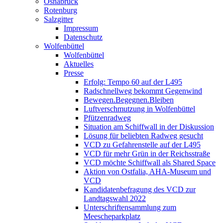
Osnabrück
Rotenburg
Salzgitter
Impressum
Datenschutz
Wolfenbüttel
Wolfenbüttel
Aktuelles
Presse
Erfolg: Tempo 60 auf der L495
Radschnellweg bekommt Gegenwind
Bewegen.Begegnen.Bleiben
Luftverschmutzung in Wolfenbüttel
Pfützenradweg
Situation am Schiffwall in der Diskussion
Lösung für beliebten Radweg gesucht
VCD zu Gefahrenstelle auf der L495
VCD für mehr Grün in der Reichsstraße
VCD möchte Schiffwall als Shared Space
Aktion von Ostfalia, AHA-Museum und
VCD
Kandidatenbefragung des VCD zur
Landtagswahl 2022
Unterschriftensammlung zum
Meescheparkplatz