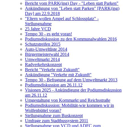
Bericht vom PARK(ing) Day - "Leben statt Parken"
Ankündigung von "Leben statt Parken" [PARK(ing)
Day] am 22.9.2018
"Eltern wollen Ampel auf Schlossplatz" -
Stellungnahme
25 Jahre VCD
Tempo 30 - es geht voran!
Podiumsdiskussion zu den Kommunalwahlen 2016
Schutzstreifen 2015
Auto-Umweltliste 2014
Bürgermeisterwahl 2014
Umweltmarkt 2014
Radverkehrskonzept
Bericht "Verkehr mit Zukunft"
Ankündigung "Verkehr mit Zukunft"
Tempo 30 - Befragung auf dem Umweltmarkt 2013
Podiumsdiskussion am 26.11.12
Visionen 2025 - Ankündigung der Podiumsdiskussion
am 26.11.12
Umgestaltung von Kornmarkt und Reichsstraße
Podiumsdiskussion: Mobilität-wie kommen wir in
Wolfenbüttel voran?
Stellungnahme zum Buskonzept
Umfrage zum Stadtbussystem 2011
Stellungnahme von VCD und ADFC zum