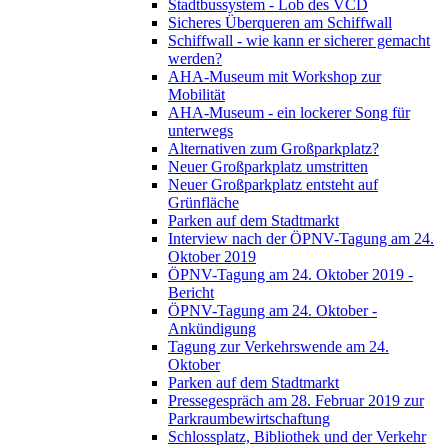
Stadtbussystem - Lob des VCD
Sicheres Überqueren am Schiffwall
Schiffwall - wie kann er sicherer gemacht
werden?
AHA-Museum mit Workshop zur
Mobilität
AHA-Museum - ein lockerer Song für
unterwegs
Alternativen zum Großparkplatz?
Neuer Großparkplatz umstritten
Neuer Großparkplatz entsteht auf
Grünfläche
Parken auf dem Stadtmarkt
Interview nach der ÖPNV-Tagung am 24.
Oktober 2019
ÖPNV-Tagung am 24. Oktober 2019 -
Bericht
ÖPNV-Tagung am 24. Oktober -
Ankündigung
Tagung zur Verkehrswende am 24.
Oktober
Parken auf dem Stadtmarkt
Pressegespräch am 28. Februar 2019 zur
Parkraumbewirtschaftung
Schlossplatz, Bibliothek und der Verkehr