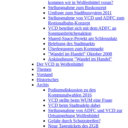
kommen wir in Wolfenbüttel voran?
Stellungnahme zum Buskonzept
Umfrage zum Stadtbussystem 2011
Stellungnahme von VCD und ADFC zum
Regionalbahn-Konzept
VCD beteiligt sich mit dem ADFC an
Sonntagsbrötchenaktion
Shared-Space-Projekt am Schlossplatz
Belebung des Stadtmarkts
Überlegungen zum Kornmarkt
"Wandel im Handel" Oktober 2008
Ankündigung "Wandel im Handel"
Der VCD in Wolfenbüttel
Themen
Vorstand
Historisches
Archiv
Podiumsdiskussion zu den
Kommunalwahlen 2016
VCD stellte beim WUM eine Frage
VCD beim Stadtradeln dabei
Stellungnahme von ADFC und VCD zur
Ortsumgehung Wolfenbüttel
Gefahr durch Schutzstreifen?
Neue Tagestickets des ZGB