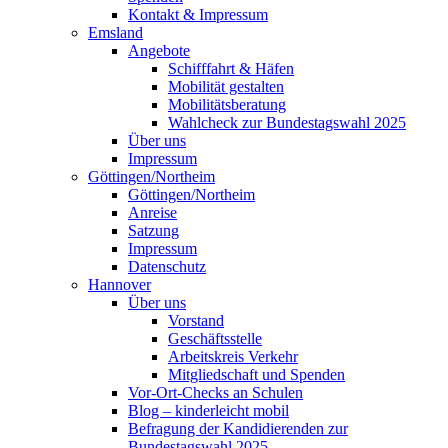
Kontakt & Impressum
Emsland
Angebote
Schifffahrt & Häfen
Mobilität gestalten
Mobilitätsberatung
Wahlcheck zur Bundestagswahl 2025
Über uns
Impressum
Göttingen/Northeim
Göttingen/Northeim
Anreise
Satzung
Impressum
Datenschutz
Hannover
Über uns
Vorstand
Geschäftsstelle
Arbeitskreis Verkehr
Mitgliedschaft und Spenden
Vor-Ort-Checks an Schulen
Blog – kinderleicht mobil
Befragung der Kandidierenden zur
Bundestagswahl 2025