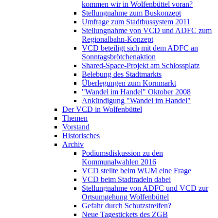
kommen wir in Wolfenbüttel voran?
Stellungnahme zum Buskonzept
Umfrage zum Stadtbussystem 2011
Stellungnahme von VCD und ADFC zum
Regionalbahn-Konzept
VCD beteiligt sich mit dem ADFC an
Sonntagsbrötchenaktion
Shared-Space-Projekt am Schlossplatz
Belebung des Stadtmarkts
Überlegungen zum Kornmarkt
"Wandel im Handel" Oktober 2008
Ankündigung "Wandel im Handel"
Der VCD in Wolfenbüttel
Themen
Vorstand
Historisches
Archiv
Podiumsdiskussion zu den
Kommunalwahlen 2016
VCD stellte beim WUM eine Frage
VCD beim Stadtradeln dabei
Stellungnahme von ADFC und VCD zur
Ortsumgehung Wolfenbüttel
Gefahr durch Schutzstreifen?
Neue Tagestickets des ZGB