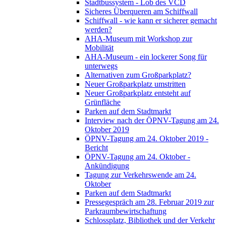
Stadtbussystem - Lob des VCD
Sicheres Überqueren am Schiffwall
Schiffwall - wie kann er sicherer gemacht
werden?
AHA-Museum mit Workshop zur
Mobilität
AHA-Museum - ein lockerer Song für
unterwegs
Alternativen zum Großparkplatz?
Neuer Großparkplatz umstritten
Neuer Großparkplatz entsteht auf
Grünfläche
Parken auf dem Stadtmarkt
Interview nach der ÖPNV-Tagung am 24.
Oktober 2019
ÖPNV-Tagung am 24. Oktober 2019 -
Bericht
ÖPNV-Tagung am 24. Oktober -
Ankündigung
Tagung zur Verkehrswende am 24.
Oktober
Parken auf dem Stadtmarkt
Pressegespräch am 28. Februar 2019 zur
Parkraumbewirtschaftung
Schlossplatz, Bibliothek und der Verkehr