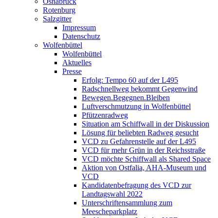
Osnabrück
Rotenburg
Salzgitter
Impressum
Datenschutz
Wolfenbüttel
Wolfenbüttel
Aktuelles
Presse
Erfolg: Tempo 60 auf der L495
Radschnellweg bekommt Gegenwind
Bewegen.Begegnen.Bleiben
Luftverschmutzung in Wolfenbüttel
Pfützenradweg
Situation am Schiffwall in der Diskussion
Lösung für beliebten Radweg gesucht
VCD zu Gefahrenstelle auf der L495
VCD für mehr Grün in der Reichsstraße
VCD möchte Schiffwall als Shared Space
Aktion von Ostfalia, AHA-Museum und
VCD
Kandidatenbefragung des VCD zur
Landtagswahl 2022
Unterschriftensammlung zum
Meescheparkplatz