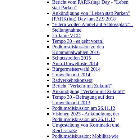
Bericht vom PARK(ing) Day - "Leben
statt Parken"
Ankündigung von "Leben statt Parken"
[PARK(ing) Day] am 22.9.2018
"Eltern wollen Ampel auf Schlossplatz" -
Stellungnahme
25 Jahre VCD
Tempo 30 - es geht voran!
Podiumsdiskussion zu den
Kommunalwahlen 2016
Schutzstreifen 2015
Auto-Umweltliste 2014
Bürgermeisterwahl 2014
Umweltmarkt 2014
Radverkehrskonzept
Bericht "Verkehr mit Zukunft"
Ankündigung "Verkehr mit Zukunft"
Tempo 30 - Befragung auf dem
Umweltmarkt 2013
Podiumsdiskussion am 26.11.12
Visionen 2025 - Ankündigung der
Podiumsdiskussion am 26.11.12
Umgestaltung von Kornmarkt und
Reichsstraße
Podiumsdiskussion: Mobilität-wie