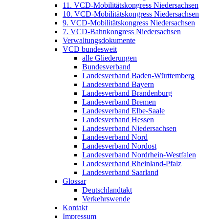
11. VCD-Mobilitätskongress Niedersachsen
10. VCD-Mobilitätskongress Niedersachsen
9. VCD-Mobilitätskongress Niedersachsen
7. VCD-Bahnkongress Niedersachsen
Verwaltungsdokumente
VCD bundesweit
alle Gliederungen
Bundesverband
Landesverband Baden-Württemberg
Landesverband Bayern
Landesverband Brandenburg
Landesverband Bremen
Landesverband Elbe-Saale
Landesverband Hessen
Landesverband Niedersachsen
Landesverband Nord
Landesverband Nordost
Landesverband Nordrhein-Westfalen
Landesverband Rheinland-Pfalz
Landesverband Saarland
Glossar
Deutschlandtakt
Verkehrswende
Kontakt
Impressum