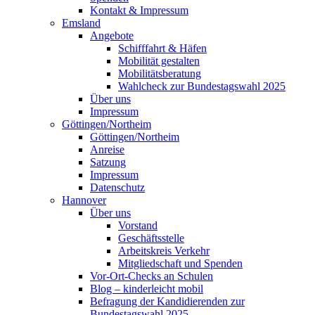
Kontakt & Impressum
Emsland
Angebote
Schifffahrt & Häfen
Mobilität gestalten
Mobilitätsberatung
Wahlcheck zur Bundestagswahl 2025
Über uns
Impressum
Göttingen/Northeim
Göttingen/Northeim
Anreise
Satzung
Impressum
Datenschutz
Hannover
Über uns
Vorstand
Geschäftsstelle
Arbeitskreis Verkehr
Mitgliedschaft und Spenden
Vor-Ort-Checks an Schulen
Blog – kinderleicht mobil
Befragung der Kandidierenden zur
Bundestagswahl 2025