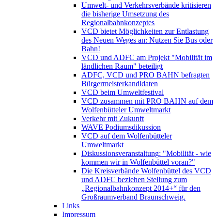
Umwelt- und Verkehrsverbände kritisieren
die bisherige Umsetzung des
Regionalbahnkonzeptes
VCD bietet Möglichkeiten zur Entlastung
des Neuen Weges an: Nutzen Sie Bus oder
Bahn!
VCD und ADFC am Projekt "Mobilität im
ländlichen Raum" beteiligt
ADFC, VCD und PRO BAHN befragten
Bürgermeisterkandidaten
VCD beim Umweltfestival
VCD zusammen mit PRO BAHN auf dem
Wolfenbütteler Umweltmarkt
Verkehr mit Zukunft
WAVE Podiumsdikussion
VCD auf dem Wolfenbütteler
Umweltmarkt
Diskussionsveranstaltung: "Mobilität - wie
kommen wir in Wolfenbüttel voran?"
Die Kreisverbände Wolfenbüttel des VCD
und ADFC beziehen Stellung zum
„Regionalbahnkonzept 2014+“ für den
Großraumverband Braunschweig.
Links
Impressum