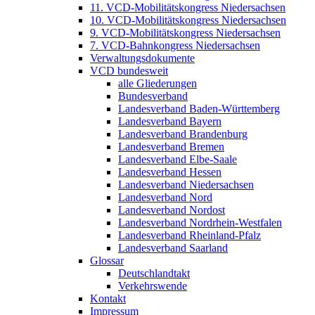
11. VCD-Mobilitätskongress Niedersachsen
10. VCD-Mobilitätskongress Niedersachsen
9. VCD-Mobilitätskongress Niedersachsen
7. VCD-Bahnkongress Niedersachsen
Verwaltungsdokumente
VCD bundesweit
alle Gliederungen
Bundesverband
Landesverband Baden-Württemberg
Landesverband Bayern
Landesverband Brandenburg
Landesverband Bremen
Landesverband Elbe-Saale
Landesverband Hessen
Landesverband Niedersachsen
Landesverband Nord
Landesverband Nordost
Landesverband Nordrhein-Westfalen
Landesverband Rheinland-Pfalz
Landesverband Saarland
Glossar
Deutschlandtakt
Verkehrswende
Kontakt
Impressum