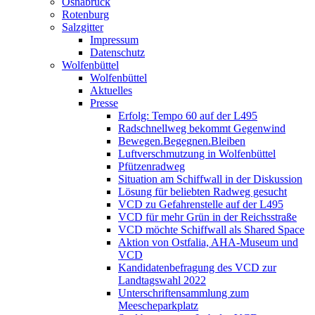
Osnabrück
Rotenburg
Salzgitter
Impressum
Datenschutz
Wolfenbüttel
Wolfenbüttel
Aktuelles
Presse
Erfolg: Tempo 60 auf der L495
Radschnellweg bekommt Gegenwind
Bewegen.Begegnen.Bleiben
Luftverschmutzung in Wolfenbüttel
Pfützenradweg
Situation am Schiffwall in der Diskussion
Lösung für beliebten Radweg gesucht
VCD zu Gefahrenstelle auf der L495
VCD für mehr Grün in der Reichsstraße
VCD möchte Schiffwall als Shared Space
Aktion von Ostfalia, AHA-Museum und
VCD
Kandidatenbefragung des VCD zur
Landtagswahl 2022
Unterschriftensammlung zum
Meescheparkplatz