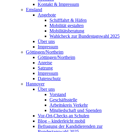
Kontakt & Impressum
Emsland
Angebote
Schifffahrt & Häfen
Mobilität gestalten
Mobilitätsberatung
Wahlcheck zur Bundestagswahl 2025
Über uns
Impressum
Göttingen/Northeim
Göttingen/Northeim
Anreise
Satzung
Impressum
Datenschutz
Hannover
Über uns
Vorstand
Geschäftsstelle
Arbeitskreis Verkehr
Mitgliedschaft und Spenden
Vor-Ort-Checks an Schulen
Blog – kinderleicht mobil
Befragung der Kandidierenden zur
Bundestagswahl 2025