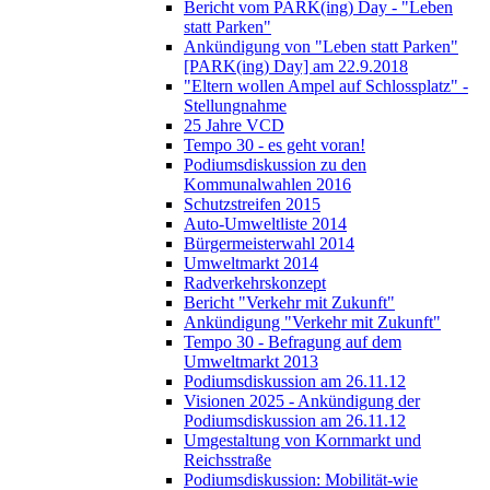
Bericht vom PARK(ing) Day - "Leben
statt Parken"
Ankündigung von "Leben statt Parken"
[PARK(ing) Day] am 22.9.2018
"Eltern wollen Ampel auf Schlossplatz" -
Stellungnahme
25 Jahre VCD
Tempo 30 - es geht voran!
Podiumsdiskussion zu den
Kommunalwahlen 2016
Schutzstreifen 2015
Auto-Umweltliste 2014
Bürgermeisterwahl 2014
Umweltmarkt 2014
Radverkehrskonzept
Bericht "Verkehr mit Zukunft"
Ankündigung "Verkehr mit Zukunft"
Tempo 30 - Befragung auf dem
Umweltmarkt 2013
Podiumsdiskussion am 26.11.12
Visionen 2025 - Ankündigung der
Podiumsdiskussion am 26.11.12
Umgestaltung von Kornmarkt und
Reichsstraße
Podiumsdiskussion: Mobilität-wie