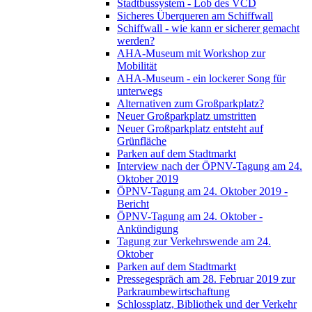
Stadtbussystem - Lob des VCD
Sicheres Überqueren am Schiffwall
Schiffwall - wie kann er sicherer gemacht
werden?
AHA-Museum mit Workshop zur
Mobilität
AHA-Museum - ein lockerer Song für
unterwegs
Alternativen zum Großparkplatz?
Neuer Großparkplatz umstritten
Neuer Großparkplatz entsteht auf
Grünfläche
Parken auf dem Stadtmarkt
Interview nach der ÖPNV-Tagung am 24.
Oktober 2019
ÖPNV-Tagung am 24. Oktober 2019 -
Bericht
ÖPNV-Tagung am 24. Oktober -
Ankündigung
Tagung zur Verkehrswende am 24.
Oktober
Parken auf dem Stadtmarkt
Pressegespräch am 28. Februar 2019 zur
Parkraumbewirtschaftung
Schlossplatz, Bibliothek und der Verkehr