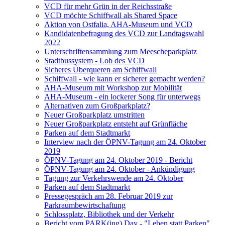
VCD für mehr Grün in der Reichsstraße
VCD möchte Schiffwall als Shared Space
Aktion von Ostfalia, AHA-Museum und VCD
Kandidatenbefragung des VCD zur Landtagswahl
2022
Unterschriftensammlung zum Meescheparkplatz
Stadtbussystem - Lob des VCD
Sicheres Überqueren am Schiffwall
Schiffwall - wie kann er sicherer gemacht werden?
AHA-Museum mit Workshop zur Mobilität
AHA-Museum - ein lockerer Song für unterwegs
Alternativen zum Großparkplatz?
Neuer Großparkplatz umstritten
Neuer Großparkplatz entsteht auf Grünfläche
Parken auf dem Stadtmarkt
Interview nach der ÖPNV-Tagung am 24. Oktober
2019
ÖPNV-Tagung am 24. Oktober 2019 - Bericht
ÖPNV-Tagung am 24. Oktober - Ankündigung
Tagung zur Verkehrswende am 24. Oktober
Parken auf dem Stadtmarkt
Pressegespräch am 28. Februar 2019 zur
Parkraumbewirtschaftung
Schlossplatz, Bibliothek und der Verkehr
Bericht vom PARK(ing) Day - "Leben statt Parken"