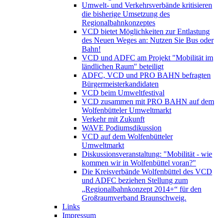
Umwelt- und Verkehrsverbände kritisieren
die bisherige Umsetzung des
Regionalbahnkonzeptes
VCD bietet Möglichkeiten zur Entlastung
des Neuen Weges an: Nutzen Sie Bus oder
Bahn!
VCD und ADFC am Projekt "Mobilität im
ländlichen Raum" beteiligt
ADFC, VCD und PRO BAHN befragten
Bürgermeisterkandidaten
VCD beim Umweltfestival
VCD zusammen mit PRO BAHN auf dem
Wolfenbütteler Umweltmarkt
Verkehr mit Zukunft
WAVE Podiumsdikussion
VCD auf dem Wolfenbütteler
Umweltmarkt
Diskussionsveranstaltung: "Mobilität - wie
kommen wir in Wolfenbüttel voran?"
Die Kreisverbände Wolfenbüttel des VCD
und ADFC beziehen Stellung zum
„Regionalbahnkonzept 2014+“ für den
Großraumverband Braunschweig.
Links
Impressum