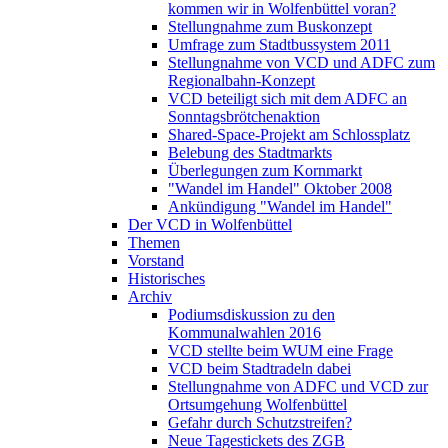
kommen wir in Wolfenbüttel voran?
Stellungnahme zum Buskonzept
Umfrage zum Stadtbussystem 2011
Stellungnahme von VCD und ADFC zum
Regionalbahn-Konzept
VCD beteiligt sich mit dem ADFC an
Sonntagsbrötchenaktion
Shared-Space-Projekt am Schlossplatz
Belebung des Stadtmarkts
Überlegungen zum Kornmarkt
"Wandel im Handel" Oktober 2008
Ankündigung "Wandel im Handel"
Der VCD in Wolfenbüttel
Themen
Vorstand
Historisches
Archiv
Podiumsdiskussion zu den
Kommunalwahlen 2016
VCD stellte beim WUM eine Frage
VCD beim Stadtradeln dabei
Stellungnahme von ADFC und VCD zur
Ortsumgehung Wolfenbüttel
Gefahr durch Schutzstreifen?
Neue Tagestickets des ZGB