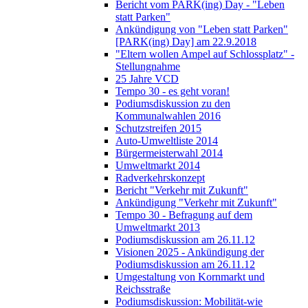
Bericht vom PARK(ing) Day - "Leben
statt Parken"
Ankündigung von "Leben statt Parken"
[PARK(ing) Day] am 22.9.2018
"Eltern wollen Ampel auf Schlossplatz" -
Stellungnahme
25 Jahre VCD
Tempo 30 - es geht voran!
Podiumsdiskussion zu den
Kommunalwahlen 2016
Schutzstreifen 2015
Auto-Umweltliste 2014
Bürgermeisterwahl 2014
Umweltmarkt 2014
Radverkehrskonzept
Bericht "Verkehr mit Zukunft"
Ankündigung "Verkehr mit Zukunft"
Tempo 30 - Befragung auf dem
Umweltmarkt 2013
Podiumsdiskussion am 26.11.12
Visionen 2025 - Ankündigung der
Podiumsdiskussion am 26.11.12
Umgestaltung von Kornmarkt und
Reichsstraße
Podiumsdiskussion: Mobilität-wie