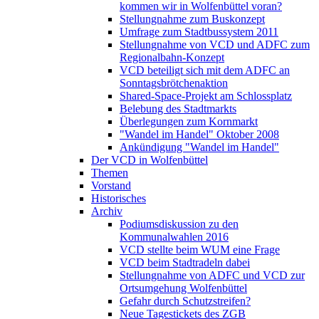
kommen wir in Wolfenbüttel voran?
Stellungnahme zum Buskonzept
Umfrage zum Stadtbussystem 2011
Stellungnahme von VCD und ADFC zum
Regionalbahn-Konzept
VCD beteiligt sich mit dem ADFC an
Sonntagsbrötchenaktion
Shared-Space-Projekt am Schlossplatz
Belebung des Stadtmarkts
Überlegungen zum Kornmarkt
"Wandel im Handel" Oktober 2008
Ankündigung "Wandel im Handel"
Der VCD in Wolfenbüttel
Themen
Vorstand
Historisches
Archiv
Podiumsdiskussion zu den
Kommunalwahlen 2016
VCD stellte beim WUM eine Frage
VCD beim Stadtradeln dabei
Stellungnahme von ADFC und VCD zur
Ortsumgehung Wolfenbüttel
Gefahr durch Schutzstreifen?
Neue Tagestickets des ZGB