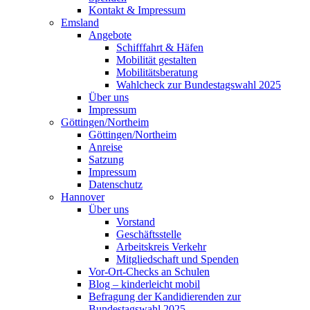
Kontakt & Impressum
Emsland
Angebote
Schifffahrt & Häfen
Mobilität gestalten
Mobilitätsberatung
Wahlcheck zur Bundestagswahl 2025
Über uns
Impressum
Göttingen/Northeim
Göttingen/Northeim
Anreise
Satzung
Impressum
Datenschutz
Hannover
Über uns
Vorstand
Geschäftsstelle
Arbeitskreis Verkehr
Mitgliedschaft und Spenden
Vor-Ort-Checks an Schulen
Blog – kinderleicht mobil
Befragung der Kandidierenden zur
Bundestagswahl 2025