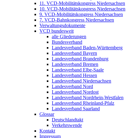
11. VCD-Mobilitätskongress Niedersachsen
10. VCD-Mobilitätskongress Niedersachsen
9. VCD-Mobilitätskongress Niedersachsen
7. VCD-Bahnkongress Niedersachsen
Verwaltungsdokumente
VCD bundesweit
alle Gliederungen
Bundesverband
Landesverband Baden-Württemberg
Landesverband Bayern
Landesverband Brandenburg
Landesverband Bremen
Landesverband Elbe-Saale
Landesverband Hessen
Landesverband Niedersachsen
Landesverband Nord
Landesverband Nordost
Landesverband Nordrhein-Westfalen
Landesverband Rheinland-Pfalz
Landesverband Saarland
Glossar
Deutschlandtakt
Verkehrswende
Kontakt
Impressum