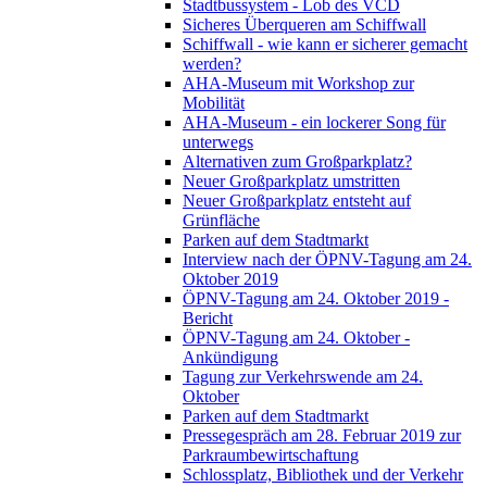
Stadtbussystem - Lob des VCD
Sicheres Überqueren am Schiffwall
Schiffwall - wie kann er sicherer gemacht
werden?
AHA-Museum mit Workshop zur
Mobilität
AHA-Museum - ein lockerer Song für
unterwegs
Alternativen zum Großparkplatz?
Neuer Großparkplatz umstritten
Neuer Großparkplatz entsteht auf
Grünfläche
Parken auf dem Stadtmarkt
Interview nach der ÖPNV-Tagung am 24.
Oktober 2019
ÖPNV-Tagung am 24. Oktober 2019 -
Bericht
ÖPNV-Tagung am 24. Oktober -
Ankündigung
Tagung zur Verkehrswende am 24.
Oktober
Parken auf dem Stadtmarkt
Pressegespräch am 28. Februar 2019 zur
Parkraumbewirtschaftung
Schlossplatz, Bibliothek und der Verkehr