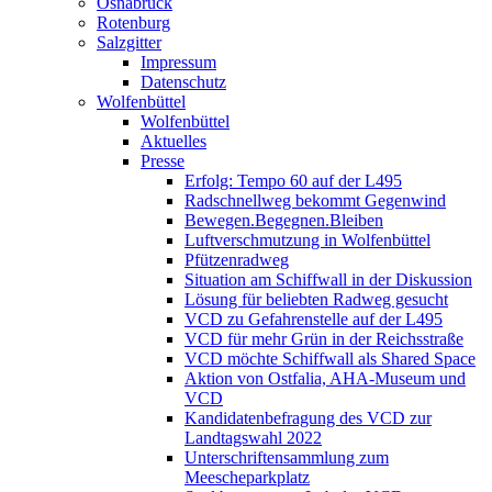
Osnabrück
Rotenburg
Salzgitter
Impressum
Datenschutz
Wolfenbüttel
Wolfenbüttel
Aktuelles
Presse
Erfolg: Tempo 60 auf der L495
Radschnellweg bekommt Gegenwind
Bewegen.Begegnen.Bleiben
Luftverschmutzung in Wolfenbüttel
Pfützenradweg
Situation am Schiffwall in der Diskussion
Lösung für beliebten Radweg gesucht
VCD zu Gefahrenstelle auf der L495
VCD für mehr Grün in der Reichsstraße
VCD möchte Schiffwall als Shared Space
Aktion von Ostfalia, AHA-Museum und
VCD
Kandidatenbefragung des VCD zur
Landtagswahl 2022
Unterschriftensammlung zum
Meescheparkplatz