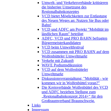
Umwelt- und Verkehrsverbände kritisieren
die bisherige Umsetzung des
Regionalbahnkonzeptes
VCD bietet Möglichkeiten zur Entlastung
des Neuen Weges an: Nutzen Sie Bus oder
Bahn!
VCD und ADFC am Projekt "Mobilität im
ländlichen Raum" beteiligt
ADFC, VCD und PRO BAHN befragten
Bürgermeisterkandidaten
VCD beim Umweltfestival
VCD zusammen mit PRO BAHN auf dem
Wolfenbütteler Umweltmarkt
Verkehr mit Zukunft
WAVE Podiumsdikussion
VCD auf dem Wolfenbütteler
Umweltmarkt
Diskussionsveranstaltung: "Mobilität - wie
kommen wir in Wolfenbüttel voran?"
Die Kreisverbände Wolfenbüttel des VCD
und ADFC beziehen Stellung zum
„Regionalbahnkonzept 2014+“ für den
Großraumverband Braunschweig.
Links
Impressum