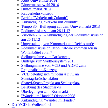
Auto-Umweltliste 2014
Bürgermeisterwahl 2014
Umweltmarkt 2014
Radverkehrskonzept
Bericht "Verkehr mit Zukunft"
Ankündigung "Verkehr mit Zukunft"
Tempo 30 - Befragung auf dem Umweltmarkt 2013
Podiumsdiskussion am 26.11.12
Visionen 2025 - Ankündigung der Podiumsdiskussion
am 26.11.12
Umgestaltung von Kornmarkt und Reichsstraße
Podiumsdiskussion: Mobilität-wie kommen wir in
Wolfenbüttel voran?
Stellungnahme zum Buskonzept
Umfrage zum Stadtbussystem 2011
Stellungnahme von VCD und ADFC zum
Regionalbahn-Konzept
VCD beteiligt sich mit dem ADFC an
Sonntagsbrötchenaktion
Shared-Space-Projekt am Schlossplatz
Belebung des Stadtmarkts
Überlegungen zum Kornmarkt
"Wandel im Handel" Oktober 2008
Ankündigung "Wandel im Handel"
Der VCD in Wolfenbüttel