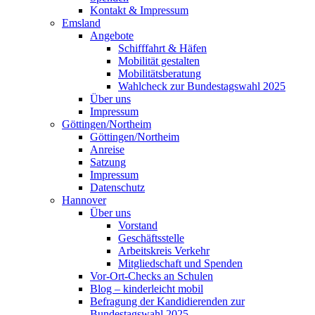
Kontakt & Impressum
Emsland
Angebote
Schifffahrt & Häfen
Mobilität gestalten
Mobilitätsberatung
Wahlcheck zur Bundestagswahl 2025
Über uns
Impressum
Göttingen/Northeim
Göttingen/Northeim
Anreise
Satzung
Impressum
Datenschutz
Hannover
Über uns
Vorstand
Geschäftsstelle
Arbeitskreis Verkehr
Mitgliedschaft und Spenden
Vor-Ort-Checks an Schulen
Blog – kinderleicht mobil
Befragung der Kandidierenden zur
Bundestagswahl 2025