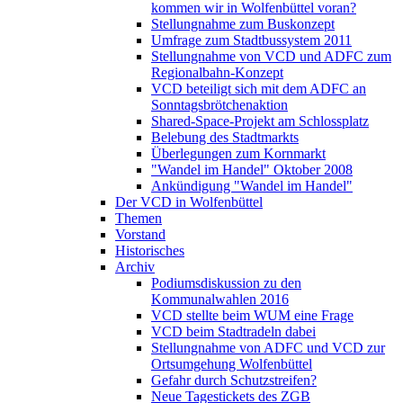
kommen wir in Wolfenbüttel voran?
Stellungnahme zum Buskonzept
Umfrage zum Stadtbussystem 2011
Stellungnahme von VCD und ADFC zum
Regionalbahn-Konzept
VCD beteiligt sich mit dem ADFC an
Sonntagsbrötchenaktion
Shared-Space-Projekt am Schlossplatz
Belebung des Stadtmarkts
Überlegungen zum Kornmarkt
"Wandel im Handel" Oktober 2008
Ankündigung "Wandel im Handel"
Der VCD in Wolfenbüttel
Themen
Vorstand
Historisches
Archiv
Podiumsdiskussion zu den
Kommunalwahlen 2016
VCD stellte beim WUM eine Frage
VCD beim Stadtradeln dabei
Stellungnahme von ADFC und VCD zur
Ortsumgehung Wolfenbüttel
Gefahr durch Schutzstreifen?
Neue Tagestickets des ZGB