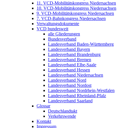
11. VCD-Mobilitätskongress Niedersachsen
10. VCD-Mobilitätskongress Niedersachsen
9. VCD-Mobilitätskongress Niedersachsen
7. VCD-Bahnkongress Niedersachsen
Verwaltungsdokumente
VCD bundesweit
alle Gliederungen
Bundesverband
Landesverband Baden-Württemberg
Landesverband Bayern
Landesverband Brandenburg
Landesverband Bremen
Landesverband Elbe-Saale
Landesverband Hessen
Landesverband Niedersachsen
Landesverband Nord
Landesverband Nordost
Landesverband Nordrhein-Westfalen
Landesverband Rheinland-Pfalz
Landesverband Saarland
Glossar
Deutschlandtakt
Verkehrswende
Kontakt
Impressum