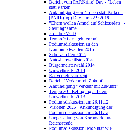
Bericht vom PARK(ing) Day - "Leben
statt Parken"
Ankündigung von "Leben statt Parken"
[PARK(ing) Day] am 22.9.2018
"Eltern wollen Ampel auf Schlossplatz" -
Stellungnahme
25 Jahre VCD
Tempo 30 - es geht voran!
Podiumsdiskussion zu den
Kommunalwahlen 2016
Schutzstreifen 2015
Auto-Umweltliste 2014
Bürgermeisterwahl 2014
Umweltmarkt 2014
Radverkehrskonzept
Bericht "Verkehr mit Zukunft"
Ankündigung "Verkehr mit Zukunft"
Tempo 30 - Befragung auf dem
Umweltmarkt 2013
Podiumsdiskussion am 26.11.12
Visionen 2025 - Ankündigung der
Podiumsdiskussion am 26.11.12
Umgestaltung von Kornmarkt und
Reichsstraße
Podiumsdiskussion: Mobilität-wie