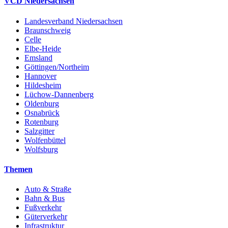
VCD Niedersachsen
Landesverband Niedersachsen
Braunschweig
Celle
Elbe-Heide
Emsland
Göttingen/Northeim
Hannover
Hildesheim
Lüchow-Dannenberg
Oldenburg
Osnabrück
Rotenburg
Salzgitter
Wolfenbüttel
Wolfsburg
Themen
Auto & Straße
Bahn & Bus
Fußverkehr
Güterverkehr
Infrastruktur