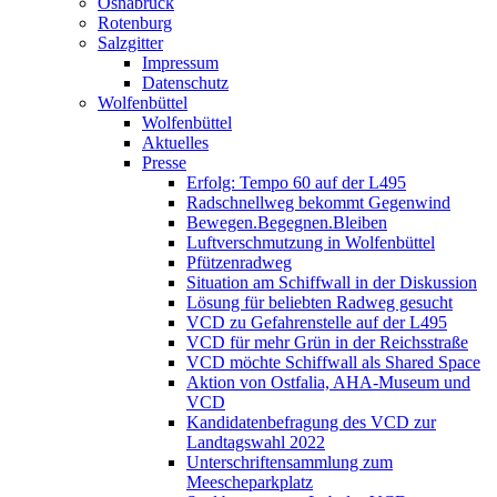
Osnabrück
Rotenburg
Salzgitter
Impressum
Datenschutz
Wolfenbüttel
Wolfenbüttel
Aktuelles
Presse
Erfolg: Tempo 60 auf der L495
Radschnellweg bekommt Gegenwind
Bewegen.Begegnen.Bleiben
Luftverschmutzung in Wolfenbüttel
Pfützenradweg
Situation am Schiffwall in der Diskussion
Lösung für beliebten Radweg gesucht
VCD zu Gefahrenstelle auf der L495
VCD für mehr Grün in der Reichsstraße
VCD möchte Schiffwall als Shared Space
Aktion von Ostfalia, AHA-Museum und
VCD
Kandidatenbefragung des VCD zur
Landtagswahl 2022
Unterschriftensammlung zum
Meescheparkplatz