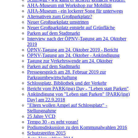
AHA-Museum mit Workshop zur Mobilität
AHA-Museum - ein lockerer Song für unterwegs
Alternativen zum Großparkplatz?
Neuer Großparkplatz umstritten
Neuer Großparkplatz entsteht auf Grünfläche
Parken auf dem Stadtmarkt
Interview nach der ÖPNV-Tagung am 24. Oktober
2019
ÖPNV-Tagung am 24. Oktober 2019 - Bericht
ÖPNV-Tagung am 24. Oktober - Ankündigung
Tagung zur Verkehrswende am 24. Oktober
Parken auf dem Stadtmarkt
Pressegespräch am 28. Februar 2019 zur
Parkraumbewirtschaftung
Schlossplatz, Bibliothek und der Verkehr
Bericht vom PARK(ing) Day - "Leben statt Parken"
Ankündigung von "Leben statt Parken" [PARK(ing)
Day] am 22.9.2018
"Eltern wollen Ampel auf Schlossplatz" -
Stellungnahme
25 Jahre VCD
Tempo 30 - es geht voran!
Podiumsdiskussion zu den Kommunalwahlen 2016
Schutzstreifen 2015