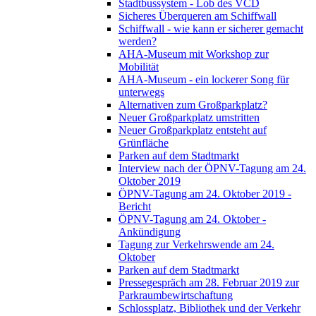
Stadtbussystem - Lob des VCD
Sicheres Überqueren am Schiffwall
Schiffwall - wie kann er sicherer gemacht
werden?
AHA-Museum mit Workshop zur
Mobilität
AHA-Museum - ein lockerer Song für
unterwegs
Alternativen zum Großparkplatz?
Neuer Großparkplatz umstritten
Neuer Großparkplatz entsteht auf
Grünfläche
Parken auf dem Stadtmarkt
Interview nach der ÖPNV-Tagung am 24.
Oktober 2019
ÖPNV-Tagung am 24. Oktober 2019 -
Bericht
ÖPNV-Tagung am 24. Oktober -
Ankündigung
Tagung zur Verkehrswende am 24.
Oktober
Parken auf dem Stadtmarkt
Pressegespräch am 28. Februar 2019 zur
Parkraumbewirtschaftung
Schlossplatz, Bibliothek und der Verkehr