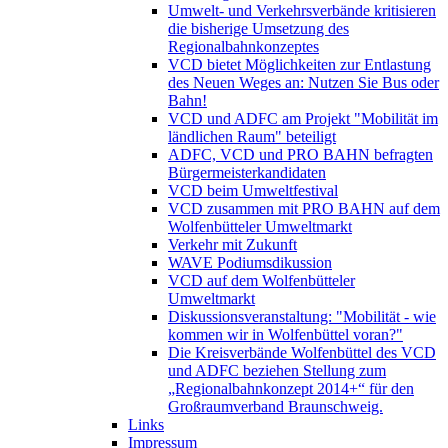
Umwelt- und Verkehrsverbände kritisieren
die bisherige Umsetzung des
Regionalbahnkonzeptes
VCD bietet Möglichkeiten zur Entlastung
des Neuen Weges an: Nutzen Sie Bus oder
Bahn!
VCD und ADFC am Projekt "Mobilität im
ländlichen Raum" beteiligt
ADFC, VCD und PRO BAHN befragten
Bürgermeisterkandidaten
VCD beim Umweltfestival
VCD zusammen mit PRO BAHN auf dem
Wolfenbütteler Umweltmarkt
Verkehr mit Zukunft
WAVE Podiumsdikussion
VCD auf dem Wolfenbütteler
Umweltmarkt
Diskussionsveranstaltung: "Mobilität - wie
kommen wir in Wolfenbüttel voran?"
Die Kreisverbände Wolfenbüttel des VCD
und ADFC beziehen Stellung zum
„Regionalbahnkonzept 2014+“ für den
Großraumverband Braunschweig.
Links
Impressum