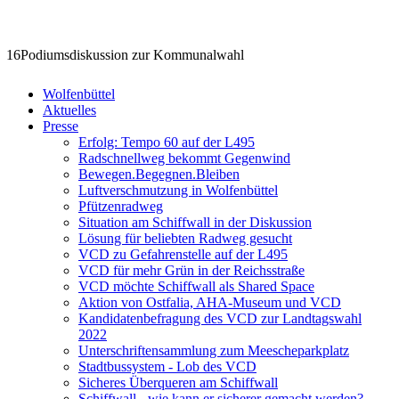
2016
Podiumsdiskussion zur Kommunalwahl
Wolfenbüttel
Aktuelles
Presse
Erfolg: Tempo 60 auf der L495
Radschnellweg bekommt Gegenwind
Bewegen.Begegnen.Bleiben
Luftverschmutzung in Wolfenbüttel
Pfützenradweg
Situation am Schiffwall in der Diskussion
Lösung für beliebten Radweg gesucht
VCD zu Gefahrenstelle auf der L495
VCD für mehr Grün in der Reichsstraße
VCD möchte Schiffwall als Shared Space
Aktion von Ostfalia, AHA-Museum und VCD
Kandidatenbefragung des VCD zur Landtagswahl
2022
Unterschriftensammlung zum Meescheparkplatz
Stadtbussystem - Lob des VCD
Sicheres Überqueren am Schiffwall
Schiffwall - wie kann er sicherer gemacht werden?