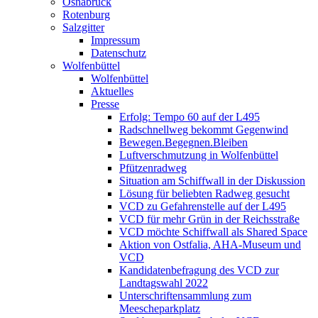
Osnabrück
Rotenburg
Salzgitter
Impressum
Datenschutz
Wolfenbüttel
Wolfenbüttel
Aktuelles
Presse
Erfolg: Tempo 60 auf der L495
Radschnellweg bekommt Gegenwind
Bewegen.Begegnen.Bleiben
Luftverschmutzung in Wolfenbüttel
Pfützenradweg
Situation am Schiffwall in der Diskussion
Lösung für beliebten Radweg gesucht
VCD zu Gefahrenstelle auf der L495
VCD für mehr Grün in der Reichsstraße
VCD möchte Schiffwall als Shared Space
Aktion von Ostfalia, AHA-Museum und
VCD
Kandidatenbefragung des VCD zur
Landtagswahl 2022
Unterschriftensammlung zum
Meescheparkplatz