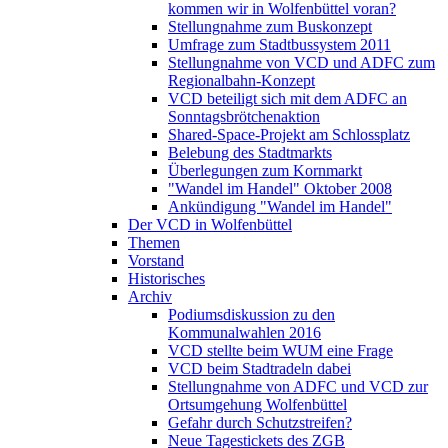
kommen wir in Wolfenbüttel voran?
Stellungnahme zum Buskonzept
Umfrage zum Stadtbussystem 2011
Stellungnahme von VCD und ADFC zum
Regionalbahn-Konzept
VCD beteiligt sich mit dem ADFC an
Sonntagsbrötchenaktion
Shared-Space-Projekt am Schlossplatz
Belebung des Stadtmarkts
Überlegungen zum Kornmarkt
"Wandel im Handel" Oktober 2008
Ankündigung "Wandel im Handel"
Der VCD in Wolfenbüttel
Themen
Vorstand
Historisches
Archiv
Podiumsdiskussion zu den
Kommunalwahlen 2016
VCD stellte beim WUM eine Frage
VCD beim Stadtradeln dabei
Stellungnahme von ADFC und VCD zur
Ortsumgehung Wolfenbüttel
Gefahr durch Schutzstreifen?
Neue Tagestickets des ZGB