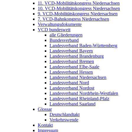
11. VCD-Mobilitätskongress Niedersachsen
10. VCD-Mobilitätskongress Niedersachsen
9. VCD-Mobilitätskongress Niedersachsen
7. VCD-Bahnkongress Niedersachsen
Verwaltungsdokumente
VCD bundesweit
alle Gliederungen
Bundesverband
Landesverband Baden-Württemberg
Landesverband Bayern
Landesverband Brandenburg
Landesverband Bremen
Landesverband Elbe-Saale
Landesverband Hessen
Landesverband Niedersachsen
Landesverband Nord
Landesverband Nordost
Landesverband Nordrhein-Westfalen
Landesverband Rheinland-Pfalz
Landesverband Saarland
Glossar
Deutschlandtakt
Verkehrswende
Kontakt
Impressum