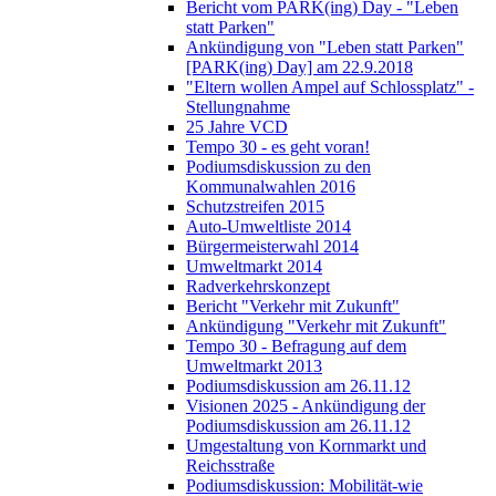
Bericht vom PARK(ing) Day - "Leben
statt Parken"
Ankündigung von "Leben statt Parken"
[PARK(ing) Day] am 22.9.2018
"Eltern wollen Ampel auf Schlossplatz" -
Stellungnahme
25 Jahre VCD
Tempo 30 - es geht voran!
Podiumsdiskussion zu den
Kommunalwahlen 2016
Schutzstreifen 2015
Auto-Umweltliste 2014
Bürgermeisterwahl 2014
Umweltmarkt 2014
Radverkehrskonzept
Bericht "Verkehr mit Zukunft"
Ankündigung "Verkehr mit Zukunft"
Tempo 30 - Befragung auf dem
Umweltmarkt 2013
Podiumsdiskussion am 26.11.12
Visionen 2025 - Ankündigung der
Podiumsdiskussion am 26.11.12
Umgestaltung von Kornmarkt und
Reichsstraße
Podiumsdiskussion: Mobilität-wie