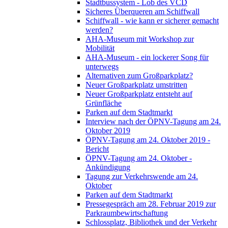
Stadtbussystem - Lob des VCD
Sicheres Überqueren am Schiffwall
Schiffwall - wie kann er sicherer gemacht
werden?
AHA-Museum mit Workshop zur
Mobilität
AHA-Museum - ein lockerer Song für
unterwegs
Alternativen zum Großparkplatz?
Neuer Großparkplatz umstritten
Neuer Großparkplatz entsteht auf
Grünfläche
Parken auf dem Stadtmarkt
Interview nach der ÖPNV-Tagung am 24.
Oktober 2019
ÖPNV-Tagung am 24. Oktober 2019 -
Bericht
ÖPNV-Tagung am 24. Oktober -
Ankündigung
Tagung zur Verkehrswende am 24.
Oktober
Parken auf dem Stadtmarkt
Pressegespräch am 28. Februar 2019 zur
Parkraumbewirtschaftung
Schlossplatz, Bibliothek und der Verkehr