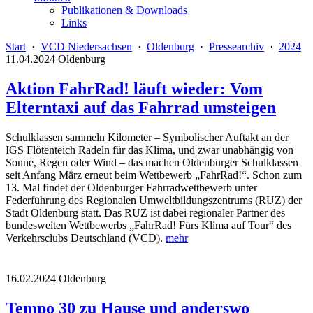
Publikationen & Downloads
Links
Start
·
VCD Niedersachsen
·
Oldenburg
·
Pressearchiv
·
2024
11.04.2024
Oldenburg
Aktion FahrRad! läuft wieder: Vom
Elterntaxi auf das Fahrrad umsteigen
Schulklassen sammeln Kilometer – Symbolischer Auftakt an der
IGS Flötenteich Radeln für das Klima, und zwar unabhängig von
Sonne, Regen oder Wind – das machen Oldenburger Schulklassen
seit Anfang März erneut beim Wettbewerb „FahrRad!“. Schon zum
13. Mal findet der Oldenburger Fahrradwettbewerb unter
Federführung des Regionalen Umweltbildungszentrums (RUZ) der
Stadt Oldenburg statt. Das RUZ ist dabei regionaler Partner des
bundesweiten Wettbewerbs „FahrRad! Fürs Klima auf Tour“ des
Verkehrsclubs Deutschland (VCD).
mehr
16.02.2024
Oldenburg
Tempo 30 zu Hause und anderswo