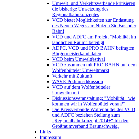
Umwelt- und Verkehrsverbände kritisieren
die bisherige Umsetzung des
Regionalbahnkonzeptes
VCD bietet Möglichkeiten zur Entlastung
des Neuen Weges an: Nutzen Sie Bus oder
Bahn!
VCD und ADFC am Projekt "Mobilität im
ländlichen Raum" beteiligt
ADFC, VCD und PRO BAHN befragten
Bürgermeisterkandidaten
VCD beim Umweltfestival
VCD zusammen mit PRO BAHN auf dem
Wolfenbütteler Umweltmarkt
Verkehr mit Zukunft
WAVE Podiumsdikussion
VCD auf dem Wolfenbütteler
Umweltmarkt
Diskussionsveranstaltung: "Mobilität - wie
kommen wir in Wolfenbüttel voran?"
Die Kreisverbände Wolfenbüttel des VCD
und ADFC beziehen Stellung zum
„Regionalbahnkonzept 2014+“ für den
Großraumverband Braunschweig.
Links
Impressum