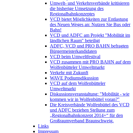
Umwelt- und Verkehrsverbände kritisieren
die bisherige Umsetzung des
Regionalbahnkonzeptes
VCD bietet Möglichkeiten zur Entlastung
des Neuen Weges an: Nutzen Sie Bus oder
Bahn!
VCD und ADFC am Projekt "Mobilität im
ländlichen Raum" beteiligt
ADFC, VCD und PRO BAHN befragten
Bürgermeisterkandidaten
VCD beim Umweltfestival
VCD zusammen mit PRO BAHN auf dem
Wolfenbütteler Umweltmarkt
Verkehr mit Zukunft
WAVE Podiumsdikussion
VCD auf dem Wolfenbütteler
Umweltmarkt
Diskussionsveranstaltung: "Mobilität - wie
kommen wir in Wolfenbüttel voran?"
Die Kreisverbände Wolfenbüttel des VCD
und ADFC beziehen Stellung zum
„Regionalbahnkonzept 2014+“ für den
Großraumverband Braunschweig.
Links
Impressum