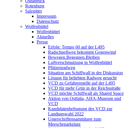
Osnabrück
Rotenburg
Salzgitter
Impressum
Datenschutz
Wolfenbüttel
Wolfenbüttel
Aktuelles
Presse
Erfolg: Tempo 60 auf der L495
Radschnellweg bekommt Gegenwind
Bewegen.Begegnen.Bleiben
Luftverschmutzung in Wolfenbüttel
Pfützenradweg
Situation am Schiffwall in der Diskussion
Lösung für beliebten Radweg gesucht
VCD zu Gefahrenstelle auf der L495
VCD für mehr Grün in der Reichsstraße
VCD möchte Schiffwall als Shared Space
Aktion von Ostfalia, AHA-Museum und
VCD
Kandidatenbefragung des VCD zur
Landtagswahl 2022
Unterschriftensammlung zum
Meescheparkplatz