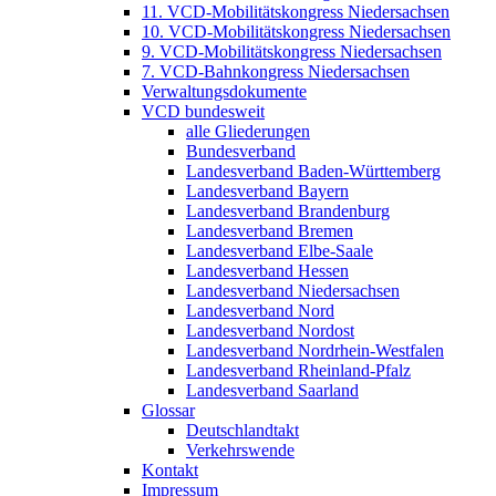
11. VCD-Mobilitätskongress Niedersachsen
10. VCD-Mobilitätskongress Niedersachsen
9. VCD-Mobilitätskongress Niedersachsen
7. VCD-Bahnkongress Niedersachsen
Verwaltungsdokumente
VCD bundesweit
alle Gliederungen
Bundesverband
Landesverband Baden-Württemberg
Landesverband Bayern
Landesverband Brandenburg
Landesverband Bremen
Landesverband Elbe-Saale
Landesverband Hessen
Landesverband Niedersachsen
Landesverband Nord
Landesverband Nordost
Landesverband Nordrhein-Westfalen
Landesverband Rheinland-Pfalz
Landesverband Saarland
Glossar
Deutschlandtakt
Verkehrswende
Kontakt
Impressum