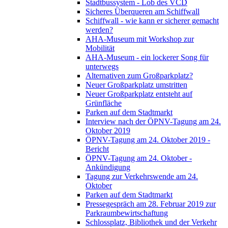
Stadtbussystem - Lob des VCD
Sicheres Überqueren am Schiffwall
Schiffwall - wie kann er sicherer gemacht
werden?
AHA-Museum mit Workshop zur
Mobilität
AHA-Museum - ein lockerer Song für
unterwegs
Alternativen zum Großparkplatz?
Neuer Großparkplatz umstritten
Neuer Großparkplatz entsteht auf
Grünfläche
Parken auf dem Stadtmarkt
Interview nach der ÖPNV-Tagung am 24.
Oktober 2019
ÖPNV-Tagung am 24. Oktober 2019 -
Bericht
ÖPNV-Tagung am 24. Oktober -
Ankündigung
Tagung zur Verkehrswende am 24.
Oktober
Parken auf dem Stadtmarkt
Pressegespräch am 28. Februar 2019 zur
Parkraumbewirtschaftung
Schlossplatz, Bibliothek und der Verkehr