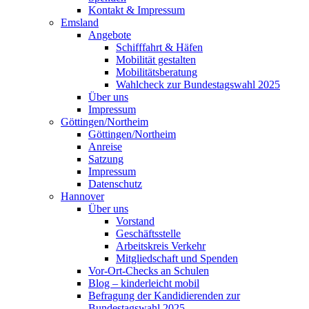
Kontakt & Impressum
Emsland
Angebote
Schifffahrt & Häfen
Mobilität gestalten
Mobilitätsberatung
Wahlcheck zur Bundestagswahl 2025
Über uns
Impressum
Göttingen/Northeim
Göttingen/Northeim
Anreise
Satzung
Impressum
Datenschutz
Hannover
Über uns
Vorstand
Geschäftsstelle
Arbeitskreis Verkehr
Mitgliedschaft und Spenden
Vor-Ort-Checks an Schulen
Blog – kinderleicht mobil
Befragung der Kandidierenden zur
Bundestagswahl 2025