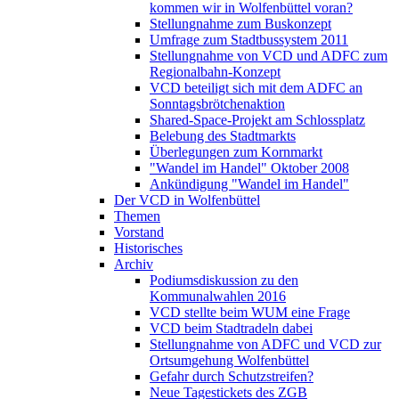
kommen wir in Wolfenbüttel voran?
Stellungnahme zum Buskonzept
Umfrage zum Stadtbussystem 2011
Stellungnahme von VCD und ADFC zum
Regionalbahn-Konzept
VCD beteiligt sich mit dem ADFC an
Sonntagsbrötchenaktion
Shared-Space-Projekt am Schlossplatz
Belebung des Stadtmarkts
Überlegungen zum Kornmarkt
"Wandel im Handel" Oktober 2008
Ankündigung "Wandel im Handel"
Der VCD in Wolfenbüttel
Themen
Vorstand
Historisches
Archiv
Podiumsdiskussion zu den
Kommunalwahlen 2016
VCD stellte beim WUM eine Frage
VCD beim Stadtradeln dabei
Stellungnahme von ADFC und VCD zur
Ortsumgehung Wolfenbüttel
Gefahr durch Schutzstreifen?
Neue Tagestickets des ZGB