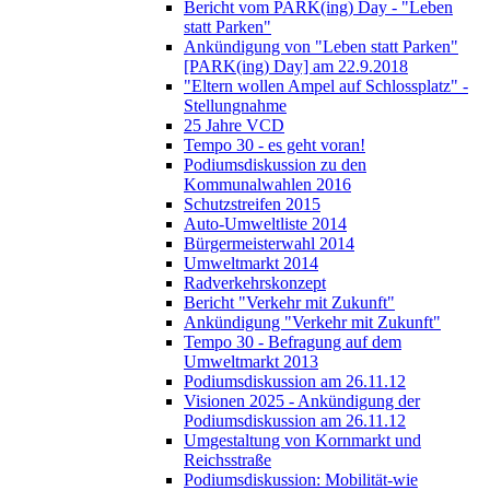
Bericht vom PARK(ing) Day - "Leben
statt Parken"
Ankündigung von "Leben statt Parken"
[PARK(ing) Day] am 22.9.2018
"Eltern wollen Ampel auf Schlossplatz" -
Stellungnahme
25 Jahre VCD
Tempo 30 - es geht voran!
Podiumsdiskussion zu den
Kommunalwahlen 2016
Schutzstreifen 2015
Auto-Umweltliste 2014
Bürgermeisterwahl 2014
Umweltmarkt 2014
Radverkehrskonzept
Bericht "Verkehr mit Zukunft"
Ankündigung "Verkehr mit Zukunft"
Tempo 30 - Befragung auf dem
Umweltmarkt 2013
Podiumsdiskussion am 26.11.12
Visionen 2025 - Ankündigung der
Podiumsdiskussion am 26.11.12
Umgestaltung von Kornmarkt und
Reichsstraße
Podiumsdiskussion: Mobilität-wie