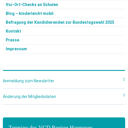
Vor-Ort-Checks an Schulen
Blog – kinderleicht mobil
Befragung der Kandidierenden zur Bundestagswahl 2025
Kontakt
Presse
Impressum
Anmeldung zum Newsletter
Hier
kann man unseren Newsletter abonnieren.
Änderung der Mitgliedsdaten
Hier
können Mitglieder ihre Mitgliedsdaten wie zum Beispiel
ihre Adresse, E-Mail-Adresse oder Telefonnummer anpassen.
Termine des VCD Region Hannover