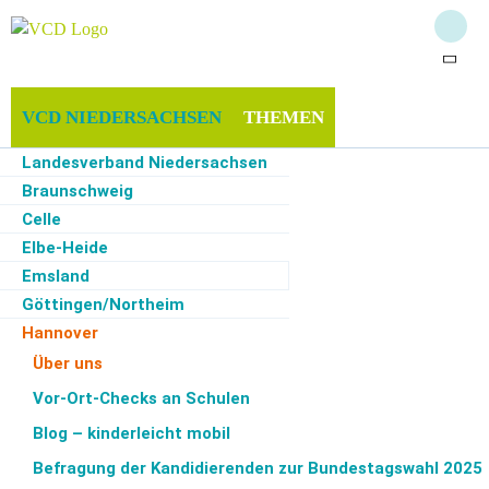
VCD NIEDERSACHSEN
THEMEN
Landesverband Niedersachsen
MITMACHEN & UNTERSTÜTZEN
INFOTHEK
Braunschweig
Celle
Elbe-Heide
Emsland
Start
·
VCD Niedersachsen
·
Hannover
·
Über uns
Göttingen/Northeim
Hannover
Über uns
Hildesheim
Über uns
Lüchow-Dannenberg
Vor-Ort-Checks an Schulen
Der
Bundesverband
des VCD wurde 1986 gegründet, der
Oldenburg
Landesverband Niedersachsen
ein Jahr später und 1988
Blog – kinderleicht mobil
Osnabrück
der Kreisverband Hannover.
Befragung der Kandidierenden zur Bundestagswahl 2025
Rotenburg