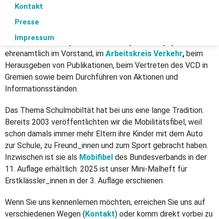
Als einer der mitgliederstärksten Kreisverbände setzt sich
Salzgitter
Kontakt
der VCD Region Hannover als gemeinnütziger Verein für eine
Wolfenbüttel
Presse
klima- und umweltverträgliche, sichere, gesunde und soziale
Wolfsburg
Impressum
Mobilität in der Region ein. Viele Mitglieder engagieren sich
ehrenamtlich im Vorstand, im
Arbeitskreis Verkehr
,
beim
Herausgeben von Publikationen, beim Vertreten des VCD in
Gremien sowie beim Durchführen von Aktionen und
Informationsständen.
Das Thema Schulmobiltät hat bei uns eine lange Tradition.
Bereits 2003 veröffentlichten wir die Mobilitätsfibel, weil
schon damals immer mehr Eltern ihre Kinder mit dem Auto
zur Schule, zu Freund_innen und zum Sport gebracht haben.
Inzwischen ist sie als
Mobifibel
des Bundesverbands in der
11. Auflage erhältlich. 2025 ist unser Mini-Malheft für
Erstklässler_innen in der 3. Auflage erschienen.
Wenn Sie uns kennenlernen möchten, erreichen Sie uns auf
verschiedenen Wegen (
Kontakt
) oder komm direkt vorbei zu