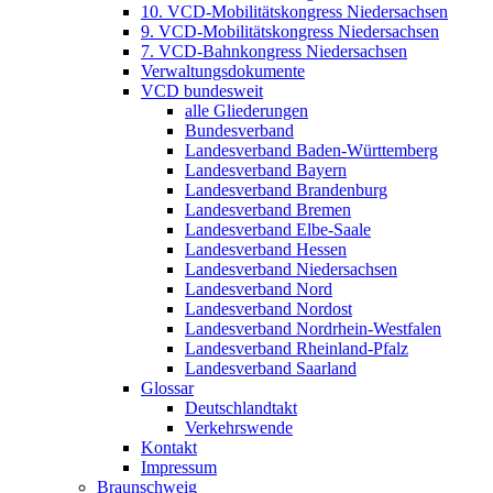
10. VCD-Mobilitätskongress Niedersachsen
9. VCD-Mobilitätskongress Niedersachsen
7. VCD-Bahnkongress Niedersachsen
Verwaltungsdokumente
VCD bundesweit
alle Gliederungen
Bundesverband
Landesverband Baden-Württemberg
Landesverband Bayern
Landesverband Brandenburg
Landesverband Bremen
Landesverband Elbe-Saale
Landesverband Hessen
Landesverband Niedersachsen
Landesverband Nord
Landesverband Nordost
Landesverband Nordrhein-Westfalen
Landesverband Rheinland-Pfalz
Landesverband Saarland
Glossar
Deutschlandtakt
Verkehrswende
Kontakt
Impressum
Braunschweig