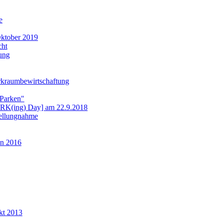
e
ktober 2019
cht
ung
rkraumbewirtschaftung
 Parken"
ARK(ing) Day] am 22.9.2018
tellungnahme
n 2016
kt 2013