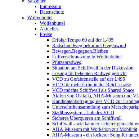
Salzgitter
Impressum
Datenschutz
Wolfenbüttel
Wolfenbüttel
Aktuelles
Presse
Erfolg: Tempo 60 auf der L495
Radschnellweg bekommt Gegenwind
Bewegen.Begegnen.Bleiben
Luftverschmutzung in Wolfenbüttel
Pfützenradweg
Situation am Schiffwall in der Diskussion
Lösung für beliebten Radweg gesucht
VCD zu Gefahrenstelle auf der L495
VCD für mehr Grün in der Reichsstraße
VCD möchte Schiffwall als Shared Space
Aktion von Ostfalia, AHA-Museum und V
Kandidatenbefragung des VCD zur Landta
Unterschriftensammlung zum Meescheparkp
Stadtbussystem - Lob des VCD
Sicheres Überqueren am Schiffwall
Schiffwall - wie kann er sicherer gemacht 
AHA-Museum mit Workshop zur Mobilität
AHA-Museum - ein lockerer Song für unte