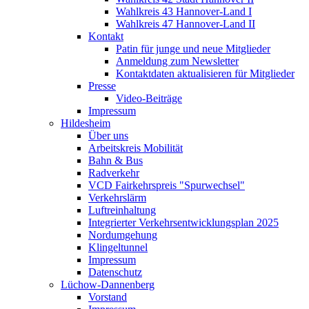
Wahlkreis 43 Hannover-Land I
Wahlkreis 47 Hannover-Land II
Kontakt
Patin für junge und neue Mitglieder
Anmeldung zum Newsletter
Kontaktdaten aktualisieren für Mitglieder
Presse
Video-Beiträge
Impressum
Hildesheim
Über uns
Arbeitskreis Mobilität
Bahn & Bus
Radverkehr
VCD Fairkehrspreis "Spurwechsel"
Verkehrslärm
Luftreinhaltung
Integrierter Verkehrsentwicklungsplan 2025
Nordumgehung
Klingeltunnel
Impressum
Datenschutz
Lüchow-Dannenberg
Vorstand