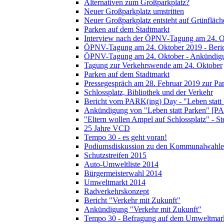
Alternativen zum Großparkplatz?
Neuer Großparkplatz umstritten
Neuer Großparkplatz entsteht auf Grünfläch
Parken auf dem Stadtmarkt
Interview nach der ÖPNV-Tagung am 24. O
ÖPNV-Tagung am 24. Oktober 2019 - Beri
ÖPNV-Tagung am 24. Oktober - Ankündig
Tagung zur Verkehrswende am 24. Oktober
Parken auf dem Stadtmarkt
Pressegespräch am 28. Februar 2019 zur Pa
Schlossplatz, Bibliothek und der Verkehr
Bericht vom PARK(ing) Day - "Leben statt
Ankündigung von "Leben statt Parken" [P
"Eltern wollen Ampel auf Schlossplatz" - S
25 Jahre VCD
Tempo 30 - es geht voran!
Podiumsdiskussion zu den Kommunalwahle
Schutzstreifen 2015
Auto-Umweltliste 2014
Bürgermeisterwahl 2014
Umweltmarkt 2014
Radverkehrskonzept
Bericht "Verkehr mit Zukunft"
Ankündigung "Verkehr mit Zukunft"
Tempo 30 - Befragung auf dem Umweltmar