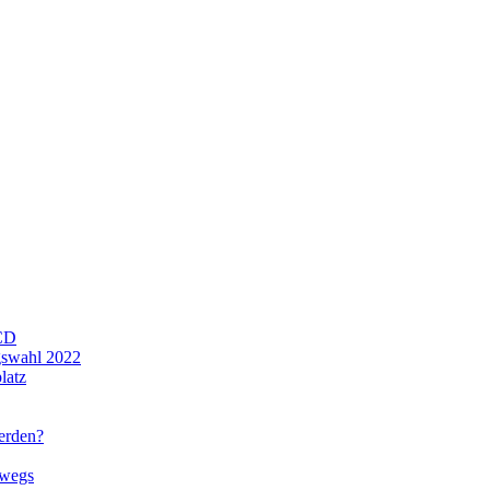
CD
gswahl 2022
latz
werden?
rwegs