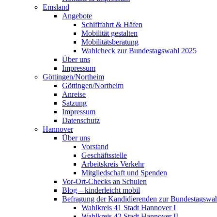
Emsland
Angebote
Schifffahrt & Häfen
Mobilität gestalten
Mobilitätsberatung
Wahlcheck zur Bundestagswahl 2025
Über uns
Impressum
Göttingen/Northeim
Göttingen/Northeim
Anreise
Satzung
Impressum
Datenschutz
Hannover
Über uns
Vorstand
Geschäftsstelle
Arbeitskreis Verkehr
Mitgliedschaft und Spenden
Vor-Ort-Checks an Schulen
Blog – kinderleicht mobil
Befragung der Kandidierenden zur Bundestagswa
Wahlkreis 41 Stadt Hannover I
Wahlkreis 42 Stadt Hannover II