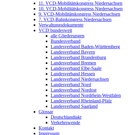
11. VCD-Mobilitätskongress Niedersachsen
10. VCD-Mobilitätskongress Niedersachsen
9. VCD-Mobilitätskongress Niedersachsen
7. VCD-Bahnkongress Niedersachsen
Verwaltungsdokumente
VCD bundesweit
alle Gliederungen
Bundesverband
Landesverband Baden-Württemberg
Landesverband Bayern
Landesverband Brandenburg
Landesverband Bremen
Landesverband Elbe-Saale
Landesverband Hessen
Landesverband Niedersachsen
Landesverband Nord
Landesverband Nordost
Landesverband Nordrhein-Westfalen
Landesverband Rheinland-Pfalz
Landesverband Saarland
Glossar
Deutschlandtakt
Verkehrswende
Kontakt
Impressum