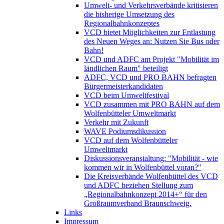
Umwelt- und Verkehrsverbände kritisieren
die bisherige Umsetzung des
Regionalbahnkonzeptes
VCD bietet Möglichkeiten zur Entlastung
des Neuen Weges an: Nutzen Sie Bus oder
Bahn!
VCD und ADFC am Projekt "Mobilität im
ländlichen Raum" beteiligt
ADFC, VCD und PRO BAHN befragten
Bürgermeisterkandidaten
VCD beim Umweltfestival
VCD zusammen mit PRO BAHN auf dem
Wolfenbütteler Umweltmarkt
Verkehr mit Zukunft
WAVE Podiumsdikussion
VCD auf dem Wolfenbütteler
Umweltmarkt
Diskussionsveranstaltung: "Mobilität - wie
kommen wir in Wolfenbüttel voran?"
Die Kreisverbände Wolfenbüttel des VCD
und ADFC beziehen Stellung zum
„Regionalbahnkonzept 2014+“ für den
Großraumverband Braunschweig.
Links
Impressum