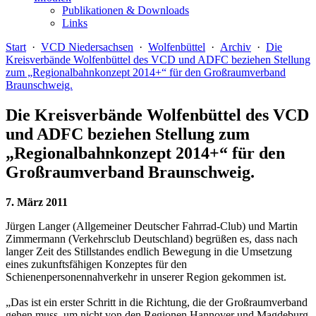
Publikationen & Downloads
Links
Start
·
VCD Niedersachsen
·
Wolfenbüttel
·
Archiv
·
Die
Kreisverbände Wolfenbüttel des VCD und ADFC beziehen Stellung
zum „Regionalbahnkonzept 2014+“ für den Großraumverband
Braunschweig.
Die Kreisverbände Wolfenbüttel des VCD
und ADFC beziehen Stellung zum
„Regionalbahnkonzept 2014+“ für den
Großraumverband Braunschweig.
7. März 2011
Jürgen Langer (Allgemeiner Deutscher Fahrrad-Club) und Martin
Zimmermann (Verkehrsclub Deutschland) begrüßen es, dass nach
langer Zeit des Stillstandes endlich Bewegung in die Umsetzung
eines zukunftsfähigen Konzeptes für den
Schienenpersonennahverkehr in unserer Region gekommen ist.
„Das ist ein erster Schritt in die Richtung, die der Großraumverband
gehen muss, um nicht von den Regionen Hannover und Magdeburg