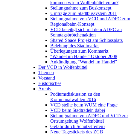
kommen wir in Wolfenbüttel voran?
Stellungnahme zum Buskonzept
Umfrage zum Stadtbussystem 2011
Stellungnahme von VCD und ADFC zum
Regionalbahn-Konzept
VCD beteiligt sich mit dem ADFC an
Sonntagsbrötchenaktion
Shared-Space-Projekt am Schlossplatz
Belebung des Stadtmarkts
Überlegungen zum Kornmarkt
"Wandel im Handel" Oktober 2008
Ankündigung "Wandel im Handel"
Der VCD in Wolfenbüttel
Themen
Vorstand
Historisches
Archiv
Podiumsdiskussion zu den
Kommunalwahlen 2016
VCD stellte beim WUM eine Frage
VCD beim Stadtradeln dabei
Stellungnahme von ADFC und VCD zur
Ortsumgehung Wolfenbüttel
Gefahr durch Schutzstreifen?
Neue Tagestickets des ZGB