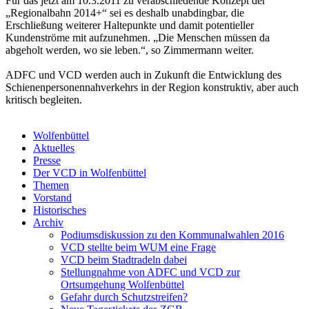
Für das jetzt am 10.3.2011 zu verabschiedende Konzept der
„Regionalbahn 2014+“ sei es deshalb unabdingbar, die
Erschließung weiterer Haltepunkte und damit potentieller
Kundenströme mit aufzunehmen. „Die Menschen müssen da
abgeholt werden, wo sie leben.“, so Zimmermann weiter.
ADFC und VCD werden auch in Zukunft die Entwicklung des
Schienenpersonennahverkehrs in der Region konstruktiv, aber auch
kritisch begleiten.
Wolfenbüttel
Aktuelles
Presse
Der VCD in Wolfenbüttel
Themen
Vorstand
Historisches
Archiv
Podiumsdiskussion zu den Kommunalwahlen 2016
VCD stellte beim WUM eine Frage
VCD beim Stadtradeln dabei
Stellungnahme von ADFC und VCD zur
Ortsumgehung Wolfenbüttel
Gefahr durch Schutzstreifen?