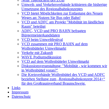
Neue Tagestickets des ZGB
Umwelt- und Verkehrsverbände kritisieren die bisherige
Umsetzung des Regionalbahnkonzeptes
VCD bietet Möglichkeiten zur Entlastung des Neuen
Weges an: Nutzen Sie Bus oder Bahn!
VCD und ADFC am Projekt "Mobilität im ländlichen
Raum" beteiligt
ADFC, VCD und PRO BAHN befragten
Bürgermeisterkandidaten
VCD beim Umweltfestival
VCD zusammen mit PRO BAHN auf dem
Wolfenbütteler Umweltmarkt
Verkehr mit Zukunft
WAVE Podiumsdikussion
VCD auf dem Wolfenbütteler Umweltmarkt
Diskussionsveranstaltung: "Mobilität - wie kommen wir
in Wolfenbüttel voran?"
Die Kreisverbände Wolfenbüttel des VCD und ADFC
beziehen Stellung zum „Regionalbahnkonzept 2014+“
für den Großraumverband Braunschweig.
Links
Impressum
Datenschutz