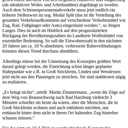
(als attraktivere Wohn- und Arbeitsstätten) abgehängt zu werden.
Auch dem Schienenpersonennahverkehr muss jetzt endlich ein
höherer Stellenwert im sog. Modal Split (das ist die Verteilung des
gesamten Verkehrsaufkommens auf verschiedene Verkehrsmittel wie
Zug, Rad, Fußgänger oder Auto) eingeräumt werden.“, so Jürgen
Langer. Dies ist auch im Hinblick auf den prognostizierten
Rückgang der Bevölkerungszahlen im Landkreis Wolfenbüttel von
essentieller Bedeutung. So soll die Einwohnerzahl in den nächsten
20 Jahren um ca. 18 % abnehmen, verbesserte Bahnverbindungen
könnten diesen Trend durchaus abmildern.
Allerdings müsse bei der Umsetzung des Konzeptes größten Wert
darauf gelegt werden, die Einrichtung schon länger geplanter
Haltepunkte wie z.B. in Groß Stöckheim, Linden und Wendessen
jetzt nicht aus den Planungen zu streichen. Sie sind stattdessen zügig
zu realisieren.
„Es bringt nichts“, urteilt Martin Zimmermann, „wenn die Züge auf
dem Weg von Braunschweig nach Bad Harzburg vielleicht 3
Minuten schneller als heute da wären, aber die Menschen, die in
Groß Stöckheim wohnen und auch mitfahren möchten, nur
enttäuscht hinter dem nicht in ihrem Ort haltenden Zug hinterher
schauen müssen.“