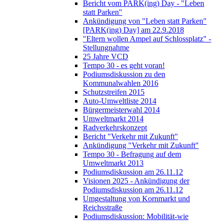
Bericht vom PARK(ing) Day - "Leben
statt Parken"
Ankündigung von "Leben statt Parken"
[PARK(ing) Day] am 22.9.2018
"Eltern wollen Ampel auf Schlossplatz" -
Stellungnahme
25 Jahre VCD
Tempo 30 - es geht voran!
Podiumsdiskussion zu den
Kommunalwahlen 2016
Schutzstreifen 2015
Auto-Umweltliste 2014
Bürgermeisterwahl 2014
Umweltmarkt 2014
Radverkehrskonzept
Bericht "Verkehr mit Zukunft"
Ankündigung "Verkehr mit Zukunft"
Tempo 30 - Befragung auf dem
Umweltmarkt 2013
Podiumsdiskussion am 26.11.12
Visionen 2025 - Ankündigung der
Podiumsdiskussion am 26.11.12
Umgestaltung von Kornmarkt und
Reichsstraße
Podiumsdiskussion: Mobilität-wie