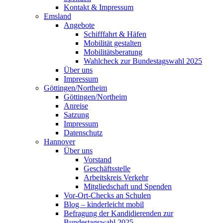
Kontakt & Impressum
Emsland
Angebote
Schifffahrt & Häfen
Mobilität gestalten
Mobilitätsberatung
Wahlcheck zur Bundestagswahl 2025
Über uns
Impressum
Göttingen/Northeim
Göttingen/Northeim
Anreise
Satzung
Impressum
Datenschutz
Hannover
Über uns
Vorstand
Geschäftsstelle
Arbeitskreis Verkehr
Mitgliedschaft und Spenden
Vor-Ort-Checks an Schulen
Blog – kinderleicht mobil
Befragung der Kandidierenden zur
Bundestagswahl 2025