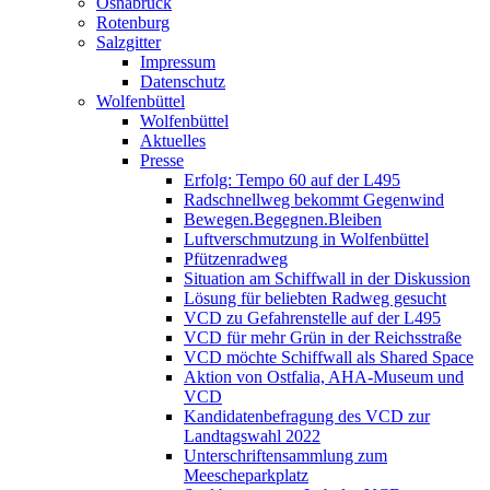
Osnabrück
Rotenburg
Salzgitter
Impressum
Datenschutz
Wolfenbüttel
Wolfenbüttel
Aktuelles
Presse
Erfolg: Tempo 60 auf der L495
Radschnellweg bekommt Gegenwind
Bewegen.Begegnen.Bleiben
Luftverschmutzung in Wolfenbüttel
Pfützenradweg
Situation am Schiffwall in der Diskussion
Lösung für beliebten Radweg gesucht
VCD zu Gefahrenstelle auf der L495
VCD für mehr Grün in der Reichsstraße
VCD möchte Schiffwall als Shared Space
Aktion von Ostfalia, AHA-Museum und
VCD
Kandidatenbefragung des VCD zur
Landtagswahl 2022
Unterschriftensammlung zum
Meescheparkplatz