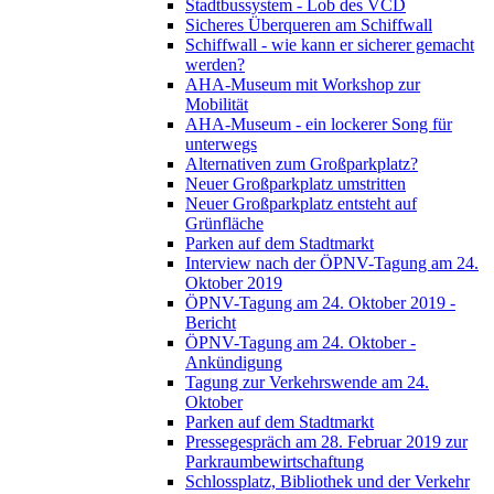
Stadtbussystem - Lob des VCD
Sicheres Überqueren am Schiffwall
Schiffwall - wie kann er sicherer gemacht
werden?
AHA-Museum mit Workshop zur
Mobilität
AHA-Museum - ein lockerer Song für
unterwegs
Alternativen zum Großparkplatz?
Neuer Großparkplatz umstritten
Neuer Großparkplatz entsteht auf
Grünfläche
Parken auf dem Stadtmarkt
Interview nach der ÖPNV-Tagung am 24.
Oktober 2019
ÖPNV-Tagung am 24. Oktober 2019 -
Bericht
ÖPNV-Tagung am 24. Oktober -
Ankündigung
Tagung zur Verkehrswende am 24.
Oktober
Parken auf dem Stadtmarkt
Pressegespräch am 28. Februar 2019 zur
Parkraumbewirtschaftung
Schlossplatz, Bibliothek und der Verkehr