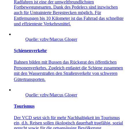
Radfahren ist eine der umweltfreundlichsten
Fortbewegungsarten. Dank des Pedelecs sind inzwischen
auch für Untrainierte Bergstrecken möglich. Für
Entfernungen bis 10 Kilometer ist das Fahrrad das schnellste
und effzienteste Verkehrsmittel.
Quelle: vzbv/Marcus Gloger
Schienenverkehr
Bahnen bilden mit Bussen das Rückgrat des öff entlichen
Personenverkehrs. Zugleich entlastet die Schiene zusammen
mit den Wasserstraßen den Straßenverkehr von schweren
Gütertransporten.
Quelle: vzbv/Marcus Gloger
Tourismus
Der VCD setzt sich für mehr Nachhaltigkeit im Tourismus
ein, d.h. Reisen sollen ökologisch dauerhaft tragfähig, sozial
gerecht sowie für die ortsansässige Bevölkerung