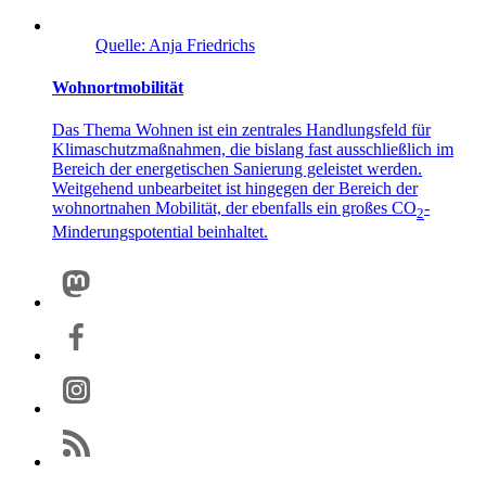
Quelle: Anja Friedrichs
Wohnortmobilität
Das Thema Wohnen ist ein zentrales Handlungsfeld für
Klimaschutzmaßnahmen, die bislang fast ausschließlich im
Bereich der energetischen Sanierung geleistet werden.
Weitgehend unbearbeitet ist hingegen der Bereich der
wohnortnahen Mobilität, der ebenfalls ein großes CO
-
2
Minderungspotential beinhaltet.