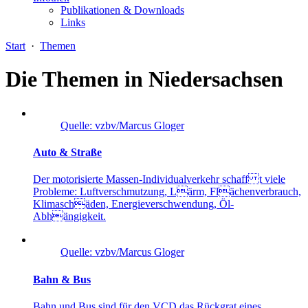
Publikationen & Downloads
Links
Start
·
Themen
Die Themen in Niedersachsen
Quelle: vzbv/Marcus Gloger
Auto & Straße
Der motorisierte Massen-Individualverkehr schaff t viele
Probleme: Luftverschmutzung, Lärm, Flächenverbrauch,
Klimaschäden, Energieverschwendung, Öl-
Abhängigkeit.
Quelle: vzbv/Marcus Gloger
Bahn & Bus
Bahn und Bus sind für den VCD das Rückgrat eines