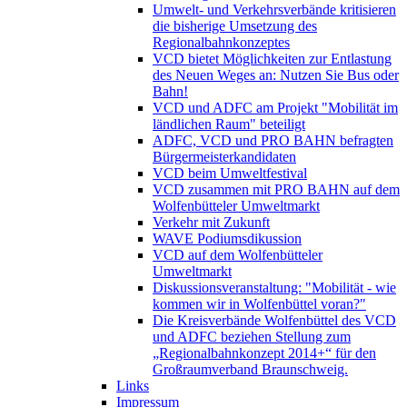
Umwelt- und Verkehrsverbände kritisieren
die bisherige Umsetzung des
Regionalbahnkonzeptes
VCD bietet Möglichkeiten zur Entlastung
des Neuen Weges an: Nutzen Sie Bus oder
Bahn!
VCD und ADFC am Projekt "Mobilität im
ländlichen Raum" beteiligt
ADFC, VCD und PRO BAHN befragten
Bürgermeisterkandidaten
VCD beim Umweltfestival
VCD zusammen mit PRO BAHN auf dem
Wolfenbütteler Umweltmarkt
Verkehr mit Zukunft
WAVE Podiumsdikussion
VCD auf dem Wolfenbütteler
Umweltmarkt
Diskussionsveranstaltung: "Mobilität - wie
kommen wir in Wolfenbüttel voran?"
Die Kreisverbände Wolfenbüttel des VCD
und ADFC beziehen Stellung zum
„Regionalbahnkonzept 2014+“ für den
Großraumverband Braunschweig.
Links
Impressum