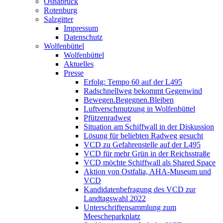
Osnabrück
Rotenburg
Salzgitter
Impressum
Datenschutz
Wolfenbüttel
Wolfenbüttel
Aktuelles
Presse
Erfolg: Tempo 60 auf der L495
Radschnellweg bekommt Gegenwind
Bewegen.Begegnen.Bleiben
Luftverschmutzung in Wolfenbüttel
Pfützenradweg
Situation am Schiffwall in der Diskussion
Lösung für beliebten Radweg gesucht
VCD zu Gefahrenstelle auf der L495
VCD für mehr Grün in der Reichsstraße
VCD möchte Schiffwall als Shared Space
Aktion von Ostfalia, AHA-Museum und
VCD
Kandidatenbefragung des VCD zur
Landtagswahl 2022
Unterschriftensammlung zum
Meescheparkplatz