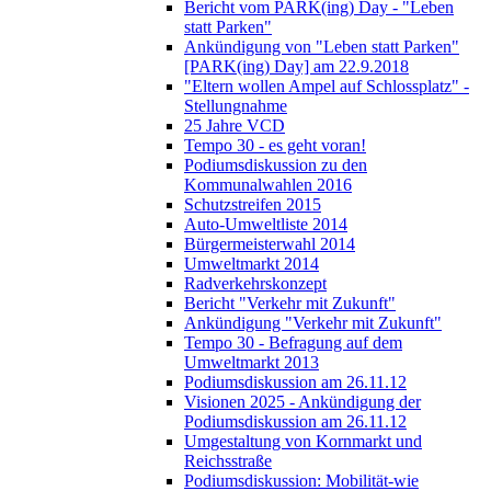
Bericht vom PARK(ing) Day - "Leben
statt Parken"
Ankündigung von "Leben statt Parken"
[PARK(ing) Day] am 22.9.2018
"Eltern wollen Ampel auf Schlossplatz" -
Stellungnahme
25 Jahre VCD
Tempo 30 - es geht voran!
Podiumsdiskussion zu den
Kommunalwahlen 2016
Schutzstreifen 2015
Auto-Umweltliste 2014
Bürgermeisterwahl 2014
Umweltmarkt 2014
Radverkehrskonzept
Bericht "Verkehr mit Zukunft"
Ankündigung "Verkehr mit Zukunft"
Tempo 30 - Befragung auf dem
Umweltmarkt 2013
Podiumsdiskussion am 26.11.12
Visionen 2025 - Ankündigung der
Podiumsdiskussion am 26.11.12
Umgestaltung von Kornmarkt und
Reichsstraße
Podiumsdiskussion: Mobilität-wie