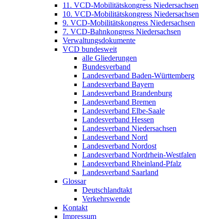
11. VCD-Mobilitätskongress Niedersachsen
10. VCD-Mobilitätskongress Niedersachsen
9. VCD-Mobilitätskongress Niedersachsen
7. VCD-Bahnkongress Niedersachsen
Verwaltungsdokumente
VCD bundesweit
alle Gliederungen
Bundesverband
Landesverband Baden-Württemberg
Landesverband Bayern
Landesverband Brandenburg
Landesverband Bremen
Landesverband Elbe-Saale
Landesverband Hessen
Landesverband Niedersachsen
Landesverband Nord
Landesverband Nordost
Landesverband Nordrhein-Westfalen
Landesverband Rheinland-Pfalz
Landesverband Saarland
Glossar
Deutschlandtakt
Verkehrswende
Kontakt
Impressum