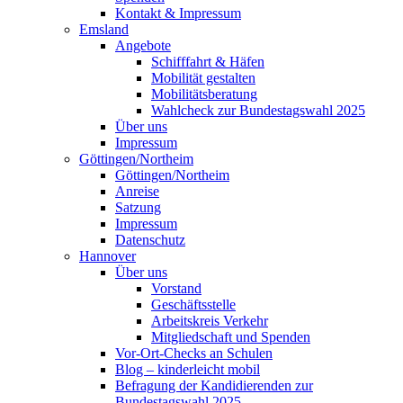
Kontakt & Impressum
Emsland
Angebote
Schifffahrt & Häfen
Mobilität gestalten
Mobilitätsberatung
Wahlcheck zur Bundestagswahl 2025
Über uns
Impressum
Göttingen/Northeim
Göttingen/Northeim
Anreise
Satzung
Impressum
Datenschutz
Hannover
Über uns
Vorstand
Geschäftsstelle
Arbeitskreis Verkehr
Mitgliedschaft und Spenden
Vor-Ort-Checks an Schulen
Blog – kinderleicht mobil
Befragung der Kandidierenden zur
Bundestagswahl 2025