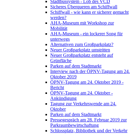
Stadtbussystem - Lob des VCD
Sicheres Überqueren am Schiffwall
Schiffwall - wie kann er sicherer gemacht
werden?
AHA-Museum mit Workshop zur
Mobilität
AHA-Museum - ein lockerer Song für
unterwegs
Alternativen zum Großparkplatz?
Neuer Großparkplatz umstritten
Neuer Großparkplatz entsteht auf
Grünfläche
Parken auf dem Stadtmarkt
Interview nach der ÖPNV-Tagung am 24.
Oktober 2019
ÖPNV-Tagung am 24. Oktober 2019 -
Bericht
ÖPNV-Tagung am 24. Oktober -
Ankündigung
Tagung zur Verkehrswende am 24.
Oktober
Parken auf dem Stadtmarkt
Pressegespräch am 28. Februar 2019 zur
Parkraumbewirtschaftung
Schlossplatz, Bibliothek und der Verkehr