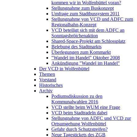
kommen wir in Wolfenbüttel voran?
Stellungnahme zum Buskonzept
Umfrage zum Stadtbussystem 2011
Stellungnahme von VCD und ADFC zum
Regionalbahn-Konzept
VCD beteiligt sich mit dem ADFC an
Sonntagsbrötchenaktion
Shared-Space-Projekt am Schlossplatz
Belebung des Stadtmarkts
Überlegungen zum Kornmarkt
"Wandel im Handel" Oktober 2008
Ankündigung "Wandel im Handel"
Der VCD in Wolfenbüttel
Themen
Vorstand
Historisches
Archiv
Podiumsdiskussion zu den
Kommunalwahlen 2016
VCD stellte beim WUM eine Frage
VCD beim Stadtradeln dabei
Stellungnahme von ADFC und VCD zur
Ortsumgehung Wolfenbüttel
Gefahr durch Schutzstreifen?
Neue Tagestickets des ZGB