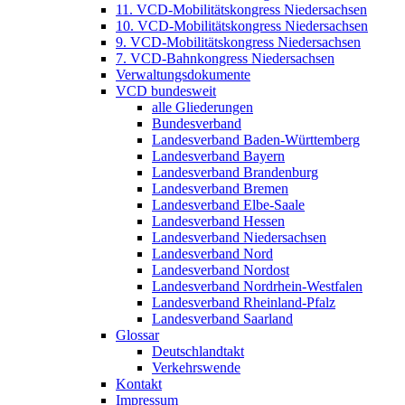
11. VCD-Mobilitätskongress Niedersachsen
10. VCD-Mobilitätskongress Niedersachsen
9. VCD-Mobilitätskongress Niedersachsen
7. VCD-Bahnkongress Niedersachsen
Verwaltungsdokumente
VCD bundesweit
alle Gliederungen
Bundesverband
Landesverband Baden-Württemberg
Landesverband Bayern
Landesverband Brandenburg
Landesverband Bremen
Landesverband Elbe-Saale
Landesverband Hessen
Landesverband Niedersachsen
Landesverband Nord
Landesverband Nordost
Landesverband Nordrhein-Westfalen
Landesverband Rheinland-Pfalz
Landesverband Saarland
Glossar
Deutschlandtakt
Verkehrswende
Kontakt
Impressum