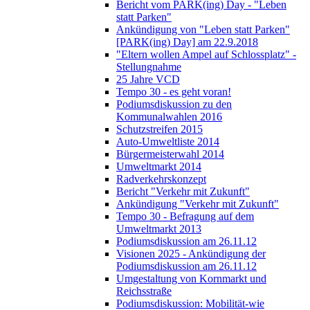
Bericht vom PARK(ing) Day - "Leben
statt Parken"
Ankündigung von "Leben statt Parken"
[PARK(ing) Day] am 22.9.2018
"Eltern wollen Ampel auf Schlossplatz" -
Stellungnahme
25 Jahre VCD
Tempo 30 - es geht voran!
Podiumsdiskussion zu den
Kommunalwahlen 2016
Schutzstreifen 2015
Auto-Umweltliste 2014
Bürgermeisterwahl 2014
Umweltmarkt 2014
Radverkehrskonzept
Bericht "Verkehr mit Zukunft"
Ankündigung "Verkehr mit Zukunft"
Tempo 30 - Befragung auf dem
Umweltmarkt 2013
Podiumsdiskussion am 26.11.12
Visionen 2025 - Ankündigung der
Podiumsdiskussion am 26.11.12
Umgestaltung von Kornmarkt und
Reichsstraße
Podiumsdiskussion: Mobilität-wie