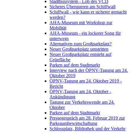
Stadtbussystem - Lob des VCD
Sicheres Überqueren am Schiffwall
Schiffwall - wie kann er sicherer gemacht
werden?
AHA-Museum mit Workshop zur
Mobilität
AHA-Museum - ein lockerer Song für
unterwegs
Alternativen zum Großparkplatz?
Neuer Großparkplatz umstritten
Neuer Großparkplatz entsteht auf
Grünfläche
Parken auf dem Stadtmarkt
Interview nach der ÖPNV-Tagung am 24.
Oktober 2019
ÖPNV-Tagung am 24. Oktober 2019 -
Bericht
ÖPNV-Tagung am 24. Oktober -
Ankündigung
Tagung zur Verkehrswende am 24.
Oktober
Parken auf dem Stadtmarkt
Pressegespräch am 28. Februar 2019 zur
Parkraumbewirtschaftung
Schlossplatz, Bibliothek und der Verkehr