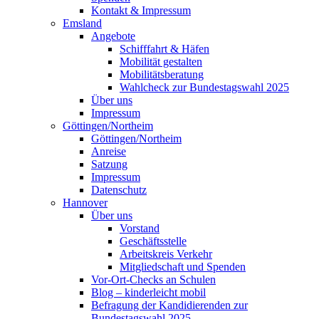
Kontakt & Impressum
Emsland
Angebote
Schifffahrt & Häfen
Mobilität gestalten
Mobilitätsberatung
Wahlcheck zur Bundestagswahl 2025
Über uns
Impressum
Göttingen/Northeim
Göttingen/Northeim
Anreise
Satzung
Impressum
Datenschutz
Hannover
Über uns
Vorstand
Geschäftsstelle
Arbeitskreis Verkehr
Mitgliedschaft und Spenden
Vor-Ort-Checks an Schulen
Blog – kinderleicht mobil
Befragung der Kandidierenden zur
Bundestagswahl 2025