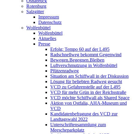
Osnabrück
Rotenburg
Salzgitter
Impressum
Datenschutz
Wolfenbüttel
Wolfenbüttel
Aktuelles
Presse
Erfolg: Tempo 60 auf der L495
Radschnellweg bekommt Gegenwind
Bewegen.Begegnen.Bleiben
Luftverschmutzung in Wolfenbüttel
Pfützenradweg
Situation am Schiffwall in der Diskussion
Lösung für beliebten Radweg gesucht
VCD zu Gefahrenstelle auf der L495
VCD für mehr Grün in der Reichsstraße
VCD möchte Schiffwall als Shared Space
Aktion von Ostfalia, AHA-Museum und
VCD
Kandidatenbefragung des VCD zur
Landtagswahl 2022
Unterschriftensammlung zum
Meescheparkplatz