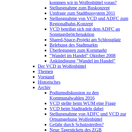
kommen wir in Wolfenbüttel voran?
Stellungnahme zum Buskonzept
Umfrage zum Stadtbussystem 2011
Stellungnahme von VCD und ADFC zum
Regionalbahn-Konzept
VCD beteiligt sich mit dem ADFC an
Sonntagsbrötchenaktion
Shared-Space-Projekt am Schlossplatz
Belebung des Stadtmarkts
Überlegungen zum Kornmarkt
"Wandel im Handel" Oktober 2008
Ankündigung "Wandel im Handel"
Der VCD in Wolfenbüttel
Themen
Vorstand
Historisches
Archiv
Podiumsdiskussion zu den
Kommunalwahlen 2016
VCD stellte beim WUM eine Frage
VCD beim Stadtradeln dabei
Stellungnahme von ADFC und VCD zur
Ortsumgehung Wolfenbüttel
Gefahr durch Schutzstreifen?
Neue Tagestickets des ZGB