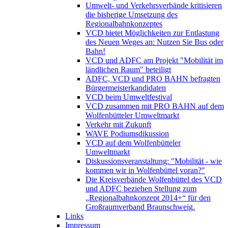
Umwelt- und Verkehrsverbände kritisieren
die bisherige Umsetzung des
Regionalbahnkonzeptes
VCD bietet Möglichkeiten zur Entlastung
des Neuen Weges an: Nutzen Sie Bus oder
Bahn!
VCD und ADFC am Projekt "Mobilität im
ländlichen Raum" beteiligt
ADFC, VCD und PRO BAHN befragten
Bürgermeisterkandidaten
VCD beim Umweltfestival
VCD zusammen mit PRO BAHN auf dem
Wolfenbütteler Umweltmarkt
Verkehr mit Zukunft
WAVE Podiumsdikussion
VCD auf dem Wolfenbütteler
Umweltmarkt
Diskussionsveranstaltung: "Mobilität - wie
kommen wir in Wolfenbüttel voran?"
Die Kreisverbände Wolfenbüttel des VCD
und ADFC beziehen Stellung zum
„Regionalbahnkonzept 2014+“ für den
Großraumverband Braunschweig.
Links
Impressum