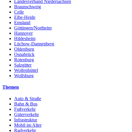
Landesverband Niedersachsen
Braunschweig
Celle
Elbe-Heide
Emsland
Göttingen/Northeim
Hannover
Hildesheim
Lüchow-Dannenberg
Oldenburg
Osnabrück
Rotenburg
Salzgitter
Wolfenbüttel
Wolfsburg
Themen
Auto & Straße
Bahn & Bus
Fußverkehr
Güterverkehr
Infrastruktur
Mobil im Alter
Radverkehr