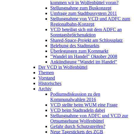
kommen wir in Wolfenbüttel voran?
Stellungnahme zum Buskonzept
Umfrage zum Stadtbussystem 2011
Stellungnahme von VCD und ADFC zum
Regionalbahn-Konzept
VCD beteiligt sich mit dem ADFC an
Sonntagsbrötchenaktion
Shared-Space-Projekt am Schlossplatz
Belebung des Stadtmarkts
Überlegungen zum Kornmarkt
"Wandel im Handel" Oktober 2008
Ankündigung "Wandel im Handel"
Der VCD in Wolfenbüttel
Themen
Vorstand
Historisches
Archiv
Podiumsdiskussion zu den
Kommunalwahlen 2016
VCD stellte beim WUM eine Frage
VCD beim Stadtradeln dabei
Stellungnahme von ADFC und VCD zur
Ortsumgehung Wolfenbüttel
Gefahr durch Schutzstreifen?
Neue Tagestickets des ZGB