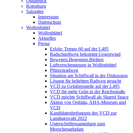
Osnabrück
Rotenburg
Salzgitter
Impressum
Datenschutz
Wolfenbüttel
Wolfenbüttel
Aktuelles
Presse
Erfolg: Tempo 60 auf der L495
Radschnellweg bekommt Gegenwind
Bewegen.Begegnen.Bleiben
Luftverschmutzung in Wolfenbüttel
Pfützenradweg
Situation am Schiffwall in der Diskussion
Lösung für beliebten Radweg gesucht
VCD zu Gefahrenstelle auf der L495
VCD für mehr Grün in der Reichsstraße
VCD möchte Schiffwall als Shared Space
Aktion von Ostfalia, AHA-Museum und
VCD
Kandidatenbefragung des VCD zur
Landtagswahl 2022
Unterschriftensammlung zum
Meescheparkplatz