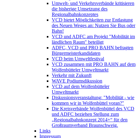
Umwelt- und Verkehrsverbände kritisieren
die bisherige Umsetzung des
Regionalbahnkonzeptes
VCD bietet Möglichkeiten zur Entlastung
des Neuen Weges an: Nutzen Sie Bus oder
Bahn!
VCD und ADFC am Projekt "Mobilität im
ländlichen Raum" beteiligt
ADFC, VCD und PRO BAHN befragten
Bürgermeisterkandidaten
VCD beim Umweltfestival
VCD zusammen mit PRO BAHN auf dem
Wolfenbütteler Umweltmarkt
Verkehr mit Zukunft
WAVE Podiumsdikussion
VCD auf dem Wolfenbütteler
Umweltmarkt
Diskussionsveranstaltung: "Mobilität - wie
kommen wir in Wolfenbüttel voran?"
Die Kreisverbände Wolfenbüttel des VCD
und ADFC beziehen Stellung zum
„Regionalbahnkonzept 2014+“ für den
Großraumverband Braunschweig.
Links
Impressum