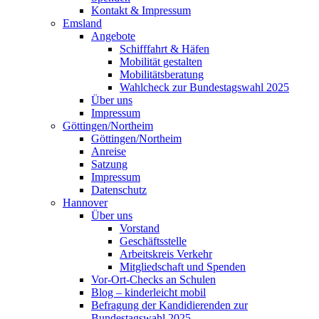
Kontakt & Impressum
Emsland
Angebote
Schifffahrt & Häfen
Mobilität gestalten
Mobilitätsberatung
Wahlcheck zur Bundestagswahl 2025
Über uns
Impressum
Göttingen/Northeim
Göttingen/Northeim
Anreise
Satzung
Impressum
Datenschutz
Hannover
Über uns
Vorstand
Geschäftsstelle
Arbeitskreis Verkehr
Mitgliedschaft und Spenden
Vor-Ort-Checks an Schulen
Blog – kinderleicht mobil
Befragung der Kandidierenden zur
Bundestagswahl 2025