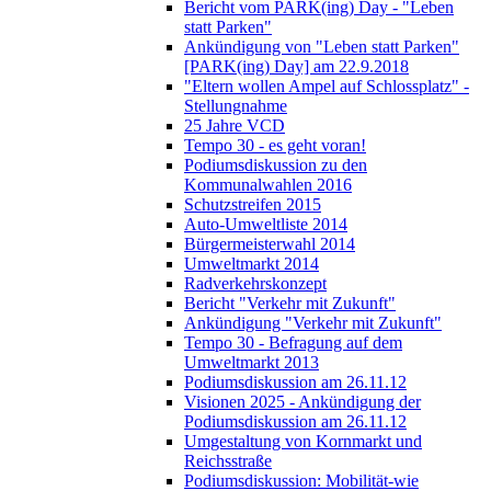
Bericht vom PARK(ing) Day - "Leben
statt Parken"
Ankündigung von "Leben statt Parken"
[PARK(ing) Day] am 22.9.2018
"Eltern wollen Ampel auf Schlossplatz" -
Stellungnahme
25 Jahre VCD
Tempo 30 - es geht voran!
Podiumsdiskussion zu den
Kommunalwahlen 2016
Schutzstreifen 2015
Auto-Umweltliste 2014
Bürgermeisterwahl 2014
Umweltmarkt 2014
Radverkehrskonzept
Bericht "Verkehr mit Zukunft"
Ankündigung "Verkehr mit Zukunft"
Tempo 30 - Befragung auf dem
Umweltmarkt 2013
Podiumsdiskussion am 26.11.12
Visionen 2025 - Ankündigung der
Podiumsdiskussion am 26.11.12
Umgestaltung von Kornmarkt und
Reichsstraße
Podiumsdiskussion: Mobilität-wie