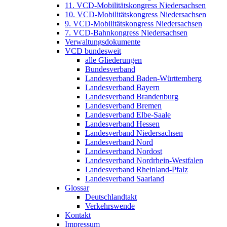
11. VCD-Mobilitätskongress Niedersachsen
10. VCD-Mobilitätskongress Niedersachsen
9. VCD-Mobilitätskongress Niedersachsen
7. VCD-Bahnkongress Niedersachsen
Verwaltungsdokumente
VCD bundesweit
alle Gliederungen
Bundesverband
Landesverband Baden-Württemberg
Landesverband Bayern
Landesverband Brandenburg
Landesverband Bremen
Landesverband Elbe-Saale
Landesverband Hessen
Landesverband Niedersachsen
Landesverband Nord
Landesverband Nordost
Landesverband Nordrhein-Westfalen
Landesverband Rheinland-Pfalz
Landesverband Saarland
Glossar
Deutschlandtakt
Verkehrswende
Kontakt
Impressum