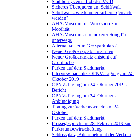
Stadtbussystem - Lob des VCD
Sicheres Überqueren am Schiffwall
Schiffwall - wie kann er sicherer gemacht
werden?
AHA-Museum mit Workshop zur
Mobilität
AHA-Museum - ein lockerer Song für
unterwegs
Alternativen zum Großparkplatz?
Neuer Großparkplatz umstritten
Neuer Großparkplatz entsteht auf
Grünfläche
Parken auf dem Stadtmarkt
Interview nach der ÖPNV-Tagung am 24.
Oktober 2019
ÖPNV-Tagung am 24. Oktober 2019 -
Bericht
ÖPNV-Tagung am 24. Oktober -
Ankündigung
Tagung zur Verkehrswende am 24.
Oktober
Parken auf dem Stadtmarkt
Pressegespräch am 28. Februar 2019 zur
Parkraumbewirtschaftung
Schlossplatz, Bibliothek und der Verkehr