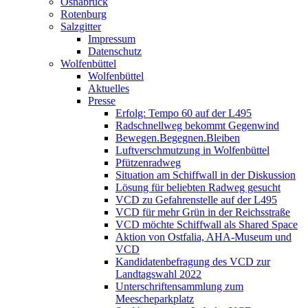
Osnabrück
Rotenburg
Salzgitter
Impressum
Datenschutz
Wolfenbüttel
Wolfenbüttel
Aktuelles
Presse
Erfolg: Tempo 60 auf der L495
Radschnellweg bekommt Gegenwind
Bewegen.Begegnen.Bleiben
Luftverschmutzung in Wolfenbüttel
Pfützenradweg
Situation am Schiffwall in der Diskussion
Lösung für beliebten Radweg gesucht
VCD zu Gefahrenstelle auf der L495
VCD für mehr Grün in der Reichsstraße
VCD möchte Schiffwall als Shared Space
Aktion von Ostfalia, AHA-Museum und
VCD
Kandidatenbefragung des VCD zur
Landtagswahl 2022
Unterschriftensammlung zum
Meescheparkplatz