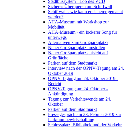
Stadtbussystem - Lob des VCD
Sicheres Überqueren am Schiffwall
Schiffwall - wie kann er sicherer gemacht
werden?
AHA-Museum mit Workshop zur
Mobilität
AHA-Museum - ein lockerer Song für
unterwegs
Alternativen zum Großparkplatz?
Neuer Großparkplatz umstritten
Neuer Großparkplatz entsteht auf
Grünfläche
Parken auf dem Stadtmarkt
Interview nach der ÖPNV-Tagung am 24.
Oktober 2019
ÖPNV-Tagung am 24. Oktober 2019 -
Bericht
ÖPNV-Tagung am 24. Oktober -
Ankündigung
Tagung zur Verkehrswende am 24.
Oktober
Parken auf dem Stadtmarkt
Pressegespräch am 28. Februar 2019 zur
Parkraumbewirtschaftung
Schlossplatz, Bibliothek und der Verkehr