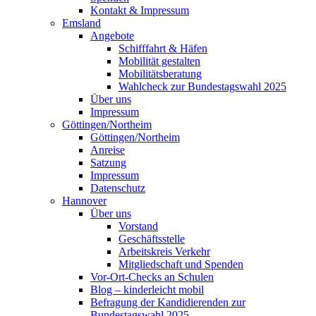
Kontakt & Impressum
Emsland
Angebote
Schifffahrt & Häfen
Mobilität gestalten
Mobilitätsberatung
Wahlcheck zur Bundestagswahl 2025
Über uns
Impressum
Göttingen/Northeim
Göttingen/Northeim
Anreise
Satzung
Impressum
Datenschutz
Hannover
Über uns
Vorstand
Geschäftsstelle
Arbeitskreis Verkehr
Mitgliedschaft und Spenden
Vor-Ort-Checks an Schulen
Blog – kinderleicht mobil
Befragung der Kandidierenden zur
Bundestagswahl 2025