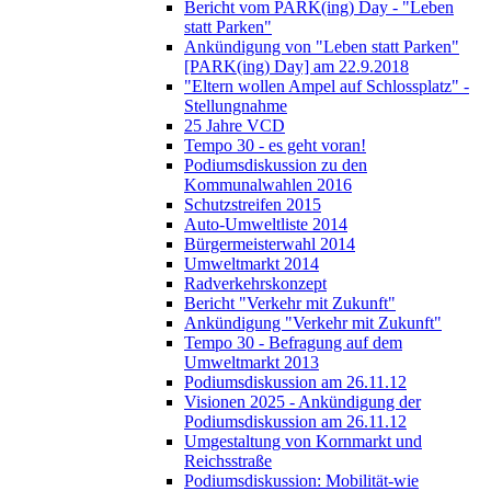
Bericht vom PARK(ing) Day - "Leben
statt Parken"
Ankündigung von "Leben statt Parken"
[PARK(ing) Day] am 22.9.2018
"Eltern wollen Ampel auf Schlossplatz" -
Stellungnahme
25 Jahre VCD
Tempo 30 - es geht voran!
Podiumsdiskussion zu den
Kommunalwahlen 2016
Schutzstreifen 2015
Auto-Umweltliste 2014
Bürgermeisterwahl 2014
Umweltmarkt 2014
Radverkehrskonzept
Bericht "Verkehr mit Zukunft"
Ankündigung "Verkehr mit Zukunft"
Tempo 30 - Befragung auf dem
Umweltmarkt 2013
Podiumsdiskussion am 26.11.12
Visionen 2025 - Ankündigung der
Podiumsdiskussion am 26.11.12
Umgestaltung von Kornmarkt und
Reichsstraße
Podiumsdiskussion: Mobilität-wie