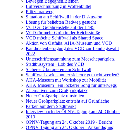
Bewegen.Begegnen.Bleiben
Luftverschmutzung in Wolfenbüttel
Pfützenradweg
Situation am Schiffwall in der Diskussion
Lösung für beliebten Radweg gesucht
VCD zu Gefahrenstelle auf der L495
VCD für mehr Grün in der Reichsstraße
VCD möchte Schiffwall als Shared Space
Aktion von Ostfalia, AHA-Museum und VCD
Kandidatenbefragung des VCD zur Landtagswahl
2022
Unterschriftensammlung zum Meescheparkplatz
Stadtbussystem - Lob des VCD
Sicheres Überqueren am Schiffwall
Schiffwall - wie kann er sicherer gemacht werden?
AHA-Museum mit Workshop zur Mobilität
AHA-Museum - ein lockerer Song für unterwegs
Alternativen zum Großparkplatz?
Neuer Großparkplatz umstritten
Neuer Großparkplatz entsteht auf Grünfläche
Parken auf dem Stadtmarkt
Interview nach der ÖPNV-Tagung am 24. Oktober
2019
ÖPNV-Tagung am 24. Oktober 2019 - Bericht
ÖPNV-Tagung am 24. Oktober - Ankündigung