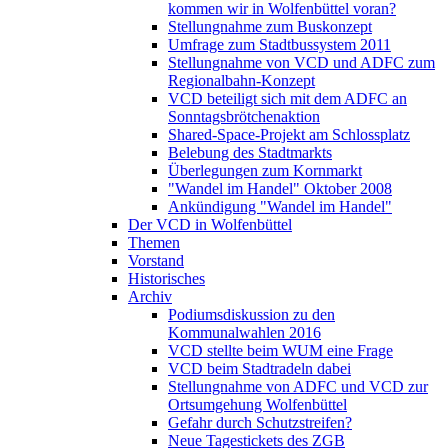
kommen wir in Wolfenbüttel voran?
Stellungnahme zum Buskonzept
Umfrage zum Stadtbussystem 2011
Stellungnahme von VCD und ADFC zum
Regionalbahn-Konzept
VCD beteiligt sich mit dem ADFC an
Sonntagsbrötchenaktion
Shared-Space-Projekt am Schlossplatz
Belebung des Stadtmarkts
Überlegungen zum Kornmarkt
"Wandel im Handel" Oktober 2008
Ankündigung "Wandel im Handel"
Der VCD in Wolfenbüttel
Themen
Vorstand
Historisches
Archiv
Podiumsdiskussion zu den
Kommunalwahlen 2016
VCD stellte beim WUM eine Frage
VCD beim Stadtradeln dabei
Stellungnahme von ADFC und VCD zur
Ortsumgehung Wolfenbüttel
Gefahr durch Schutzstreifen?
Neue Tagestickets des ZGB