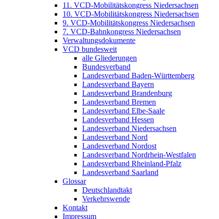
11. VCD-Mobilitätskongress Niedersachsen
10. VCD-Mobilitätskongress Niedersachsen
9. VCD-Mobilitätskongress Niedersachsen
7. VCD-Bahnkongress Niedersachsen
Verwaltungsdokumente
VCD bundesweit
alle Gliederungen
Bundesverband
Landesverband Baden-Württemberg
Landesverband Bayern
Landesverband Brandenburg
Landesverband Bremen
Landesverband Elbe-Saale
Landesverband Hessen
Landesverband Niedersachsen
Landesverband Nord
Landesverband Nordost
Landesverband Nordrhein-Westfalen
Landesverband Rheinland-Pfalz
Landesverband Saarland
Glossar
Deutschlandtakt
Verkehrswende
Kontakt
Impressum