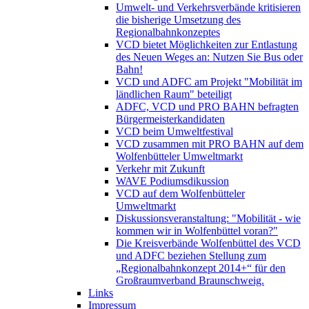
Umwelt- und Verkehrsverbände kritisieren
die bisherige Umsetzung des
Regionalbahnkonzeptes
VCD bietet Möglichkeiten zur Entlastung
des Neuen Weges an: Nutzen Sie Bus oder
Bahn!
VCD und ADFC am Projekt "Mobilität im
ländlichen Raum" beteiligt
ADFC, VCD und PRO BAHN befragten
Bürgermeisterkandidaten
VCD beim Umweltfestival
VCD zusammen mit PRO BAHN auf dem
Wolfenbütteler Umweltmarkt
Verkehr mit Zukunft
WAVE Podiumsdikussion
VCD auf dem Wolfenbütteler
Umweltmarkt
Diskussionsveranstaltung: "Mobilität - wie
kommen wir in Wolfenbüttel voran?"
Die Kreisverbände Wolfenbüttel des VCD
und ADFC beziehen Stellung zum
„Regionalbahnkonzept 2014+“ für den
Großraumverband Braunschweig.
Links
Impressum