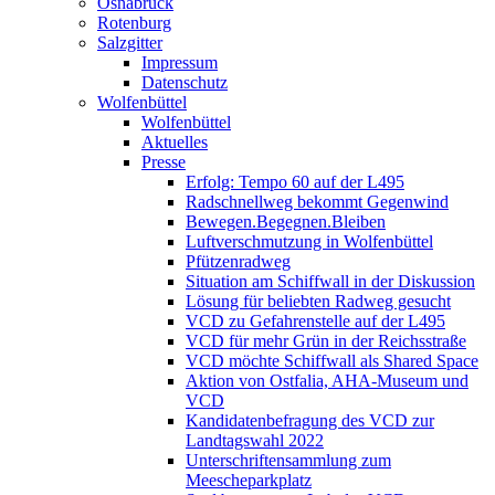
Osnabrück
Rotenburg
Salzgitter
Impressum
Datenschutz
Wolfenbüttel
Wolfenbüttel
Aktuelles
Presse
Erfolg: Tempo 60 auf der L495
Radschnellweg bekommt Gegenwind
Bewegen.Begegnen.Bleiben
Luftverschmutzung in Wolfenbüttel
Pfützenradweg
Situation am Schiffwall in der Diskussion
Lösung für beliebten Radweg gesucht
VCD zu Gefahrenstelle auf der L495
VCD für mehr Grün in der Reichsstraße
VCD möchte Schiffwall als Shared Space
Aktion von Ostfalia, AHA-Museum und
VCD
Kandidatenbefragung des VCD zur
Landtagswahl 2022
Unterschriftensammlung zum
Meescheparkplatz