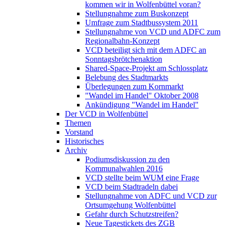
kommen wir in Wolfenbüttel voran?
Stellungnahme zum Buskonzept
Umfrage zum Stadtbussystem 2011
Stellungnahme von VCD und ADFC zum
Regionalbahn-Konzept
VCD beteiligt sich mit dem ADFC an
Sonntagsbrötchenaktion
Shared-Space-Projekt am Schlossplatz
Belebung des Stadtmarkts
Überlegungen zum Kornmarkt
"Wandel im Handel" Oktober 2008
Ankündigung "Wandel im Handel"
Der VCD in Wolfenbüttel
Themen
Vorstand
Historisches
Archiv
Podiumsdiskussion zu den
Kommunalwahlen 2016
VCD stellte beim WUM eine Frage
VCD beim Stadtradeln dabei
Stellungnahme von ADFC und VCD zur
Ortsumgehung Wolfenbüttel
Gefahr durch Schutzstreifen?
Neue Tagestickets des ZGB