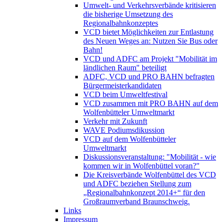
Umwelt- und Verkehrsverbände kritisieren
die bisherige Umsetzung des
Regionalbahnkonzeptes
VCD bietet Möglichkeiten zur Entlastung
des Neuen Weges an: Nutzen Sie Bus oder
Bahn!
VCD und ADFC am Projekt "Mobilität im
ländlichen Raum" beteiligt
ADFC, VCD und PRO BAHN befragten
Bürgermeisterkandidaten
VCD beim Umweltfestival
VCD zusammen mit PRO BAHN auf dem
Wolfenbütteler Umweltmarkt
Verkehr mit Zukunft
WAVE Podiumsdikussion
VCD auf dem Wolfenbütteler
Umweltmarkt
Diskussionsveranstaltung: "Mobilität - wie
kommen wir in Wolfenbüttel voran?"
Die Kreisverbände Wolfenbüttel des VCD
und ADFC beziehen Stellung zum
„Regionalbahnkonzept 2014+“ für den
Großraumverband Braunschweig.
Links
Impressum