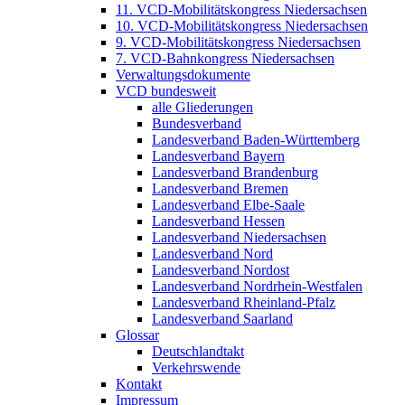
11. VCD-Mobilitätskongress Niedersachsen
10. VCD-Mobilitätskongress Niedersachsen
9. VCD-Mobilitätskongress Niedersachsen
7. VCD-Bahnkongress Niedersachsen
Verwaltungsdokumente
VCD bundesweit
alle Gliederungen
Bundesverband
Landesverband Baden-Württemberg
Landesverband Bayern
Landesverband Brandenburg
Landesverband Bremen
Landesverband Elbe-Saale
Landesverband Hessen
Landesverband Niedersachsen
Landesverband Nord
Landesverband Nordost
Landesverband Nordrhein-Westfalen
Landesverband Rheinland-Pfalz
Landesverband Saarland
Glossar
Deutschlandtakt
Verkehrswende
Kontakt
Impressum