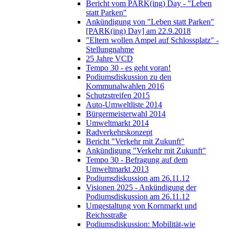
Bericht vom PARK(ing) Day - "Leben
statt Parken"
Ankündigung von "Leben statt Parken"
[PARK(ing) Day] am 22.9.2018
"Eltern wollen Ampel auf Schlossplatz" -
Stellungnahme
25 Jahre VCD
Tempo 30 - es geht voran!
Podiumsdiskussion zu den
Kommunalwahlen 2016
Schutzstreifen 2015
Auto-Umweltliste 2014
Bürgermeisterwahl 2014
Umweltmarkt 2014
Radverkehrskonzept
Bericht "Verkehr mit Zukunft"
Ankündigung "Verkehr mit Zukunft"
Tempo 30 - Befragung auf dem
Umweltmarkt 2013
Podiumsdiskussion am 26.11.12
Visionen 2025 - Ankündigung der
Podiumsdiskussion am 26.11.12
Umgestaltung von Kornmarkt und
Reichsstraße
Podiumsdiskussion: Mobilität-wie