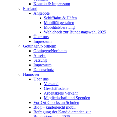
Kontakt & Impressum
Emsland
Angebote
Schifffahrt & Häfen
Mobilität gestalten
Mobilitätsberatung
Wahlcheck zur Bundestagswahl 2025
Über uns
Impressum
Göttingen/Northeim
Göttingen/Northeim
Anreise
Satzung
Impressum
Datenschutz
Hannover
Über uns
Vorstand
Geschäftsstelle
Arbeitskreis Verkehr
Mitgliedschaft und Spenden
Vor-Ort-Checks an Schulen
Blog – kinderleicht mobil
Befragung der Kandidierenden zur
Bundestagswahl 2025