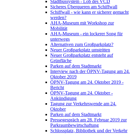
Stadtbussystem - Lob des VCD
Sicheres Überqueren am Schiffwall
Schiffwall - wie kann er sicherer gemacht
werden?
AHA-Museum mit Workshop zur
Mobilität
AHA-Museum - ein lockerer Song für
unterwegs
Alternativen zum Großparkplatz?
Neuer Großparkplatz umstritten
Neuer Großparkplatz entsteht auf
Grünfläche
Parken auf dem Stadtmarkt
Interview nach der ÖPNV-Tagung am 24.
Oktober 2019
ÖPNV-Tagung am 24. Oktober 2019 -
Bericht
ÖPNV-Tagung am 24. Oktober -
Ankündigung
Tagung zur Verkehrswende am 24.
Oktober
Parken auf dem Stadtmarkt
Pressegespräch am 28. Februar 2019 zur
Parkraumbewirtschaftung
Schlossplatz, Bibliothek und der Verkehr