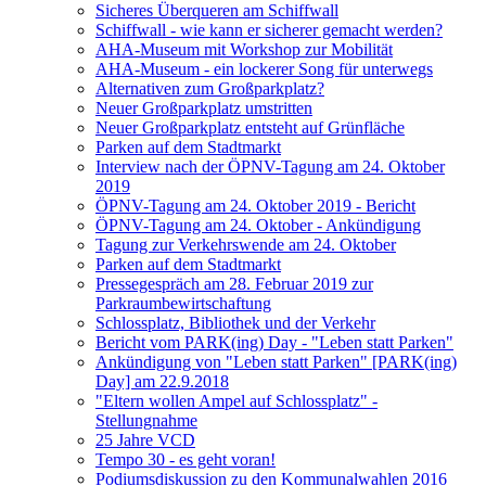
Sicheres Überqueren am Schiffwall
Schiffwall - wie kann er sicherer gemacht werden?
AHA-Museum mit Workshop zur Mobilität
AHA-Museum - ein lockerer Song für unterwegs
Alternativen zum Großparkplatz?
Neuer Großparkplatz umstritten
Neuer Großparkplatz entsteht auf Grünfläche
Parken auf dem Stadtmarkt
Interview nach der ÖPNV-Tagung am 24. Oktober
2019
ÖPNV-Tagung am 24. Oktober 2019 - Bericht
ÖPNV-Tagung am 24. Oktober - Ankündigung
Tagung zur Verkehrswende am 24. Oktober
Parken auf dem Stadtmarkt
Pressegespräch am 28. Februar 2019 zur
Parkraumbewirtschaftung
Schlossplatz, Bibliothek und der Verkehr
Bericht vom PARK(ing) Day - "Leben statt Parken"
Ankündigung von "Leben statt Parken" [PARK(ing)
Day] am 22.9.2018
"Eltern wollen Ampel auf Schlossplatz" -
Stellungnahme
25 Jahre VCD
Tempo 30 - es geht voran!
Podiumsdiskussion zu den Kommunalwahlen 2016