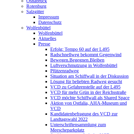
Osnabrück
Rotenburg
Salzgitter
Impressum
Datenschutz
Wolfenbüttel
Wolfenbüttel
Aktuelles
Presse
Erfolg: Tempo 60 auf der L495
Radschnellweg bekommt Gegenwind
Bewegen.Begegnen.Bleiben
Luftverschmutzung in Wolfenbüttel
Pfützenradweg
Situation am Schiffwall in der Diskussion
Lösung für beliebten Radweg gesucht
VCD zu Gefahrenstelle auf der L495
VCD für mehr Grün in der Reichsstraße
VCD möchte Schiffwall als Shared Space
Aktion von Ostfalia, AHA-Museum und
VCD
Kandidatenbefragung des VCD zur
Landtagswahl 2022
Unterschriftensammlung zum
Meescheparkplatz