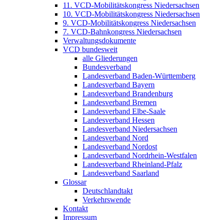
11. VCD-Mobilitätskongress Niedersachsen
10. VCD-Mobilitätskongress Niedersachsen
9. VCD-Mobilitätskongress Niedersachsen
7. VCD-Bahnkongress Niedersachsen
Verwaltungsdokumente
VCD bundesweit
alle Gliederungen
Bundesverband
Landesverband Baden-Württemberg
Landesverband Bayern
Landesverband Brandenburg
Landesverband Bremen
Landesverband Elbe-Saale
Landesverband Hessen
Landesverband Niedersachsen
Landesverband Nord
Landesverband Nordost
Landesverband Nordrhein-Westfalen
Landesverband Rheinland-Pfalz
Landesverband Saarland
Glossar
Deutschlandtakt
Verkehrswende
Kontakt
Impressum