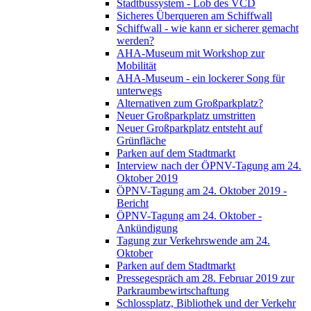
Stadtbussystem - Lob des VCD
Sicheres Überqueren am Schiffwall
Schiffwall - wie kann er sicherer gemacht
werden?
AHA-Museum mit Workshop zur
Mobilität
AHA-Museum - ein lockerer Song für
unterwegs
Alternativen zum Großparkplatz?
Neuer Großparkplatz umstritten
Neuer Großparkplatz entsteht auf
Grünfläche
Parken auf dem Stadtmarkt
Interview nach der ÖPNV-Tagung am 24.
Oktober 2019
ÖPNV-Tagung am 24. Oktober 2019 -
Bericht
ÖPNV-Tagung am 24. Oktober -
Ankündigung
Tagung zur Verkehrswende am 24.
Oktober
Parken auf dem Stadtmarkt
Pressegespräch am 28. Februar 2019 zur
Parkraumbewirtschaftung
Schlossplatz, Bibliothek und der Verkehr