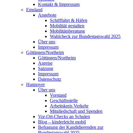
Kontakt & Impressum
Emsland
Angebote
Schifffahrt & Häfen
Mobilität gestalten
Mobilitätsberatung
Wahlcheck zur Bundestagswahl 2025
Über uns
Impressum
Göttingen/Northeim
Göttingen/Northeim
Anreise
Satzung
Impressum
Datenschutz
Hannover
Über uns
Vorstand
Geschäftsstelle
Arbeitskreis Verkehr
Mitgliedschaft und Spenden
Vor-Ort-Checks an Schulen
Blog – kinderleicht mobil
Befragung der Kandidierenden zur
Bundestagswahl 2025