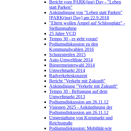
Bericht vom PARK(ing) Day - "Leben
statt Parken"
Ankündigung von "Leben statt Parken"
[PARK(ing) Day] am 22.9.2018
"Eltern wollen Ampel auf Schlossplatz" -
Stellungnahme
25 Jahre VCD
Tempo 30 - es geht voran!
Podiumsdiskussion zu den
Kommunalwahlen 2016
Schutzstreifen 2015
Auto-Umweltliste 2014
Bürgermeisterwahl 2014
Umweltmarkt 2014
Radverkehrskonzept
Bericht "Verkehr mit Zukunft"
Ankündigung "Verkehr mit Zukunft"
Tempo 30 - Befragung auf dem
Umweltmarkt 2013
Podiumsdiskussion am 26.11.12
Visionen 2025 - Ankündigung der
Podiumsdiskussion am 26.11.12
Umgestaltung von Kornmarkt und
Reichsstraße
Podiumsdiskussion: Mobilität-wie