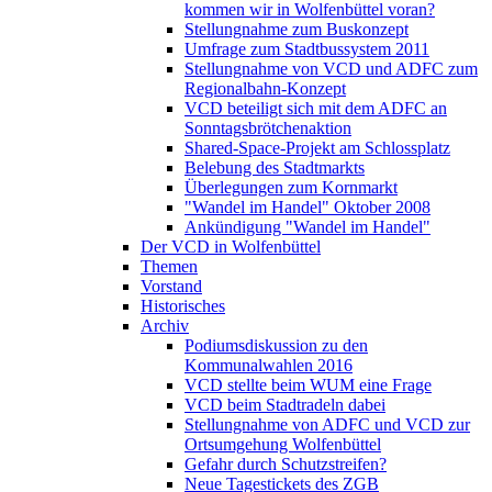
kommen wir in Wolfenbüttel voran?
Stellungnahme zum Buskonzept
Umfrage zum Stadtbussystem 2011
Stellungnahme von VCD und ADFC zum
Regionalbahn-Konzept
VCD beteiligt sich mit dem ADFC an
Sonntagsbrötchenaktion
Shared-Space-Projekt am Schlossplatz
Belebung des Stadtmarkts
Überlegungen zum Kornmarkt
"Wandel im Handel" Oktober 2008
Ankündigung "Wandel im Handel"
Der VCD in Wolfenbüttel
Themen
Vorstand
Historisches
Archiv
Podiumsdiskussion zu den
Kommunalwahlen 2016
VCD stellte beim WUM eine Frage
VCD beim Stadtradeln dabei
Stellungnahme von ADFC und VCD zur
Ortsumgehung Wolfenbüttel
Gefahr durch Schutzstreifen?
Neue Tagestickets des ZGB