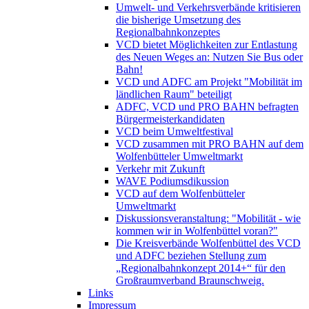
Umwelt- und Verkehrsverbände kritisieren
die bisherige Umsetzung des
Regionalbahnkonzeptes
VCD bietet Möglichkeiten zur Entlastung
des Neuen Weges an: Nutzen Sie Bus oder
Bahn!
VCD und ADFC am Projekt "Mobilität im
ländlichen Raum" beteiligt
ADFC, VCD und PRO BAHN befragten
Bürgermeisterkandidaten
VCD beim Umweltfestival
VCD zusammen mit PRO BAHN auf dem
Wolfenbütteler Umweltmarkt
Verkehr mit Zukunft
WAVE Podiumsdikussion
VCD auf dem Wolfenbütteler
Umweltmarkt
Diskussionsveranstaltung: "Mobilität - wie
kommen wir in Wolfenbüttel voran?"
Die Kreisverbände Wolfenbüttel des VCD
und ADFC beziehen Stellung zum
„Regionalbahnkonzept 2014+“ für den
Großraumverband Braunschweig.
Links
Impressum