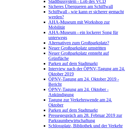
Stadtbussystem - Lob des VCD
Sicheres Überqueren am Schiffwall
Schiffwall - wie kann er sicherer gemacht
werden?
AHA-Museum mit Workshop zur
Mobilität
AHA-Museum - ein lockerer Song für
unterwegs
Alternativen zum Großparkplatz?
Neuer Großparkplatz umstritten
Neuer Großparkplatz entsteht auf
Grünfläche
Parken auf dem Stadtmarkt
Interview nach der ÖPNV-Tagung am 24.
Oktober 2019
ÖPNV-Tagung am 24. Oktober 2019 -
Bericht
ÖPNV-Tagung am 24. Oktober -
Ankündigung
Tagung zur Verkehrswende am 24.
Oktober
Parken auf dem Stadtmarkt
Pressegespräch am 28. Februar 2019 zur
Parkraumbewirtschaftung
Schlossplatz, Bibliothek und der Verkehr