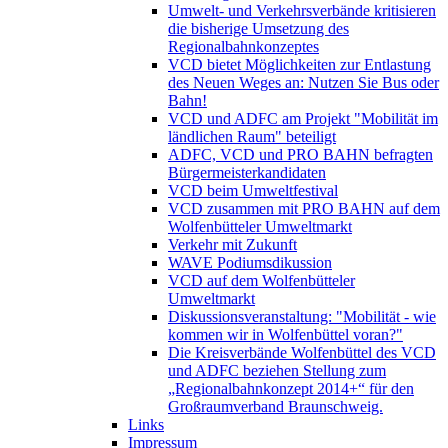
Umwelt- und Verkehrsverbände kritisieren
die bisherige Umsetzung des
Regionalbahnkonzeptes
VCD bietet Möglichkeiten zur Entlastung
des Neuen Weges an: Nutzen Sie Bus oder
Bahn!
VCD und ADFC am Projekt "Mobilität im
ländlichen Raum" beteiligt
ADFC, VCD und PRO BAHN befragten
Bürgermeisterkandidaten
VCD beim Umweltfestival
VCD zusammen mit PRO BAHN auf dem
Wolfenbütteler Umweltmarkt
Verkehr mit Zukunft
WAVE Podiumsdikussion
VCD auf dem Wolfenbütteler
Umweltmarkt
Diskussionsveranstaltung: "Mobilität - wie
kommen wir in Wolfenbüttel voran?"
Die Kreisverbände Wolfenbüttel des VCD
und ADFC beziehen Stellung zum
„Regionalbahnkonzept 2014+“ für den
Großraumverband Braunschweig.
Links
Impressum