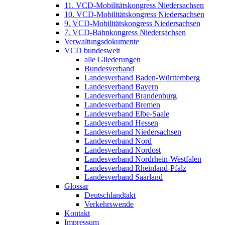
11. VCD-Mobilitätskongress Niedersachsen
10. VCD-Mobilitätskongress Niedersachsen
9. VCD-Mobilitätskongress Niedersachsen
7. VCD-Bahnkongress Niedersachsen
Verwaltungsdokumente
VCD bundesweit
alle Gliederungen
Bundesverband
Landesverband Baden-Württemberg
Landesverband Bayern
Landesverband Brandenburg
Landesverband Bremen
Landesverband Elbe-Saale
Landesverband Hessen
Landesverband Niedersachsen
Landesverband Nord
Landesverband Nordost
Landesverband Nordrhein-Westfalen
Landesverband Rheinland-Pfalz
Landesverband Saarland
Glossar
Deutschlandtakt
Verkehrswende
Kontakt
Impressum