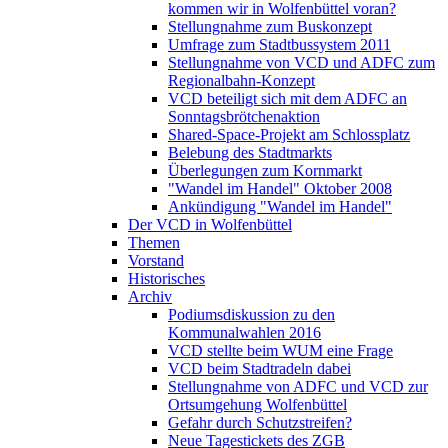
kommen wir in Wolfenbüttel voran?
Stellungnahme zum Buskonzept
Umfrage zum Stadtbussystem 2011
Stellungnahme von VCD und ADFC zum
Regionalbahn-Konzept
VCD beteiligt sich mit dem ADFC an
Sonntagsbrötchenaktion
Shared-Space-Projekt am Schlossplatz
Belebung des Stadtmarkts
Überlegungen zum Kornmarkt
"Wandel im Handel" Oktober 2008
Ankündigung "Wandel im Handel"
Der VCD in Wolfenbüttel
Themen
Vorstand
Historisches
Archiv
Podiumsdiskussion zu den
Kommunalwahlen 2016
VCD stellte beim WUM eine Frage
VCD beim Stadtradeln dabei
Stellungnahme von ADFC und VCD zur
Ortsumgehung Wolfenbüttel
Gefahr durch Schutzstreifen?
Neue Tagestickets des ZGB