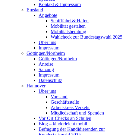
Kontakt & Impressum
Emsland
Angebote
Schifffahrt & Häfen
Mobilität gestalten
Mobilitätsberatung
Wahlcheck zur Bundestagswahl 2025
Über uns
Impressum
Göttingen/Northeim
Göttingen/Northeim
Anreise
Satzung
Impressum
Datenschutz
Hannover
Über uns
Vorstand
Geschäftsstelle
Arbeitskreis Verkehr
Mitgliedschaft und Spenden
Vor-Ort-Checks an Schulen
Blog – kinderleicht mobil
Befragung der Kandidierenden zur
Bundestagswahl 2025