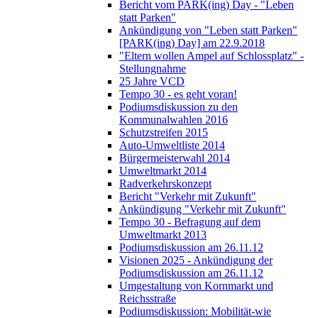
Bericht vom PARK(ing) Day - "Leben
statt Parken"
Ankündigung von "Leben statt Parken"
[PARK(ing) Day] am 22.9.2018
"Eltern wollen Ampel auf Schlossplatz" -
Stellungnahme
25 Jahre VCD
Tempo 30 - es geht voran!
Podiumsdiskussion zu den
Kommunalwahlen 2016
Schutzstreifen 2015
Auto-Umweltliste 2014
Bürgermeisterwahl 2014
Umweltmarkt 2014
Radverkehrskonzept
Bericht "Verkehr mit Zukunft"
Ankündigung "Verkehr mit Zukunft"
Tempo 30 - Befragung auf dem
Umweltmarkt 2013
Podiumsdiskussion am 26.11.12
Visionen 2025 - Ankündigung der
Podiumsdiskussion am 26.11.12
Umgestaltung von Kornmarkt und
Reichsstraße
Podiumsdiskussion: Mobilität-wie