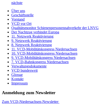
nächste
Über uns
Geschäftsstelle
Vorstand
VCD vor Ort
Qualitätsmonitor Schienenpersonennahverkehr der LNVG
Der Nachtzug verbindet Europa
11. Netzwerk Reaktivierung
9. Netzwerk Reaktivierung
8. Netzwerk Reaktivierung
11. VCD-Mobilitätskongress Niedersachsen
10. VCD-Mobilitätskongress Niedersachsen
9. VCD-Mobilitätskongress Niedersachsen
7. VCD-Bahnkongress Niedersachsen
Verwaltungsdokumente
VCD bundesweit
Glossar
Kontakt
Impressum
Anmeldung zum Newsletter
Zum VCD-Niedersachsen-Newsletter