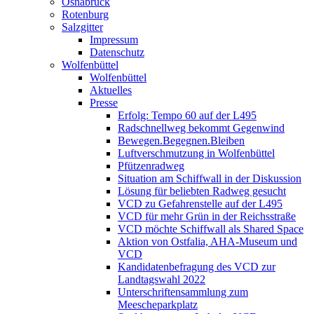
Osnabrück
Rotenburg
Salzgitter
Impressum
Datenschutz
Wolfenbüttel
Wolfenbüttel
Aktuelles
Presse
Erfolg: Tempo 60 auf der L495
Radschnellweg bekommt Gegenwind
Bewegen.Begegnen.Bleiben
Luftverschmutzung in Wolfenbüttel
Pfützenradweg
Situation am Schiffwall in der Diskussion
Lösung für beliebten Radweg gesucht
VCD zu Gefahrenstelle auf der L495
VCD für mehr Grün in der Reichsstraße
VCD möchte Schiffwall als Shared Space
Aktion von Ostfalia, AHA-Museum und
VCD
Kandidatenbefragung des VCD zur
Landtagswahl 2022
Unterschriftensammlung zum
Meescheparkplatz