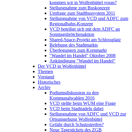
kommen wir in Wolfenbüttel voran?
Stellungnahme zum Buskonzept
Umfrage zum Stadtbussystem 2011
Stellungnahme von VCD und ADFC zum
Regionalbahn-Konzept
VCD beteiligt sich mit dem ADFC an
Sonntagsbrötchenaktion
Shared-Space-Projekt am Schlossplatz
Belebung des Stadtmarkts
Überlegungen zum Kornmarkt
"Wandel im Handel" Oktober 2008
Ankündigung "Wandel im Handel"
Der VCD in Wolfenbüttel
Themen
Vorstand
Historisches
Archiv
Podiumsdiskussion zu den
Kommunalwahlen 2016
VCD stellte beim WUM eine Frage
VCD beim Stadtradeln dabei
Stellungnahme von ADFC und VCD zur
Ortsumgehung Wolfenbüttel
Gefahr durch Schutzstreifen?
Neue Tagestickets des ZGB