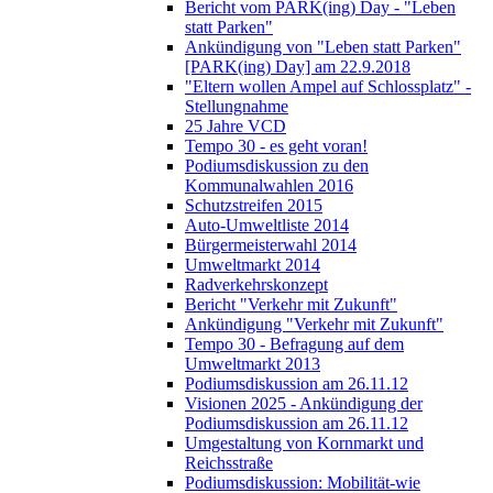
Bericht vom PARK(ing) Day - "Leben
statt Parken"
Ankündigung von "Leben statt Parken"
[PARK(ing) Day] am 22.9.2018
"Eltern wollen Ampel auf Schlossplatz" -
Stellungnahme
25 Jahre VCD
Tempo 30 - es geht voran!
Podiumsdiskussion zu den
Kommunalwahlen 2016
Schutzstreifen 2015
Auto-Umweltliste 2014
Bürgermeisterwahl 2014
Umweltmarkt 2014
Radverkehrskonzept
Bericht "Verkehr mit Zukunft"
Ankündigung "Verkehr mit Zukunft"
Tempo 30 - Befragung auf dem
Umweltmarkt 2013
Podiumsdiskussion am 26.11.12
Visionen 2025 - Ankündigung der
Podiumsdiskussion am 26.11.12
Umgestaltung von Kornmarkt und
Reichsstraße
Podiumsdiskussion: Mobilität-wie