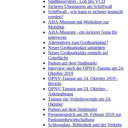
Stadtbussystem - Lob des VCD
Sicheres Überqueren am Schiffwall
Schiffwall - wie kann er sicherer gemacht
werden?
AHA-Museum mit Workshop zur
Mobilität
AHA-Museum - ein lockerer Song für
unterwegs
Alternativen zum Großparkplatz?
Neuer Großparkplatz umstritten
Neuer Großparkplatz entsteht auf
Grünfläche
Parken auf dem Stadtmarkt
Interview nach der ÖPNV-Tagung am 24.
Oktober 2019
ÖPNV-Tagung am 24. Oktober 2019 -
Bericht
ÖPNV-Tagung am 24. Oktober -
Ankündigung
Tagung zur Verkehrswende am 24.
Oktober
Parken auf dem Stadtmarkt
Pressegespräch am 28. Februar 2019 zur
Parkraumbewirtschaftung
Schlossplatz, Bibliothek und der Verkehr