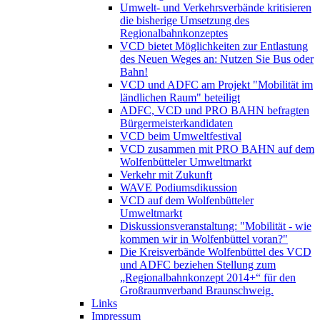
Umwelt- und Verkehrsverbände kritisieren
die bisherige Umsetzung des
Regionalbahnkonzeptes
VCD bietet Möglichkeiten zur Entlastung
des Neuen Weges an: Nutzen Sie Bus oder
Bahn!
VCD und ADFC am Projekt "Mobilität im
ländlichen Raum" beteiligt
ADFC, VCD und PRO BAHN befragten
Bürgermeisterkandidaten
VCD beim Umweltfestival
VCD zusammen mit PRO BAHN auf dem
Wolfenbütteler Umweltmarkt
Verkehr mit Zukunft
WAVE Podiumsdikussion
VCD auf dem Wolfenbütteler
Umweltmarkt
Diskussionsveranstaltung: "Mobilität - wie
kommen wir in Wolfenbüttel voran?"
Die Kreisverbände Wolfenbüttel des VCD
und ADFC beziehen Stellung zum
„Regionalbahnkonzept 2014+“ für den
Großraumverband Braunschweig.
Links
Impressum