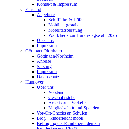
Kontakt & Impressum
Emsland
Angebote
Schifffahrt & Häfen
Mobilität gestalten
Mobilitätsberatung
Wahlcheck zur Bundestagswahl 2025
Über uns
Impressum
Göttingen/Northeim
Göttingen/Northeim
Anreise
Satzung
Impressum
Datenschutz
Hannover
Über uns
Vorstand
Geschäftsstelle
Arbeitskreis Verkehr
Mitgliedschaft und Spenden
Vor-Ort-Checks an Schulen
Blog – kinderleicht mobil
Befragung der Kandidierenden zur
Bundestagswahl 2025