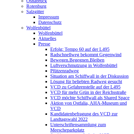
Osnabrück
Rotenburg
Salzgitter
Impressum
Datenschutz
Wolfenbüttel
Wolfenbüttel
Aktuelles
Presse
Erfolg: Tempo 60 auf der L495
Radschnellweg bekommt Gegenwind
Bewegen.Begegnen.Bleiben
Luftverschmutzung in Wolfenbüttel
Pfützenradweg
Situation am Schiffwall in der Diskussion
Lösung für beliebten Radweg gesucht
VCD zu Gefahrenstelle auf der L495
VCD für mehr Grün in der Reichsstraße
VCD möchte Schiffwall als Shared Space
Aktion von Ostfalia, AHA-Museum und
VCD
Kandidatenbefragung des VCD zur
Landtagswahl 2022
Unterschriftensammlung zum
Meescheparkplatz