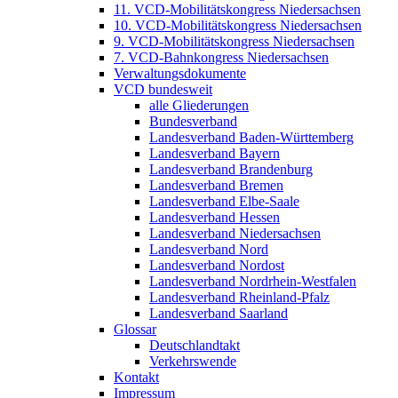
11. VCD-Mobilitätskongress Niedersachsen
10. VCD-Mobilitätskongress Niedersachsen
9. VCD-Mobilitätskongress Niedersachsen
7. VCD-Bahnkongress Niedersachsen
Verwaltungsdokumente
VCD bundesweit
alle Gliederungen
Bundesverband
Landesverband Baden-Württemberg
Landesverband Bayern
Landesverband Brandenburg
Landesverband Bremen
Landesverband Elbe-Saale
Landesverband Hessen
Landesverband Niedersachsen
Landesverband Nord
Landesverband Nordost
Landesverband Nordrhein-Westfalen
Landesverband Rheinland-Pfalz
Landesverband Saarland
Glossar
Deutschlandtakt
Verkehrswende
Kontakt
Impressum