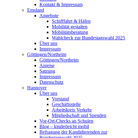
Kontakt & Impressum
Emsland
Angebote
Schifffahrt & Häfen
Mobilität gestalten
Mobilitätsberatung
Wahlcheck zur Bundestagswahl 2025
Über uns
Impressum
Göttingen/Northeim
Göttingen/Northeim
Anreise
Satzung
Impressum
Datenschutz
Hannover
Über uns
Vorstand
Geschäftsstelle
Arbeitskreis Verkehr
Mitgliedschaft und Spenden
Vor-Ort-Checks an Schulen
Blog – kinderleicht mobil
Befragung der Kandidierenden zur
Bundestagswahl 2025