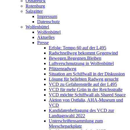
Osnabrück
Rotenburg
Salzgitter
Impressum
Datenschutz
Wolfenbüttel
Wolfenbüttel
Aktuelles
Presse
Erfolg: Tempo 60 auf der L495
Radschnellweg bekommt Gegenwind
Bewegen.Begegnen.Bleiben
Luftverschmutzung in Wolfenbüttel
Pfützenradweg
Situation am Schiffwall in der Diskussion
Lösung für beliebten Radweg gesucht
VCD zu Gefahrenstelle auf der L495
VCD für mehr Grün in der Reichsstraße
VCD möchte Schiffwall als Shared Space
Aktion von Ostfalia, AHA-Museum und
VCD
Kandidatenbefragung des VCD zur
Landtagswahl 2022
Unterschriftensammlung zum
Meescheparkplatz