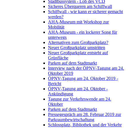
Stadtbussystem - Lob des VCD
Sicheres Überqueren am Schiffwall
Schiffwall - wie kann er sicherer gemacht
werden?
AHA-Museum mit Workshop zur
Mobilität
AHA-Museum - ein lockerer Song für
unterwegs
Alternativen zum Großparkplatz?
Neuer Großparkplatz umstritten
Neuer Großparkplatz entsteht auf
Grünfläche
Parken auf dem Stadtmarkt
Interview nach der ÖPNV-Tagung am 24.
Oktober 2019
ÖPNV-Tagung am 24. Oktober 2019 -
Bericht
ÖPNV-Tagung am 24. Oktober -
Ankündigung
Tagung zur Verkehrswende am 24.
Oktober
Parken auf dem Stadtmarkt
Pressegespräch am 28. Februar 2019 zur
Parkraumbewirtschaftung
Schlossplatz, Bibliothek und der Verkehr