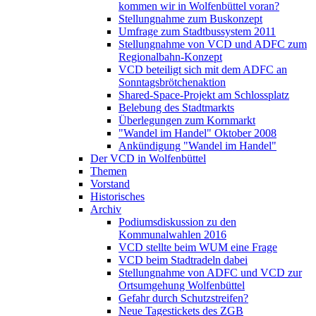
kommen wir in Wolfenbüttel voran?
Stellungnahme zum Buskonzept
Umfrage zum Stadtbussystem 2011
Stellungnahme von VCD und ADFC zum
Regionalbahn-Konzept
VCD beteiligt sich mit dem ADFC an
Sonntagsbrötchenaktion
Shared-Space-Projekt am Schlossplatz
Belebung des Stadtmarkts
Überlegungen zum Kornmarkt
"Wandel im Handel" Oktober 2008
Ankündigung "Wandel im Handel"
Der VCD in Wolfenbüttel
Themen
Vorstand
Historisches
Archiv
Podiumsdiskussion zu den
Kommunalwahlen 2016
VCD stellte beim WUM eine Frage
VCD beim Stadtradeln dabei
Stellungnahme von ADFC und VCD zur
Ortsumgehung Wolfenbüttel
Gefahr durch Schutzstreifen?
Neue Tagestickets des ZGB