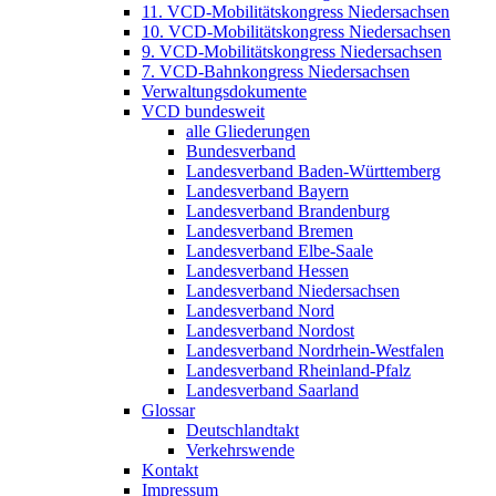
11. VCD-Mobilitätskongress Niedersachsen
10. VCD-Mobilitätskongress Niedersachsen
9. VCD-Mobilitätskongress Niedersachsen
7. VCD-Bahnkongress Niedersachsen
Verwaltungsdokumente
VCD bundesweit
alle Gliederungen
Bundesverband
Landesverband Baden-Württemberg
Landesverband Bayern
Landesverband Brandenburg
Landesverband Bremen
Landesverband Elbe-Saale
Landesverband Hessen
Landesverband Niedersachsen
Landesverband Nord
Landesverband Nordost
Landesverband Nordrhein-Westfalen
Landesverband Rheinland-Pfalz
Landesverband Saarland
Glossar
Deutschlandtakt
Verkehrswende
Kontakt
Impressum