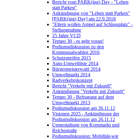
Bericht vom PARK(ing) Day - "Leben
statt Parken"
Ankündigung von "Leben statt Parken"
[PARK(ing) Day] am 22.9.2018
"Eltern wollen Ampel auf Schlossplatz" -
Stellungnahme
25 Jahre VCD
Tempo 30 - es geht voran!
Podiumsdiskussion zu den
Kommunalwahlen 2016
Schutzstreifen 2015
Auto-Umweltliste 2014
Bürgermeisterwahl 2014
Umweltmarkt 2014
Radverkehrskonzept
Bericht "Verkehr mit Zukunft"
Ankündigung "Verkehr mit Zukunft"
Tempo 30 - Befragung auf dem
Umweltmarkt 2013
Podiumsdiskussion am 26.11.12
Visionen 2025 - Ankündigung der
Podiumsdiskussion am 26.11.12
Umgestaltung von Kornmarkt und
Reichsstraße
Podiumsdiskussion: Mobilität-wie