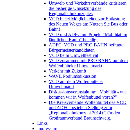
Umwelt- und Verkehrsverbände kritisieren
die bisherige Umsetzung des
Regionalbahnkonzeptes
VCD bietet Möglichkeiten zur Entlastung
des Neuen Weges an: Nutzen Sie Bus oder
Bahn!
VCD und ADFC am Projekt "Mobilität im
ländlichen Raum" beteiligt
ADFC, VCD und PRO BAHN befragten
Bürgermeisterkandidaten
VCD beim Umweltfestival
VCD zusammen mit PRO BAHN auf dem
Wolfenbütteler Umweltmarkt
Verkehr mit Zukunft
WAVE Podiumsdikussion
VCD auf dem Wolfenbütteler
Umweltmarkt
Diskussionsveranstaltung: "Mobilität - wie
kommen wir in Wolfenbüttel voran?"
Die Kreisverbände Wolfenbüttel des VCD
und ADFC beziehen Stellung zum
„Regionalbahnkonzept 2014+“ für den
Großraumverband Braunschweig.
Links
Impressum