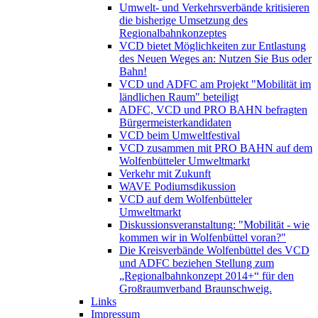
Umwelt- und Verkehrsverbände kritisieren
die bisherige Umsetzung des
Regionalbahnkonzeptes
VCD bietet Möglichkeiten zur Entlastung
des Neuen Weges an: Nutzen Sie Bus oder
Bahn!
VCD und ADFC am Projekt "Mobilität im
ländlichen Raum" beteiligt
ADFC, VCD und PRO BAHN befragten
Bürgermeisterkandidaten
VCD beim Umweltfestival
VCD zusammen mit PRO BAHN auf dem
Wolfenbütteler Umweltmarkt
Verkehr mit Zukunft
WAVE Podiumsdikussion
VCD auf dem Wolfenbütteler
Umweltmarkt
Diskussionsveranstaltung: "Mobilität - wie
kommen wir in Wolfenbüttel voran?"
Die Kreisverbände Wolfenbüttel des VCD
und ADFC beziehen Stellung zum
„Regionalbahnkonzept 2014+“ für den
Großraumverband Braunschweig.
Links
Impressum