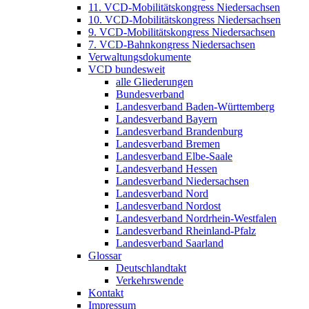
11. VCD-Mobilitätskongress Niedersachsen
10. VCD-Mobilitätskongress Niedersachsen
9. VCD-Mobilitätskongress Niedersachsen
7. VCD-Bahnkongress Niedersachsen
Verwaltungsdokumente
VCD bundesweit
alle Gliederungen
Bundesverband
Landesverband Baden-Württemberg
Landesverband Bayern
Landesverband Brandenburg
Landesverband Bremen
Landesverband Elbe-Saale
Landesverband Hessen
Landesverband Niedersachsen
Landesverband Nord
Landesverband Nordost
Landesverband Nordrhein-Westfalen
Landesverband Rheinland-Pfalz
Landesverband Saarland
Glossar
Deutschlandtakt
Verkehrswende
Kontakt
Impressum