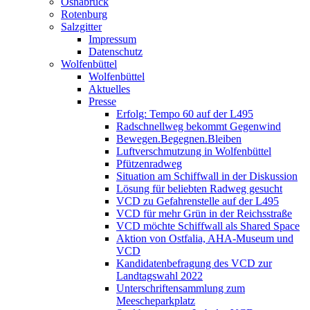
Osnabrück
Rotenburg
Salzgitter
Impressum
Datenschutz
Wolfenbüttel
Wolfenbüttel
Aktuelles
Presse
Erfolg: Tempo 60 auf der L495
Radschnellweg bekommt Gegenwind
Bewegen.Begegnen.Bleiben
Luftverschmutzung in Wolfenbüttel
Pfützenradweg
Situation am Schiffwall in der Diskussion
Lösung für beliebten Radweg gesucht
VCD zu Gefahrenstelle auf der L495
VCD für mehr Grün in der Reichsstraße
VCD möchte Schiffwall als Shared Space
Aktion von Ostfalia, AHA-Museum und
VCD
Kandidatenbefragung des VCD zur
Landtagswahl 2022
Unterschriftensammlung zum
Meescheparkplatz