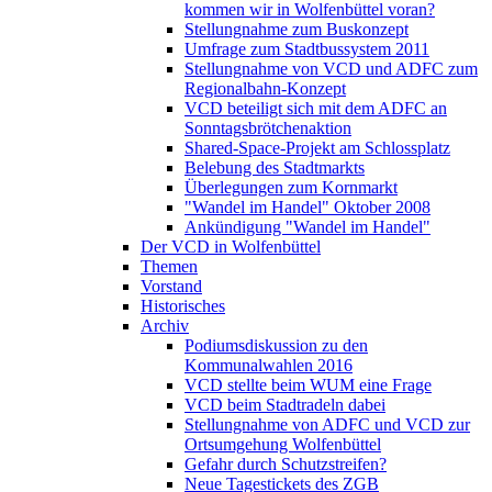
kommen wir in Wolfenbüttel voran?
Stellungnahme zum Buskonzept
Umfrage zum Stadtbussystem 2011
Stellungnahme von VCD und ADFC zum
Regionalbahn-Konzept
VCD beteiligt sich mit dem ADFC an
Sonntagsbrötchenaktion
Shared-Space-Projekt am Schlossplatz
Belebung des Stadtmarkts
Überlegungen zum Kornmarkt
"Wandel im Handel" Oktober 2008
Ankündigung "Wandel im Handel"
Der VCD in Wolfenbüttel
Themen
Vorstand
Historisches
Archiv
Podiumsdiskussion zu den
Kommunalwahlen 2016
VCD stellte beim WUM eine Frage
VCD beim Stadtradeln dabei
Stellungnahme von ADFC und VCD zur
Ortsumgehung Wolfenbüttel
Gefahr durch Schutzstreifen?
Neue Tagestickets des ZGB