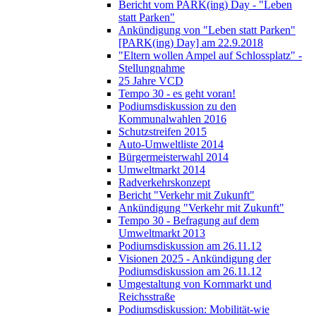
Bericht vom PARK(ing) Day - "Leben
statt Parken"
Ankündigung von "Leben statt Parken"
[PARK(ing) Day] am 22.9.2018
"Eltern wollen Ampel auf Schlossplatz" -
Stellungnahme
25 Jahre VCD
Tempo 30 - es geht voran!
Podiumsdiskussion zu den
Kommunalwahlen 2016
Schutzstreifen 2015
Auto-Umweltliste 2014
Bürgermeisterwahl 2014
Umweltmarkt 2014
Radverkehrskonzept
Bericht "Verkehr mit Zukunft"
Ankündigung "Verkehr mit Zukunft"
Tempo 30 - Befragung auf dem
Umweltmarkt 2013
Podiumsdiskussion am 26.11.12
Visionen 2025 - Ankündigung der
Podiumsdiskussion am 26.11.12
Umgestaltung von Kornmarkt und
Reichsstraße
Podiumsdiskussion: Mobilität-wie