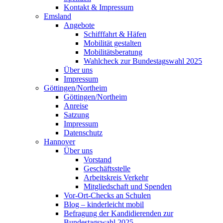
Kontakt & Impressum
Emsland
Angebote
Schifffahrt & Häfen
Mobilität gestalten
Mobilitätsberatung
Wahlcheck zur Bundestagswahl 2025
Über uns
Impressum
Göttingen/Northeim
Göttingen/Northeim
Anreise
Satzung
Impressum
Datenschutz
Hannover
Über uns
Vorstand
Geschäftsstelle
Arbeitskreis Verkehr
Mitgliedschaft und Spenden
Vor-Ort-Checks an Schulen
Blog – kinderleicht mobil
Befragung der Kandidierenden zur
Bundestagswahl 2025