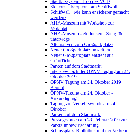
Stadtbussystem - Lob des VCD
Sicheres Überqueren am Schiffwall
Schiffwall - wie kann er sicherer gemacht
werden?
AHA-Museum mit Workshop zur
Mobilität
AHA-Museum - ein lockerer Song für
unterwegs
Alternativen zum Großparkplatz?
Neuer Großparkplatz umstritten
Neuer Großparkplatz entsteht auf
Grünfläche
Parken auf dem Stadtmarkt
Interview nach der ÖPNV-Tagung am 24.
Oktober 2019
ÖPNV-Tagung am 24. Oktober 2019 -
Bericht
ÖPNV-Tagung am 24. Oktober -
Ankündigung
Tagung zur Verkehrswende am 24.
Oktober
Parken auf dem Stadtmarkt
Pressegespräch am 28. Februar 2019 zur
Parkraumbewirtschaftung
Schlossplatz, Bibliothek und der Verkehr