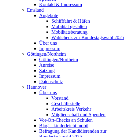
Kontakt & Impressum
Emsland
Angebote
Schifffahrt & Häfen
Mobilität gestalten
Mobilitätsberatung
Wahlcheck zur Bundestagswahl 2025
Über uns
Impressum
Göttingen/Northeim
Göttingen/Northeim
Anreise
Satzung
Impressum
Datenschutz
Hannover
Über uns
Vorstand
Geschäftsstelle
Arbeitskreis Verkehr
Mitgliedschaft und Spenden
Vor-Ort-Checks an Schulen
Blog – kinderleicht mobil
Befragung der Kandidierenden zur
Bundestagswahl 2025