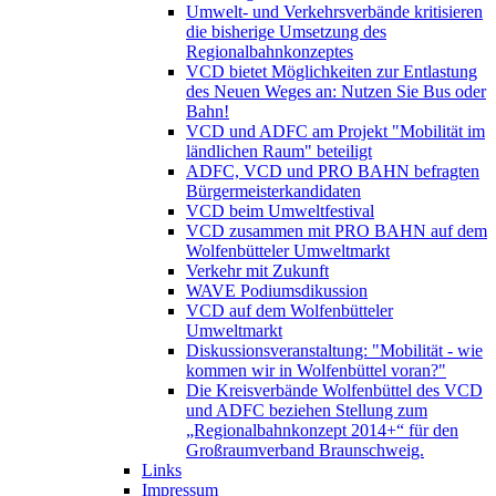
Umwelt- und Verkehrsverbände kritisieren
die bisherige Umsetzung des
Regionalbahnkonzeptes
VCD bietet Möglichkeiten zur Entlastung
des Neuen Weges an: Nutzen Sie Bus oder
Bahn!
VCD und ADFC am Projekt "Mobilität im
ländlichen Raum" beteiligt
ADFC, VCD und PRO BAHN befragten
Bürgermeisterkandidaten
VCD beim Umweltfestival
VCD zusammen mit PRO BAHN auf dem
Wolfenbütteler Umweltmarkt
Verkehr mit Zukunft
WAVE Podiumsdikussion
VCD auf dem Wolfenbütteler
Umweltmarkt
Diskussionsveranstaltung: "Mobilität - wie
kommen wir in Wolfenbüttel voran?"
Die Kreisverbände Wolfenbüttel des VCD
und ADFC beziehen Stellung zum
„Regionalbahnkonzept 2014+“ für den
Großraumverband Braunschweig.
Links
Impressum