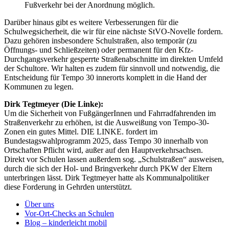
Fußverkehr bei der Anordnung möglich.
Darüber hinaus gibt es weitere Verbesserungen für die
Schulwegsicherheit, die wir für eine nächste StVO-Novelle fordern.
Dazu gehören insbesondere Schulstraßen, also temporär (zu
Öffnungs- und Schließzeiten) oder permanent für den Kfz-
Durchgangsverkehr gesperrte Straßenabschnitte im direkten Umfeld
der Schultore. Wir halten es zudem für sinnvoll und notwendig, die
Entscheidung für Tempo 30 innerorts komplett in die Hand der
Kommunen zu legen.
Dirk Tegtmeyer (Die Linke):
Um die Sicherheit von FußgängerInnen und Fahrradfahrenden im
Straßenverkehr zu erhöhen, ist die Ausweißung von Tempo-30-
Zonen ein gutes Mittel. DIE LINKE. fordert im
Bundestagswahlprogramm 2025, dass Tempo 30 innerhalb von
Ortschaften Pflicht wird, außer auf den Hauptverkehrsachsen.
Direkt vor Schulen lassen außerdem sog. „Schulstraßen“ ausweisen,
durch die sich der Hol- und Bringverkehr durch PKW der Eltern
unterbringen lässt. Dirk Tegtmeyer hatte als Kommunalpolitiker
diese Forderung in Gehrden unterstützt.
Über uns
Vor-Ort-Checks an Schulen
Blog – kinderleicht mobil