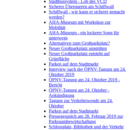
Stadtbussystem - Lob des VCD
Sicheres Überqueren am Schiffwall
Schiffwall - wie kann er sicherer gemacht
werden?
AHA-Museum mit Workshop zur
Mobilität
AHA-Museum - ein lockerer Song für
unterwegs
Alternativen zum Großparkplatz?
Neuer Großparkplatz umstritten
Neuer Großparkplatz entsteht auf
Grünfläche
Parken auf dem Stadtmarkt
Interview nach der ÖPNV-Tagung am 24.
Oktober 2019
ÖPNV-Tagung am 24. Oktober 2019 -
Bericht
ÖPNV-Tagung am 24. Oktober -
Ankündigung
Tagung zur Verkehrswende am 24.
Oktober
Parken auf dem Stadtmarkt
Pressegespräch am 28. Februar 2019 zur
Parkraumbewirtschaftung
Schlossplatz, Bibliothek und der Verkehr