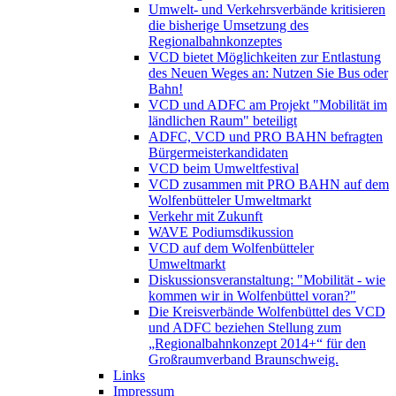
Umwelt- und Verkehrsverbände kritisieren
die bisherige Umsetzung des
Regionalbahnkonzeptes
VCD bietet Möglichkeiten zur Entlastung
des Neuen Weges an: Nutzen Sie Bus oder
Bahn!
VCD und ADFC am Projekt "Mobilität im
ländlichen Raum" beteiligt
ADFC, VCD und PRO BAHN befragten
Bürgermeisterkandidaten
VCD beim Umweltfestival
VCD zusammen mit PRO BAHN auf dem
Wolfenbütteler Umweltmarkt
Verkehr mit Zukunft
WAVE Podiumsdikussion
VCD auf dem Wolfenbütteler
Umweltmarkt
Diskussionsveranstaltung: "Mobilität - wie
kommen wir in Wolfenbüttel voran?"
Die Kreisverbände Wolfenbüttel des VCD
und ADFC beziehen Stellung zum
„Regionalbahnkonzept 2014+“ für den
Großraumverband Braunschweig.
Links
Impressum