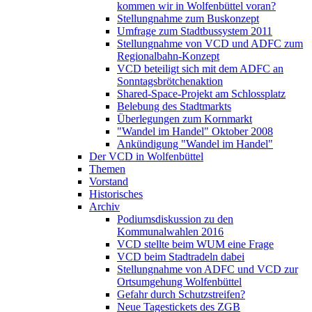
kommen wir in Wolfenbüttel voran?
Stellungnahme zum Buskonzept
Umfrage zum Stadtbussystem 2011
Stellungnahme von VCD und ADFC zum
Regionalbahn-Konzept
VCD beteiligt sich mit dem ADFC an
Sonntagsbrötchenaktion
Shared-Space-Projekt am Schlossplatz
Belebung des Stadtmarkts
Überlegungen zum Kornmarkt
"Wandel im Handel" Oktober 2008
Ankündigung "Wandel im Handel"
Der VCD in Wolfenbüttel
Themen
Vorstand
Historisches
Archiv
Podiumsdiskussion zu den
Kommunalwahlen 2016
VCD stellte beim WUM eine Frage
VCD beim Stadtradeln dabei
Stellungnahme von ADFC und VCD zur
Ortsumgehung Wolfenbüttel
Gefahr durch Schutzstreifen?
Neue Tagestickets des ZGB