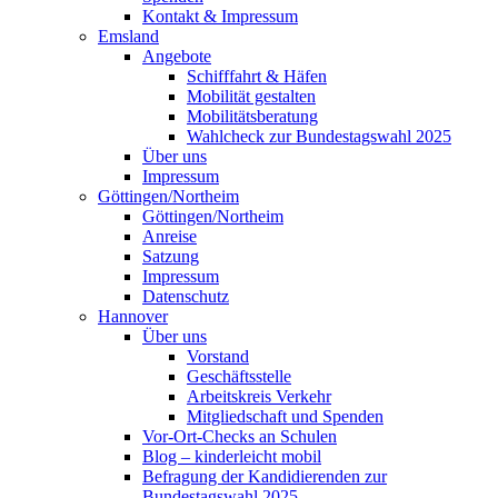
Kontakt & Impressum
Emsland
Angebote
Schifffahrt & Häfen
Mobilität gestalten
Mobilitätsberatung
Wahlcheck zur Bundestagswahl 2025
Über uns
Impressum
Göttingen/Northeim
Göttingen/Northeim
Anreise
Satzung
Impressum
Datenschutz
Hannover
Über uns
Vorstand
Geschäftsstelle
Arbeitskreis Verkehr
Mitgliedschaft und Spenden
Vor-Ort-Checks an Schulen
Blog – kinderleicht mobil
Befragung der Kandidierenden zur
Bundestagswahl 2025