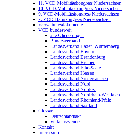
11. VCD-Mobilitätskongress Niedersachsen
10. VCD-Mobilitätskongress Niedersachsen
9. VCD-Mobilitätskongress Niedersachsen
7. VCD-Bahnkongress Niedersachsen
Verwaltungsdokumente
VCD bundesweit
alle Gliederungen
Bundesverband
Landesverband Baden-Württemberg
Landesverband Bayern
Landesverband Brandenburg
Landesverband Bremen
Landesverband Elbe-Saale
Landesverband Hessen
Landesverband Niedersachsen
Landesverband Nord
Landesverband Nordost
Landesverband Nordrhein-Westfalen
Landesverband Rheinland-Pfalz
Landesverband Saarland
Glossar
Deutschlandtakt
Verkehrswende
Kontakt
Impressum