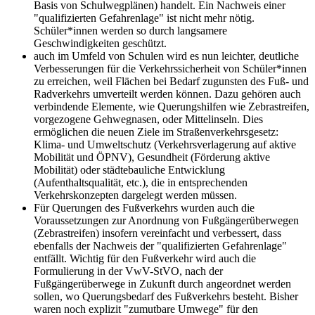
Basis von Schulwegplänen) handelt. Ein Nachweis einer
"qualifizierten Gefahrenlage" ist nicht mehr nötig.
Schüler*innen werden so durch langsamere
Geschwindigkeiten geschützt.
auch im Umfeld von Schulen wird es nun leichter, deutliche
Verbesserungen für die Verkehrssicherheit von Schüler*innen
zu erreichen, weil Flächen bei Bedarf zugunsten des Fuß- und
Radverkehrs umverteilt werden können. Dazu gehören auch
verbindende Elemente, wie Querungshilfen wie Zebrastreifen,
vorgezogene Gehwegnasen, oder Mittelinseln. Dies
ermöglichen die neuen Ziele im Straßenverkehrsgesetz:
Klima- und Umweltschutz (Verkehrsverlagerung auf aktive
Mobilität und ÖPNV), Gesundheit (Förderung aktive
Mobilität) oder städtebauliche Entwicklung
(Aufenthaltsqualität, etc.), die in entsprechenden
Verkehrskonzepten dargelegt werden müssen.
Für Querungen des Fußverkehrs wurden auch die
Voraussetzungen zur Anordnung von Fußgängerüberwegen
(Zebrastreifen) insofern vereinfacht und verbessert, dass
ebenfalls der Nachweis der "qualifizierten Gefahrenlage"
entfällt. Wichtig für den Fußverkehr wird auch die
Formulierung in der VwV-StVO, nach der
Fußgängerüberwege in Zukunft durch angeordnet werden
sollen, wo Querungsbedarf des Fußverkehrs besteht. Bisher
waren noch explizit "zumutbare Umwege" für den