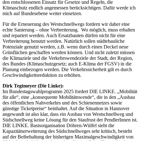
den entschlossenen Einsatz für Gesetze und Regeln, die
Klimaschutz endlich angemessen berücksichtigen. Dafür werde ich
mich auf Bundesebene weiter einsetzen.
Für die Erneuerung des Westschnellwegs fordern wir daher eine
echte Sanierung – ohne Verbreiterung. Wo möglich, muss erhalten
und repariert werden. Auch Ersatzbauten dürfen nicht für eine
Verbreiterung benutzt werden. Natürlich sollen städtebauliche
Potenziale genutzt werden, z.B. wenn durch einen Deckel neue
Grünflächen geschaffen werden können. Und nicht zuletzt müssen
die Klimaziele und die Verkehrswendeziele der Stadt, der Region,
des Bundes (Klimaschutzgesetz; auch E-Klima der FGSV) in die
Planung einbezogen werden. Die Verkehrssicherheit gilt es durch
Geschwindigkeitsreduktion zu erhöhen.
Dirk Tegtmeyer (Die Linke):
Im Bundestagswahlprogramm 2025 fordert DIE LINKE. „Mobilität
für alle“, eine „konsequente Mobilitätswende“, die in den „Ausbau
des öffentlichen Nahverkehrs und des Schienennetzes sowie
günstige Ticketpreise“ beinhaltet. Auf die Situation in Hannover
angewandt ist also klar, dass ein Ausbau von Westschnellweg und
Südschnellweg keine Lösung für den Staufrust der PendlerInnen ist.
DIE LINKE. Basisorganisation Döhren-Wülfel sieht die
Kapazitätserweiterung des Südschnellweges sehr kritisch, besteht
auf der Beibehaltung der bisherigen Maximalgeschwindigkeit von