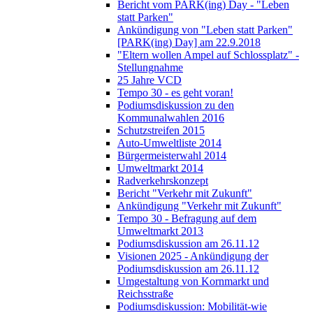
Bericht vom PARK(ing) Day - "Leben
statt Parken"
Ankündigung von "Leben statt Parken"
[PARK(ing) Day] am 22.9.2018
"Eltern wollen Ampel auf Schlossplatz" -
Stellungnahme
25 Jahre VCD
Tempo 30 - es geht voran!
Podiumsdiskussion zu den
Kommunalwahlen 2016
Schutzstreifen 2015
Auto-Umweltliste 2014
Bürgermeisterwahl 2014
Umweltmarkt 2014
Radverkehrskonzept
Bericht "Verkehr mit Zukunft"
Ankündigung "Verkehr mit Zukunft"
Tempo 30 - Befragung auf dem
Umweltmarkt 2013
Podiumsdiskussion am 26.11.12
Visionen 2025 - Ankündigung der
Podiumsdiskussion am 26.11.12
Umgestaltung von Kornmarkt und
Reichsstraße
Podiumsdiskussion: Mobilität-wie