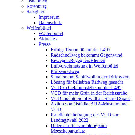
Osnabrück
Rotenburg
Salzgitter
Impressum
Datenschutz
Wolfenbüttel
Wolfenbüttel
Aktuelles
Presse
Erfolg: Tempo 60 auf der L495
Radschnellweg bekommt Gegenwind
Bewegen.Begegnen.Bleiben
Luftverschmutzung in Wolfenbüttel
Pfützenradweg
Situation am Schiffwall in der Diskussion
Lösung für beliebten Radweg gesucht
VCD zu Gefahrenstelle auf der L495
VCD für mehr Grün in der Reichsstraße
VCD möchte Schiffwall als Shared Space
Aktion von Ostfalia, AHA-Museum und
VCD
Kandidatenbefragung des VCD zur
Landtagswahl 2022
Unterschriftensammlung zum
Meescheparkplatz