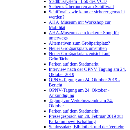
Stadtbussystem - Lob des VCD
Sicheres Überqueren am Schiffwall
Schiffwall - wie kann er sicherer gemacht
werden?
AHA-Museum mit Workshop zur
Mobilität
AHA-Museum - ein lockerer Song für
unterwegs
Alternativen zum Großparkplatz?
Neuer Großparkplatz umstritten
Neuer Großparkplatz entsteht auf
Grünfläche
Parken auf dem Stadtmarkt
Interview nach der ÖPNV-Tagung am 24.
Oktober 2019
ÖPNV-Tagung am 24. Oktober 2019 -
Bericht
ÖPNV-Tagung am 24. Oktober -
Ankündigung
Tagung zur Verkehrswende am 24.
Oktober
Parken auf dem Stadtmarkt
Pressegespräch am 28. Februar 2019 zur
Parkraumbewirtschaftung
Schlossplatz, Bibliothek und der Verkehr