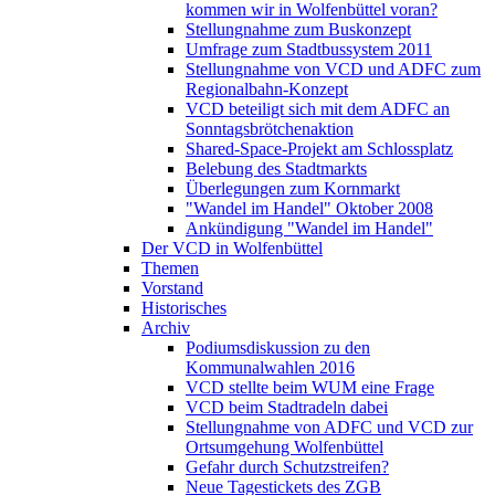
kommen wir in Wolfenbüttel voran?
Stellungnahme zum Buskonzept
Umfrage zum Stadtbussystem 2011
Stellungnahme von VCD und ADFC zum
Regionalbahn-Konzept
VCD beteiligt sich mit dem ADFC an
Sonntagsbrötchenaktion
Shared-Space-Projekt am Schlossplatz
Belebung des Stadtmarkts
Überlegungen zum Kornmarkt
"Wandel im Handel" Oktober 2008
Ankündigung "Wandel im Handel"
Der VCD in Wolfenbüttel
Themen
Vorstand
Historisches
Archiv
Podiumsdiskussion zu den
Kommunalwahlen 2016
VCD stellte beim WUM eine Frage
VCD beim Stadtradeln dabei
Stellungnahme von ADFC und VCD zur
Ortsumgehung Wolfenbüttel
Gefahr durch Schutzstreifen?
Neue Tagestickets des ZGB