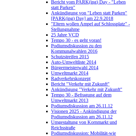
Bericht vom PARK(ing) Day - "Leben
statt Parken"
Ankündigung von "Leben statt Parken"
[PARK(ing) Day] am 22.9.2018
"Eltern wollen Ampel auf Schlossplatz" -
Stellungnahme
25 Jahre VCD
Tempo 30 - es geht voran!
Podiumsdiskussion zu den
Kommunalwahlen 2016
Schutzstreifen 2015
Auto-Umweltliste 2014
Bürgermeisterwahl 2014
Umweltmarkt 2014
Radverkehrskonzept
Bericht "Verkehr mit Zukunft"
Ankündigung "Verkehr mit Zukunft"
Tempo 30 - Befragung auf dem
Umweltmarkt 2013
Podiumsdiskussion am 26.11.12
Visionen 2025 - Ankündigung der
Podiumsdiskussion am 26.11.12
Umgestaltung von Kornmarkt und
Reichsstraße
Podiumsdiskussion: Mobilität-wie