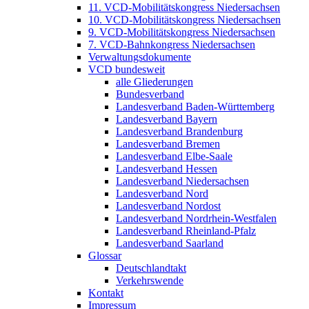
11. VCD-Mobilitätskongress Niedersachsen
10. VCD-Mobilitätskongress Niedersachsen
9. VCD-Mobilitätskongress Niedersachsen
7. VCD-Bahnkongress Niedersachsen
Verwaltungsdokumente
VCD bundesweit
alle Gliederungen
Bundesverband
Landesverband Baden-Württemberg
Landesverband Bayern
Landesverband Brandenburg
Landesverband Bremen
Landesverband Elbe-Saale
Landesverband Hessen
Landesverband Niedersachsen
Landesverband Nord
Landesverband Nordost
Landesverband Nordrhein-Westfalen
Landesverband Rheinland-Pfalz
Landesverband Saarland
Glossar
Deutschlandtakt
Verkehrswende
Kontakt
Impressum