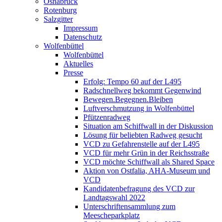
Osnabrück
Rotenburg
Salzgitter
Impressum
Datenschutz
Wolfenbüttel
Wolfenbüttel
Aktuelles
Presse
Erfolg: Tempo 60 auf der L495
Radschnellweg bekommt Gegenwind
Bewegen.Begegnen.Bleiben
Luftverschmutzung in Wolfenbüttel
Pfützenradweg
Situation am Schiffwall in der Diskussion
Lösung für beliebten Radweg gesucht
VCD zu Gefahrenstelle auf der L495
VCD für mehr Grün in der Reichsstraße
VCD möchte Schiffwall als Shared Space
Aktion von Ostfalia, AHA-Museum und
VCD
Kandidatenbefragung des VCD zur
Landtagswahl 2022
Unterschriftensammlung zum
Meescheparkplatz