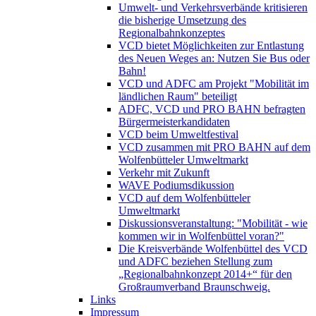
Umwelt- und Verkehrsverbände kritisieren
die bisherige Umsetzung des
Regionalbahnkonzeptes
VCD bietet Möglichkeiten zur Entlastung
des Neuen Weges an: Nutzen Sie Bus oder
Bahn!
VCD und ADFC am Projekt "Mobilität im
ländlichen Raum" beteiligt
ADFC, VCD und PRO BAHN befragten
Bürgermeisterkandidaten
VCD beim Umweltfestival
VCD zusammen mit PRO BAHN auf dem
Wolfenbütteler Umweltmarkt
Verkehr mit Zukunft
WAVE Podiumsdikussion
VCD auf dem Wolfenbütteler
Umweltmarkt
Diskussionsveranstaltung: "Mobilität - wie
kommen wir in Wolfenbüttel voran?"
Die Kreisverbände Wolfenbüttel des VCD
und ADFC beziehen Stellung zum
„Regionalbahnkonzept 2014+“ für den
Großraumverband Braunschweig.
Links
Impressum