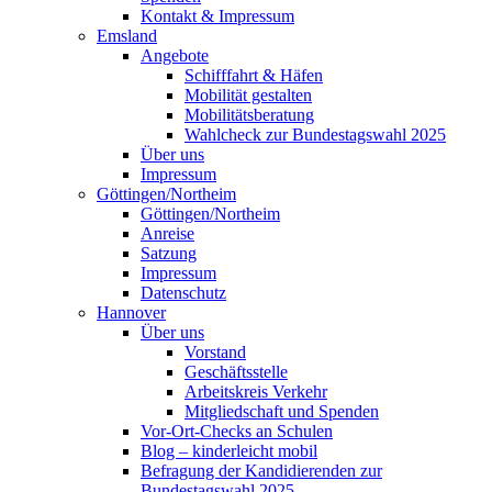
Kontakt & Impressum
Emsland
Angebote
Schifffahrt & Häfen
Mobilität gestalten
Mobilitätsberatung
Wahlcheck zur Bundestagswahl 2025
Über uns
Impressum
Göttingen/Northeim
Göttingen/Northeim
Anreise
Satzung
Impressum
Datenschutz
Hannover
Über uns
Vorstand
Geschäftsstelle
Arbeitskreis Verkehr
Mitgliedschaft und Spenden
Vor-Ort-Checks an Schulen
Blog – kinderleicht mobil
Befragung der Kandidierenden zur
Bundestagswahl 2025