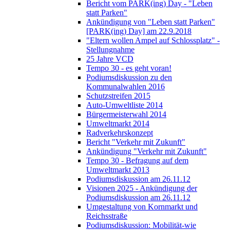
Bericht vom PARK(ing) Day - "Leben
statt Parken"
Ankündigung von "Leben statt Parken"
[PARK(ing) Day] am 22.9.2018
"Eltern wollen Ampel auf Schlossplatz" -
Stellungnahme
25 Jahre VCD
Tempo 30 - es geht voran!
Podiumsdiskussion zu den
Kommunalwahlen 2016
Schutzstreifen 2015
Auto-Umweltliste 2014
Bürgermeisterwahl 2014
Umweltmarkt 2014
Radverkehrskonzept
Bericht "Verkehr mit Zukunft"
Ankündigung "Verkehr mit Zukunft"
Tempo 30 - Befragung auf dem
Umweltmarkt 2013
Podiumsdiskussion am 26.11.12
Visionen 2025 - Ankündigung der
Podiumsdiskussion am 26.11.12
Umgestaltung von Kornmarkt und
Reichsstraße
Podiumsdiskussion: Mobilität-wie