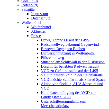
Osnabrück
Rotenburg
Salzgitter
Impressum
Datenschutz
Wolfenbüttel
Wolfenbüttel
Aktuelles
Presse
Erfolg: Tempo 60 auf der L495
Radschnellweg bekommt Gegenwind
Bewegen.Begegnen.Bleiben
Luftverschmutzung in Wolfenbüttel
Pfützenradweg
Situation am Schiffwall in der Diskussion
Lösung für beliebten Radweg gesucht
VCD zu Gefahrenstelle auf der L495
VCD für mehr Grün in der Reichsstraße
VCD möchte Schiffwall als Shared Space
Aktion von Ostfalia, AHA-Museum und
VCD
Kandidatenbefragung des VCD zur
Landtagswahl 2022
Unterschriftensammlung zum
Meescheparkplatz