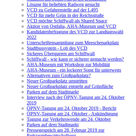
Lösung für beliebten Radweg gesucht
VCD zu Gefahrenstelle auf der L495
VCD für mehr Grün in der Reichsstraße
VCD möchte Schiffwall als Shared Space
Aktion von Ostfalia, AHA-Museum und VCD
Kandidatenbefragung des VCD zur Landtagswahl
2022
Unterschriftensammlung zum Meescheparkplatz
Stadtbussystem - Lob des VCD
Sicheres Überqueren am Schiffwall
Schiffwall - wie kann er sicherer gemacht werden?
AHA-Museum mit Workshop zur Mobilität
AHA-Museum - ein lockerer Song für unterwegs
Alternativen zum Großparkplatz?
Neuer Großparkplatz umstritten
Neuer Großparkplatz entsteht auf Grünfläche
Parken auf dem Stadtmarkt
Interview nach der ÖPNV-Tagung am 24. Oktober
2019
ÖPNV-Tagung am 24. Oktober 2019 - Bericht
ÖPNV-Tagung am 24. Oktober - Ankündigung
Tagung zur Verkehrswende am 24. Oktober
Parken auf dem Stadtmarkt
Pressegespräch am 28. Februar 2019 zur
Parkraumbewirtschaftung