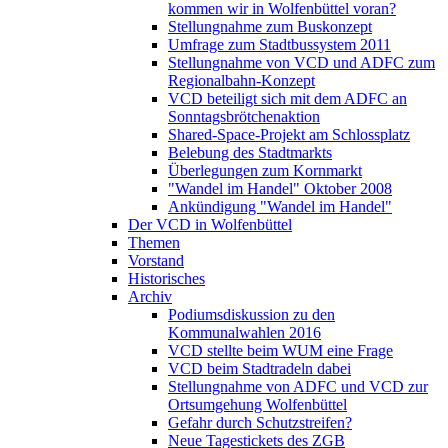
kommen wir in Wolfenbüttel voran?
Stellungnahme zum Buskonzept
Umfrage zum Stadtbussystem 2011
Stellungnahme von VCD und ADFC zum
Regionalbahn-Konzept
VCD beteiligt sich mit dem ADFC an
Sonntagsbrötchenaktion
Shared-Space-Projekt am Schlossplatz
Belebung des Stadtmarkts
Überlegungen zum Kornmarkt
"Wandel im Handel" Oktober 2008
Ankündigung "Wandel im Handel"
Der VCD in Wolfenbüttel
Themen
Vorstand
Historisches
Archiv
Podiumsdiskussion zu den
Kommunalwahlen 2016
VCD stellte beim WUM eine Frage
VCD beim Stadtradeln dabei
Stellungnahme von ADFC und VCD zur
Ortsumgehung Wolfenbüttel
Gefahr durch Schutzstreifen?
Neue Tagestickets des ZGB