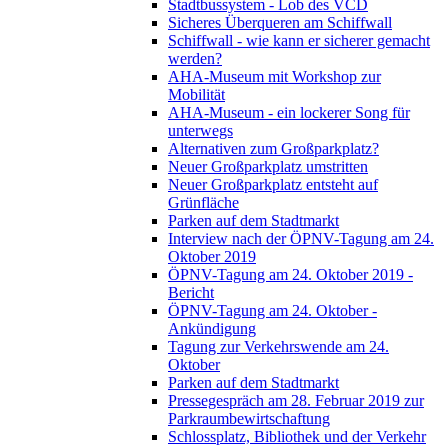
Stadtbussystem - Lob des VCD
Sicheres Überqueren am Schiffwall
Schiffwall - wie kann er sicherer gemacht
werden?
AHA-Museum mit Workshop zur
Mobilität
AHA-Museum - ein lockerer Song für
unterwegs
Alternativen zum Großparkplatz?
Neuer Großparkplatz umstritten
Neuer Großparkplatz entsteht auf
Grünfläche
Parken auf dem Stadtmarkt
Interview nach der ÖPNV-Tagung am 24.
Oktober 2019
ÖPNV-Tagung am 24. Oktober 2019 -
Bericht
ÖPNV-Tagung am 24. Oktober -
Ankündigung
Tagung zur Verkehrswende am 24.
Oktober
Parken auf dem Stadtmarkt
Pressegespräch am 28. Februar 2019 zur
Parkraumbewirtschaftung
Schlossplatz, Bibliothek und der Verkehr