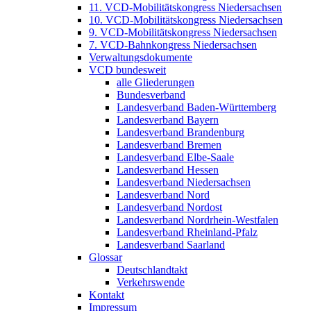
11. VCD-Mobilitätskongress Niedersachsen
10. VCD-Mobilitätskongress Niedersachsen
9. VCD-Mobilitätskongress Niedersachsen
7. VCD-Bahnkongress Niedersachsen
Verwaltungsdokumente
VCD bundesweit
alle Gliederungen
Bundesverband
Landesverband Baden-Württemberg
Landesverband Bayern
Landesverband Brandenburg
Landesverband Bremen
Landesverband Elbe-Saale
Landesverband Hessen
Landesverband Niedersachsen
Landesverband Nord
Landesverband Nordost
Landesverband Nordrhein-Westfalen
Landesverband Rheinland-Pfalz
Landesverband Saarland
Glossar
Deutschlandtakt
Verkehrswende
Kontakt
Impressum