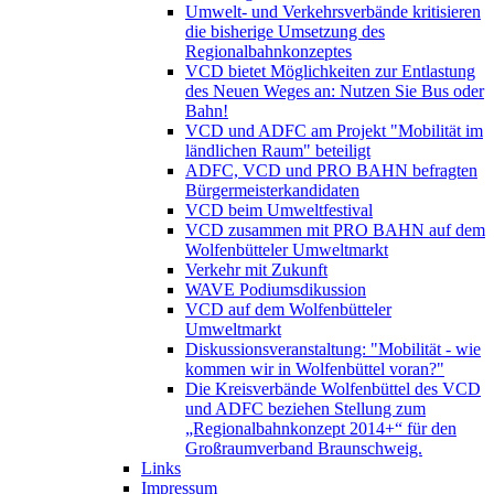
Umwelt- und Verkehrsverbände kritisieren
die bisherige Umsetzung des
Regionalbahnkonzeptes
VCD bietet Möglichkeiten zur Entlastung
des Neuen Weges an: Nutzen Sie Bus oder
Bahn!
VCD und ADFC am Projekt "Mobilität im
ländlichen Raum" beteiligt
ADFC, VCD und PRO BAHN befragten
Bürgermeisterkandidaten
VCD beim Umweltfestival
VCD zusammen mit PRO BAHN auf dem
Wolfenbütteler Umweltmarkt
Verkehr mit Zukunft
WAVE Podiumsdikussion
VCD auf dem Wolfenbütteler
Umweltmarkt
Diskussionsveranstaltung: "Mobilität - wie
kommen wir in Wolfenbüttel voran?"
Die Kreisverbände Wolfenbüttel des VCD
und ADFC beziehen Stellung zum
„Regionalbahnkonzept 2014+“ für den
Großraumverband Braunschweig.
Links
Impressum