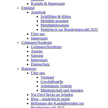
Kontakt & Impressum
Emsland
Angebote
Schifffahrt & Häfen
Mobilität gestalten
Mobilitätsberatung
Wahlcheck zur Bundestagswahl 2025
Über uns
Impressum
Göttingen/Northeim
Göttingen/Northeim
Anreise
Satzung
Impressum
Datenschutz
Hannover
Über uns
Vorstand
Geschäftsstelle
Arbeitskreis Verkehr
Mitgliedschaft und Spenden
Vor-Ort-Checks an Schulen
Blog – kinderleicht mobil
Befragung der Kandidierenden zur
Bundestagswahl 2025