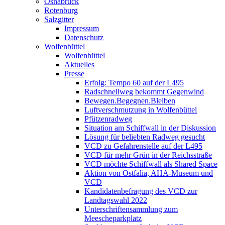
Osnabrück
Rotenburg
Salzgitter
Impressum
Datenschutz
Wolfenbüttel
Wolfenbüttel
Aktuelles
Presse
Erfolg: Tempo 60 auf der L495
Radschnellweg bekommt Gegenwind
Bewegen.Begegnen.Bleiben
Luftverschmutzung in Wolfenbüttel
Pfützenradweg
Situation am Schiffwall in der Diskussion
Lösung für beliebten Radweg gesucht
VCD zu Gefahrenstelle auf der L495
VCD für mehr Grün in der Reichsstraße
VCD möchte Schiffwall als Shared Space
Aktion von Ostfalia, AHA-Museum und
VCD
Kandidatenbefragung des VCD zur
Landtagswahl 2022
Unterschriftensammlung zum
Meescheparkplatz