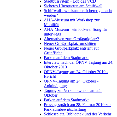
Stadtbussystem - Lob des VCD
Sicheres Überqueren am Schiffwall
Schiffwall - wie kann er sicherer gemacht
werden?
AHA-Museum mit Workshop zur
Mobilität
AHA-Museum - ein lockerer Song für
unterwegs
Alternativen zum Großparkplatz?
Neuer Großparkplatz umstritten
Neuer Großparkplatz entsteht auf
Grünfläche
Parken auf dem Stadtmarkt
Interview nach der ÖPNV-Tagung am 24.
Oktober 2019
ÖPNV-Tagung am 24. Oktober 2019 -
Bericht
ÖPNV-Tagung am 24. Oktober -
Ankündigung
Tagung zur Verkehrswende am 24.
Oktober
Parken auf dem Stadtmarkt
Pressegespräch am 28. Februar 2019 zur
Parkraumbewirtschaftung
Schlossplatz, Bibliothek und der Verkehr