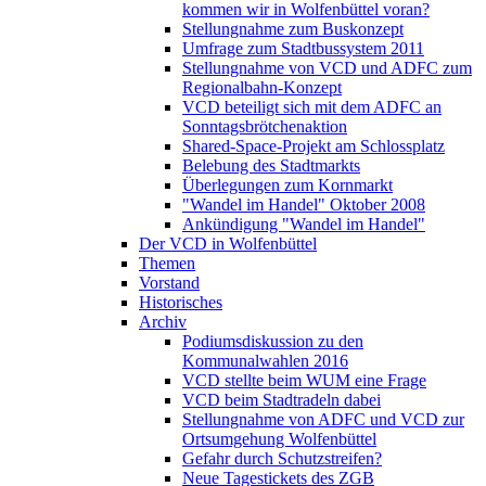
kommen wir in Wolfenbüttel voran?
Stellungnahme zum Buskonzept
Umfrage zum Stadtbussystem 2011
Stellungnahme von VCD und ADFC zum
Regionalbahn-Konzept
VCD beteiligt sich mit dem ADFC an
Sonntagsbrötchenaktion
Shared-Space-Projekt am Schlossplatz
Belebung des Stadtmarkts
Überlegungen zum Kornmarkt
"Wandel im Handel" Oktober 2008
Ankündigung "Wandel im Handel"
Der VCD in Wolfenbüttel
Themen
Vorstand
Historisches
Archiv
Podiumsdiskussion zu den
Kommunalwahlen 2016
VCD stellte beim WUM eine Frage
VCD beim Stadtradeln dabei
Stellungnahme von ADFC und VCD zur
Ortsumgehung Wolfenbüttel
Gefahr durch Schutzstreifen?
Neue Tagestickets des ZGB