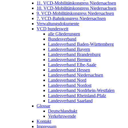
11. VCD-Mobilitätskongress Niedersachsen
10. VCD-Mobilitätskongress Niedersachsen
9. VCD-Mobilitätskongress Niedersachsen
7. VCD-Bahnkongress Niedersachsen
Verwaltungsdokumente
VCD bundesweit
alle Gliederungen
Bundesverband
Landesverband Baden-Württemberg
Landesverband Bayern
Landesverband Brandenburg
Landesverband Bremen
Landesverband Elbe-Saale
Landesverband Hessen
Landesverband Niedersachsen
Landesverband Nord
Landesverband Nordost
Landesverband Nordrhein-Westfalen
Landesverband Rheinland-Pfalz
Landesverband Saarland
Glossar
Deutschlandtakt
Verkehrswende
Kontakt
Impressum