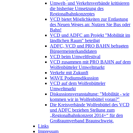
Umwelt- und Verkehrsverbände kritisieren
die bisherige Umsetzung des
Regionalbahnkonzeptes
VCD bietet Möglichkeiten zur Entlastung
des Neuen Weges an: Nutzen Sie Bus oder
Bahn!
VCD und ADFC am Projekt "Mobilität im
ländlichen Raum" beteiligt
ADFC, VCD und PRO BAHN befragten
Bürgermeisterkandidaten
VCD beim Umweltfestival
VCD zusammen mit PRO BAHN auf dem
Wolfenbütteler Umweltmarkt
Verkehr mit Zukunft
WAVE Podiumsdikussion
VCD auf dem Wolfenbütteler
Umweltmarkt
Diskussionsveranstaltung: "Mobilität - wie
kommen wir in Wolfenbüttel voran?"
Die Kreisverbände Wolfenbüttel des VCD
und ADFC beziehen Stellung zum
„Regionalbahnkonzept 2014+“ für den
Großraumverband Braunschweig.
Links
Impressum