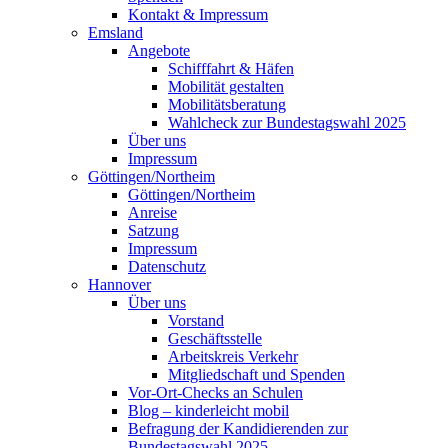
Kontakt & Impressum
Emsland
Angebote
Schifffahrt & Häfen
Mobilität gestalten
Mobilitätsberatung
Wahlcheck zur Bundestagswahl 2025
Über uns
Impressum
Göttingen/Northeim
Göttingen/Northeim
Anreise
Satzung
Impressum
Datenschutz
Hannover
Über uns
Vorstand
Geschäftsstelle
Arbeitskreis Verkehr
Mitgliedschaft und Spenden
Vor-Ort-Checks an Schulen
Blog – kinderleicht mobil
Befragung der Kandidierenden zur
Bundestagswahl 2025