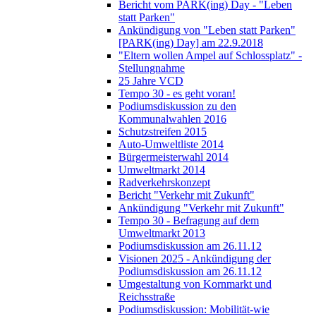
Bericht vom PARK(ing) Day - "Leben
statt Parken"
Ankündigung von "Leben statt Parken"
[PARK(ing) Day] am 22.9.2018
"Eltern wollen Ampel auf Schlossplatz" -
Stellungnahme
25 Jahre VCD
Tempo 30 - es geht voran!
Podiumsdiskussion zu den
Kommunalwahlen 2016
Schutzstreifen 2015
Auto-Umweltliste 2014
Bürgermeisterwahl 2014
Umweltmarkt 2014
Radverkehrskonzept
Bericht "Verkehr mit Zukunft"
Ankündigung "Verkehr mit Zukunft"
Tempo 30 - Befragung auf dem
Umweltmarkt 2013
Podiumsdiskussion am 26.11.12
Visionen 2025 - Ankündigung der
Podiumsdiskussion am 26.11.12
Umgestaltung von Kornmarkt und
Reichsstraße
Podiumsdiskussion: Mobilität-wie