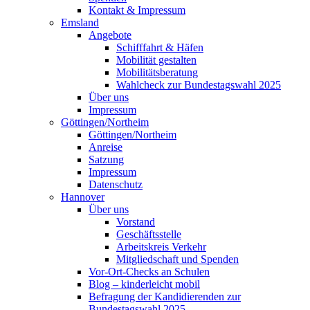
Kontakt & Impressum
Emsland
Angebote
Schifffahrt & Häfen
Mobilität gestalten
Mobilitätsberatung
Wahlcheck zur Bundestagswahl 2025
Über uns
Impressum
Göttingen/Northeim
Göttingen/Northeim
Anreise
Satzung
Impressum
Datenschutz
Hannover
Über uns
Vorstand
Geschäftsstelle
Arbeitskreis Verkehr
Mitgliedschaft und Spenden
Vor-Ort-Checks an Schulen
Blog – kinderleicht mobil
Befragung der Kandidierenden zur
Bundestagswahl 2025