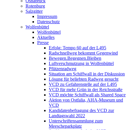
Osnabrück
Rotenburg
Salzgitter
Impressum
Datenschutz
Wolfenbüttel
Wolfenbüttel
Aktuelles
Presse
Erfolg: Tempo 60 auf der L495
Radschnellweg bekommt Gegenwind
Bewegen.Begegnen.Bleiben
Luftverschmutzung in Wolfenbüttel
Pfützenradweg
Situation am Schiffwall in der Diskussion
Lösung für beliebten Radweg gesucht
VCD zu Gefahrenstelle auf der L495
VCD für mehr Grün in der Reichsstraße
VCD möchte Schiffwall als Shared Space
Aktion von Ostfalia, AHA-Museum und
VCD
Kandidatenbefragung des VCD zur
Landtagswahl 2022
Unterschriftensammlung zum
Meescheparkplatz