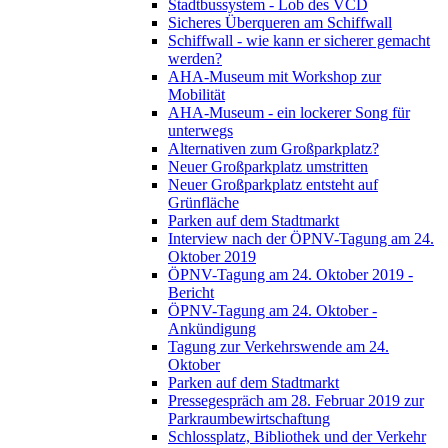
Stadtbussystem - Lob des VCD
Sicheres Überqueren am Schiffwall
Schiffwall - wie kann er sicherer gemacht
werden?
AHA-Museum mit Workshop zur
Mobilität
AHA-Museum - ein lockerer Song für
unterwegs
Alternativen zum Großparkplatz?
Neuer Großparkplatz umstritten
Neuer Großparkplatz entsteht auf
Grünfläche
Parken auf dem Stadtmarkt
Interview nach der ÖPNV-Tagung am 24.
Oktober 2019
ÖPNV-Tagung am 24. Oktober 2019 -
Bericht
ÖPNV-Tagung am 24. Oktober -
Ankündigung
Tagung zur Verkehrswende am 24.
Oktober
Parken auf dem Stadtmarkt
Pressegespräch am 28. Februar 2019 zur
Parkraumbewirtschaftung
Schlossplatz, Bibliothek und der Verkehr