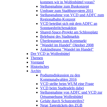
kommen wir in Wolfenbüttel voran?
Stellungnahme zum Buskonzept
Umfrage zum Stadtbussystem 2011
Stellungnahme von VCD und ADFC zum
Regionalbahn-Konzept
VCD beteiligt sich mit dem ADFC an
Sonntagsbrötchenaktion
Shared-Space-Projekt am Schlossplatz
Belebung des Stadtmarkts
Überlegungen zum Kornmarkt
"Wandel im Handel" Oktober 2008
Ankündigung "Wandel im Handel"
Der VCD in Wolfenbüttel
Themen
Vorstand
Historisches
Archiv
Podiumsdiskussion zu den
Kommunalwahlen 2016
VCD stellte beim WUM eine Frage
VCD beim Stadtradeln dabei
Stellungnahme von ADFC und VCD zur
Ortsumgehung Wolfenbüttel
Gefahr durch Schutzstreifen?
Neue Tagestickets des ZGB