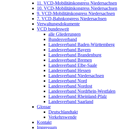
11. VCD-Mobilitätskongress Niedersachsen
10. VCD-Mobilitätskongress Niedersachsen
9. VCD-Mobilitätskongress Niedersachsen
7. VCD-Bahnkongress Niedersachsen
Verwaltungsdokumente
VCD bundesweit
alle Gliederungen
Bundesverband
Landesverband Baden-Württemberg
Landesverband Bayern
Landesverband Brandenburg
Landesverband Bremen
Landesverband Elbe-Saale
Landesverband Hessen
Landesverband Niedersachsen
Landesverband Nord
Landesverband Nordost
Landesverband Nordrhein-Westfalen
Landesverband Rheinland-Pfalz
Landesverband Saarland
Glossar
Deutschlandtakt
Verkehrswende
Kontakt
Impressum