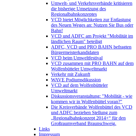
Umwelt- und Verkehrsverbände kritisieren
die bisherige Umsetzung des
Regionalbahnkonzeptes
VCD bietet Möglichkeiten zur Entlastung
des Neuen Weges an: Nutzen Sie Bus oder
Bahn!
VCD und ADFC am Projekt "Mobilität im
ländlichen Raum" beteiligt
ADFC, VCD und PRO BAHN befragten
Bürgermeisterkandidaten
VCD beim Umweltfestival
VCD zusammen mit PRO BAHN auf dem
Wolfenbütteler Umweltmarkt
Verkehr mit Zukunft
WAVE Podiumsdikussion
VCD auf dem Wolfenbütteler
Umweltmarkt
Diskussionsveranstaltung: "Mobilität - wie
kommen wir in Wolfenbüttel voran?"
Die Kreisverbände Wolfenbüttel des VCD
und ADFC beziehen Stellung zum
„Regionalbahnkonzept 2014+“ für den
Großraumverband Braunschweig.
Links
Impressum