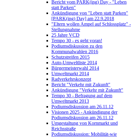
Bericht vom PARK(ing) Day - "Leben
statt Parken"
Ankündigung von "Leben statt Parken"
[PARK(ing) Day] am 22.9.2018
"Eltern wollen Ampel auf Schlossplatz" -
Stellungnahme
25 Jahre VCD
Tempo 30 - es geht voran!
Podiumsdiskussion zu den
Kommunalwahlen 2016
Schutzstreifen 2015
Auto-Umweltliste 2014
Bürgermeisterwahl 2014
Umweltmarkt 2014
Radverkehrskonzept
Bericht "Verkehr mit Zukunft"
Ankündigung "Verkehr mit Zukunft"
Tempo 30 - Befragung auf dem
Umweltmarkt 2013
Podiumsdiskussion am 26.11.12
Visionen 2025 - Ankündigung der
Podiumsdiskussion am 26.11.12
Umgestaltung von Kornmarkt und
Reichsstraße
Podiumsdiskussion: Mobilität-wie