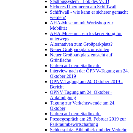
Stadtbussystem - Lob des VCD
Sicheres Überqueren am Schiffwall
Schiffwall - wie kann er sicherer gemacht
werden?
AHA-Museum mit Workshop zur
Mobilität
AHA-Museum - ein lockerer Song für
unterwegs
Alternativen zum Großparkplatz?
Neuer Großparkplatz umstritten
Neuer Großparkplatz entsteht auf
Grünfläche
Parken auf dem Stadtmarkt
Interview nach der ÖPNV-Tagung am 24.
Oktober 2019
ÖPNV-Tagung am 24. Oktober 2019 -
Bericht
ÖPNV-Tagung am 24. Oktober -
Ankündigung
Tagung zur Verkehrswende am 24.
Oktober
Parken auf dem Stadtmarkt
Pressegespräch am 28. Februar 2019 zur
Parkraumbewirtschaftung
Schlossplatz, Bibliothek und der Verkehr