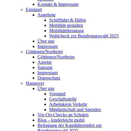
Kontakt & Impressum
Emsland
Angebote
Schifffahrt & Häfen
Mobilität gestalten
Mobilitätsberatung
Wahlcheck zur Bundestagswahl 2025
Über uns
Impressum
Göttingen/Northeim
Göttingen/Northeim
Anreise
Satzung
Impressum
Datenschutz
Hannover
Über uns
Vorstand
Geschäftsstelle
Arbeitskreis Verkehr
Mitgliedschaft und Spenden
Vor-Ort-Checks an Schulen
Blog – kinderleicht mobil
Befragung der Kandidierenden zur
Bundestagswahl 2025