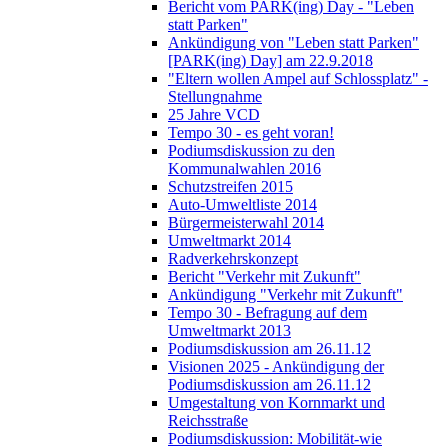
Bericht vom PARK(ing) Day - "Leben
statt Parken"
Ankündigung von "Leben statt Parken"
[PARK(ing) Day] am 22.9.2018
"Eltern wollen Ampel auf Schlossplatz" -
Stellungnahme
25 Jahre VCD
Tempo 30 - es geht voran!
Podiumsdiskussion zu den
Kommunalwahlen 2016
Schutzstreifen 2015
Auto-Umweltliste 2014
Bürgermeisterwahl 2014
Umweltmarkt 2014
Radverkehrskonzept
Bericht "Verkehr mit Zukunft"
Ankündigung "Verkehr mit Zukunft"
Tempo 30 - Befragung auf dem
Umweltmarkt 2013
Podiumsdiskussion am 26.11.12
Visionen 2025 - Ankündigung der
Podiumsdiskussion am 26.11.12
Umgestaltung von Kornmarkt und
Reichsstraße
Podiumsdiskussion: Mobilität-wie