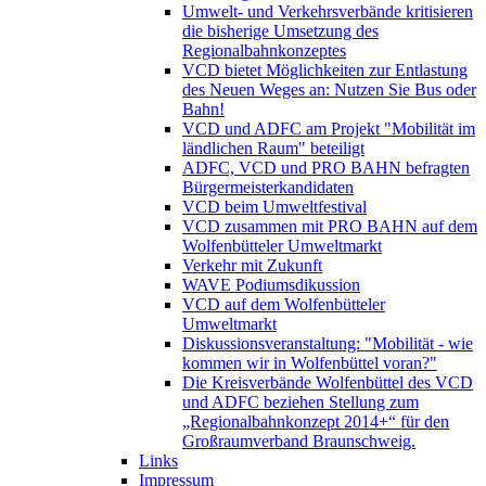
Umwelt- und Verkehrsverbände kritisieren
die bisherige Umsetzung des
Regionalbahnkonzeptes
VCD bietet Möglichkeiten zur Entlastung
des Neuen Weges an: Nutzen Sie Bus oder
Bahn!
VCD und ADFC am Projekt "Mobilität im
ländlichen Raum" beteiligt
ADFC, VCD und PRO BAHN befragten
Bürgermeisterkandidaten
VCD beim Umweltfestival
VCD zusammen mit PRO BAHN auf dem
Wolfenbütteler Umweltmarkt
Verkehr mit Zukunft
WAVE Podiumsdikussion
VCD auf dem Wolfenbütteler
Umweltmarkt
Diskussionsveranstaltung: "Mobilität - wie
kommen wir in Wolfenbüttel voran?"
Die Kreisverbände Wolfenbüttel des VCD
und ADFC beziehen Stellung zum
„Regionalbahnkonzept 2014+“ für den
Großraumverband Braunschweig.
Links
Impressum