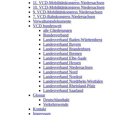
11. VCD-Mobilitätskongress Niedersachsen
10. VCD-Mobilitätskongress Niedersachsen
9. VCD-Mobilitätskongress Niedersachsen
7. VCD-Bahnkongress Niedersachsen
Verwaltungsdokumente
VCD bundesweit
alle Gliederungen
Bundesverband
Landesverband Baden-Württemberg
Landesverband Bayern
Landesverband Brandenburg
Landesverband Bremen
Landesverband Elbe-Saale
Landesverband Hessen
Landesverband Niedersachsen
Landesverband Nord
Landesverband Nordost
Landesverband Nordrhein-Westfalen
Landesverband Rheinland-Pfalz
Landesverband Saarland
Glossar
Deutschlandtakt
Verkehrswende
Kontakt
Impressum