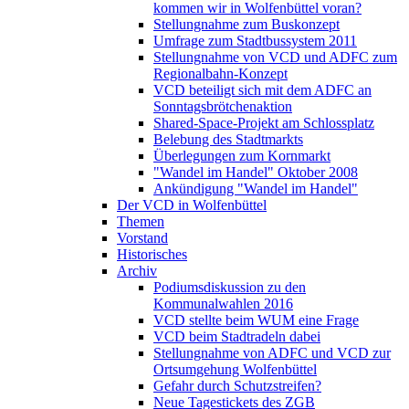
kommen wir in Wolfenbüttel voran?
Stellungnahme zum Buskonzept
Umfrage zum Stadtbussystem 2011
Stellungnahme von VCD und ADFC zum
Regionalbahn-Konzept
VCD beteiligt sich mit dem ADFC an
Sonntagsbrötchenaktion
Shared-Space-Projekt am Schlossplatz
Belebung des Stadtmarkts
Überlegungen zum Kornmarkt
"Wandel im Handel" Oktober 2008
Ankündigung "Wandel im Handel"
Der VCD in Wolfenbüttel
Themen
Vorstand
Historisches
Archiv
Podiumsdiskussion zu den
Kommunalwahlen 2016
VCD stellte beim WUM eine Frage
VCD beim Stadtradeln dabei
Stellungnahme von ADFC und VCD zur
Ortsumgehung Wolfenbüttel
Gefahr durch Schutzstreifen?
Neue Tagestickets des ZGB