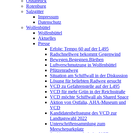
Osnabrück
Rotenburg
Salzgitter
Impressum
Datenschutz
Wolfenbüttel
Wolfenbüttel
Aktuelles
Presse
Erfolg: Tempo 60 auf der L495
Radschnellweg bekommt Gegenwind
Bewegen.Begegnen.Bleiben
Luftverschmutzung in Wolfenbüttel
Pfützenradweg
Situation am Schiffwall in der Diskussion
Lösung für beliebten Radweg gesucht
VCD zu Gefahrenstelle auf der L495
VCD für mehr Grün in der Reichsstraße
VCD möchte Schiffwall als Shared Space
Aktion von Ostfalia, AHA-Museum und
VCD
Kandidatenbefragung des VCD zur
Landtagswahl 2022
Unterschriftensammlung zum
Meescheparkplatz