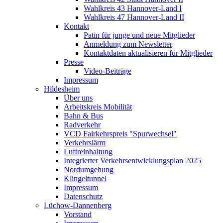
Wahlkreis 43 Hannover-Land I
Wahlkreis 47 Hannover-Land II
Kontakt
Patin für junge und neue Mitglieder
Anmeldung zum Newsletter
Kontaktdaten aktualisieren für Mitglieder
Presse
Video-Beiträge
Impressum
Hildesheim
Über uns
Arbeitskreis Mobilität
Bahn & Bus
Radverkehr
VCD Fairkehrspreis "Spurwechsel"
Verkehrslärm
Luftreinhaltung
Integrierter Verkehrsentwicklungsplan 2025
Nordumgehung
Klingeltunnel
Impressum
Datenschutz
Lüchow-Dannenberg
Vorstand