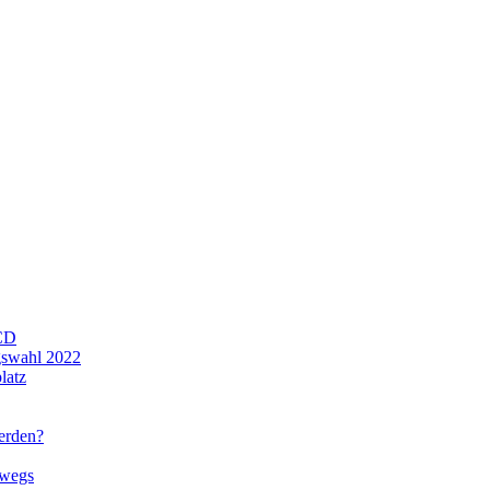
CD
gswahl 2022
latz
werden?
rwegs