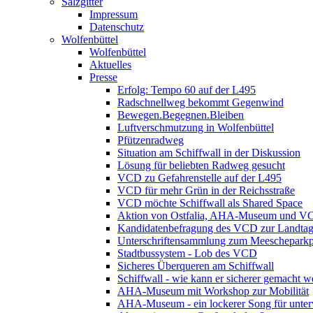
Salzgitter
Impressum
Datenschutz
Wolfenbüttel
Wolfenbüttel
Aktuelles
Presse
Erfolg: Tempo 60 auf der L495
Radschnellweg bekommt Gegenwind
Bewegen.Begegnen.Bleiben
Luftverschmutzung in Wolfenbüttel
Pfützenradweg
Situation am Schiffwall in der Diskussion
Lösung für beliebten Radweg gesucht
VCD zu Gefahrenstelle auf der L495
VCD für mehr Grün in der Reichsstraße
VCD möchte Schiffwall als Shared Space
Aktion von Ostfalia, AHA-Museum und V
Kandidatenbefragung des VCD zur Landta
Unterschriftensammlung zum Meescheparkp
Stadtbussystem - Lob des VCD
Sicheres Überqueren am Schiffwall
Schiffwall - wie kann er sicherer gemacht 
AHA-Museum mit Workshop zur Mobilität
AHA-Museum - ein lockerer Song für unte