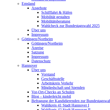
Emsland
Angebote
Schifffahrt & Häfen
Mobilität gestalten
Mobilitätsberatung
Wahlcheck zur Bundestagswahl 2025
Über uns
Impressum
Göttingen/Northeim
Göttingen/Northeim
Anreise
Satzung
Impressum
Datenschutz
Hannover
Über uns
Vorstand
Geschäftsstelle
Arbeitskreis Verkehr
Mitgliedschaft und Spenden
Vor-Ort-Checks an Schulen
Blog – kinderleicht mobil
Befragung der Kandidierenden zur Bundestagswa
Wahlkreis 41 Stadt Hannover I
Wahlkreis 42 Stadt Hannover II