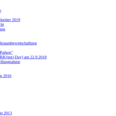
e
ktober 2019
cht
ung
rkraumbewirtschaftung
 Parken"
ARK(ing) Day] am 22.9.2018
tellungnahme
n 2016
kt 2013