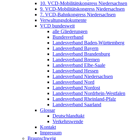
10. VCD-Mobilitätskongress Niedersachsen
9. VCD-Mobilitätskongress Niedersachsen
7. VCD-Bahnkongress Niedersachsen
Verwaltungsdokumente
VCD bundesweit
alle Gliederungen
Bundesverband
Landesverband Baden-Württemberg
Landesverband Bayern
Landesverband Brandenburg
Landesverband Bremen
Landesverband Elbe-Saale
Landesverband Hessen
Landesverband Niedersachsen
Landesverband Nord
Landesverband Nordost
Landesverband Nordrhein-Westfalen
Landesverband Rheinland-Pfalz
Landesverband Saarland
Glossar
Deutschlandtakt
Verkehrswende
Kontakt
Impressum
Braunschweig