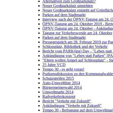
Alternativen zum Großparkplatz?
Neuer Großparkplatz umstritten
Neuer Großparkplatz entsteht auf Grünfläch
Parken auf dem Stadtmarkt
Interview nach der ÖPNV-Tagung am 24. O
ÖPNV-Tagung am 24. Oktober 2019 - Beri
ÖPNV-Tagung am 24. Oktober - Ankündig
Tagung zur Verkehrswende am 24. Oktober
Parken auf dem Stadtmarkt
Pressegespräch am 28. Februar 2019 zur Pa
Schlossplatz, Bibliothek und der Verkehr
Bericht vom PARK(ing) Day - "Leben statt
Ankündigung von "Leben statt Parken" [P
"Eltern wollen Ampel auf Schlossplatz" - S
25 Jahre VCD
Tempo 30 - es geht voran!
Podiumsdiskussion zu den Kommunalwahle
Schutzstreifen 2015
Auto-Umweltliste 2014
Bürgermeisterwahl 2014
Umweltmarkt 2014
Radverkehrskonzept
Bericht "Verkehr mit Zukunft"
Ankündigung "Verkehr mit Zukunft"
Tempo 30 - Befragung auf dem Umweltmar