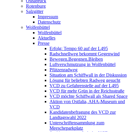
Osnabrück
Rotenburg
Salzgitter
Impressum
Datenschutz
Wolfenbüttel
Wolfenbüttel
Aktuelles
Presse
Erfolg: Tempo 60 auf der L495
Radschnellweg bekommt Gegenwind
Bewegen.Begegnen.Bleiben
Luftverschmutzung in Wolfenbüttel
Pfützenradweg
Situation am Schiffwall in der Diskussion
Lösung für beliebten Radweg gesucht
VCD zu Gefahrenstelle auf der L495
VCD für mehr Grün in der Reichsstraße
VCD möchte Schiffwall als Shared Space
Aktion von Ostfalia, AHA-Museum und
VCD
Kandidatenbefragung des VCD zur
Landtagswahl 2022
Unterschriftensammlung zum
Meescheparkplatz