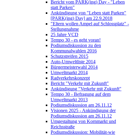
Bericht vom PARK(ing) Day - "Leben
statt Parken"
Ankündigung von "Leben statt Parken"
[PARK(ing) Day] am 22.9.2018
"Eltern wollen Ampel auf Schlossplatz" -
Stellungnahme
25 Jahre VCD
Tempo 30 - es geht voran!
Podiumsdiskussion zu den
Kommunalwahlen 2016
Schutzstreifen 2015
Auto-Umweltliste 2014
Bürgermeisterwahl 2014
Umweltmarkt 2014
Radverkehrskonzept
Bericht "Verkehr mit Zukunft"
Ankündigung "Verkehr mit Zukunft"
Tempo 30 - Befragung auf dem
Umweltmarkt 2013
Podiumsdiskussion am 26.11.12
Visionen 2025 - Ankündigung der
Podiumsdiskussion am 26.11.12
Umgestaltung von Kornmarkt und
Reichsstraße
Podiumsdiskussion: Mobilität-wie