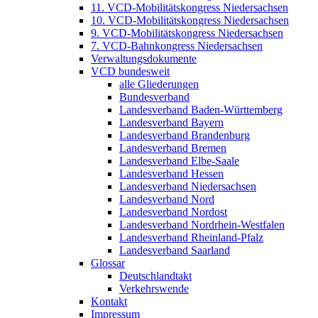
11. VCD-Mobilitätskongress Niedersachsen
10. VCD-Mobilitätskongress Niedersachsen
9. VCD-Mobilitätskongress Niedersachsen
7. VCD-Bahnkongress Niedersachsen
Verwaltungsdokumente
VCD bundesweit
alle Gliederungen
Bundesverband
Landesverband Baden-Württemberg
Landesverband Bayern
Landesverband Brandenburg
Landesverband Bremen
Landesverband Elbe-Saale
Landesverband Hessen
Landesverband Niedersachsen
Landesverband Nord
Landesverband Nordost
Landesverband Nordrhein-Westfalen
Landesverband Rheinland-Pfalz
Landesverband Saarland
Glossar
Deutschlandtakt
Verkehrswende
Kontakt
Impressum