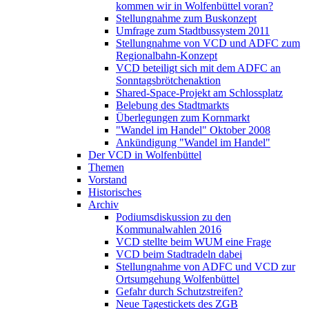
kommen wir in Wolfenbüttel voran?
Stellungnahme zum Buskonzept
Umfrage zum Stadtbussystem 2011
Stellungnahme von VCD und ADFC zum
Regionalbahn-Konzept
VCD beteiligt sich mit dem ADFC an
Sonntagsbrötchenaktion
Shared-Space-Projekt am Schlossplatz
Belebung des Stadtmarkts
Überlegungen zum Kornmarkt
"Wandel im Handel" Oktober 2008
Ankündigung "Wandel im Handel"
Der VCD in Wolfenbüttel
Themen
Vorstand
Historisches
Archiv
Podiumsdiskussion zu den
Kommunalwahlen 2016
VCD stellte beim WUM eine Frage
VCD beim Stadtradeln dabei
Stellungnahme von ADFC und VCD zur
Ortsumgehung Wolfenbüttel
Gefahr durch Schutzstreifen?
Neue Tagestickets des ZGB