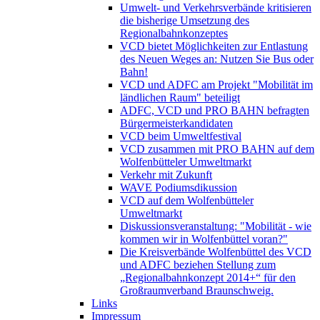
Umwelt- und Verkehrsverbände kritisieren
die bisherige Umsetzung des
Regionalbahnkonzeptes
VCD bietet Möglichkeiten zur Entlastung
des Neuen Weges an: Nutzen Sie Bus oder
Bahn!
VCD und ADFC am Projekt "Mobilität im
ländlichen Raum" beteiligt
ADFC, VCD und PRO BAHN befragten
Bürgermeisterkandidaten
VCD beim Umweltfestival
VCD zusammen mit PRO BAHN auf dem
Wolfenbütteler Umweltmarkt
Verkehr mit Zukunft
WAVE Podiumsdikussion
VCD auf dem Wolfenbütteler
Umweltmarkt
Diskussionsveranstaltung: "Mobilität - wie
kommen wir in Wolfenbüttel voran?"
Die Kreisverbände Wolfenbüttel des VCD
und ADFC beziehen Stellung zum
„Regionalbahnkonzept 2014+“ für den
Großraumverband Braunschweig.
Links
Impressum