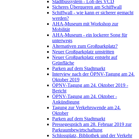
Stadtbussystem - Lob des VCD
Sicheres Überqueren am Schiffwall
Schiffwall - wie kann er sicherer gemacht
werden?
AHA-Museum mit Workshop zur
Mobilität
AHA-Museum - ein lockerer Song für
unterwegs
Alternativen zum Großparkplatz?
Neuer Großparkplatz umstritten
Neuer Großparkplatz entsteht auf
Grünfläche
Parken auf dem Stadtmarkt
Interview nach der ÖPNV-Tagung am 24.
Oktober 2019
ÖPNV-Tagung am 24. Oktober 2019 -
Bericht
ÖPNV-Tagung am 24. Oktober -
Ankündigung
Tagung zur Verkehrswende am 24.
Oktober
Parken auf dem Stadtmarkt
Pressegespräch am 28. Februar 2019 zur
Parkraumbewirtschaftung
Schlossplatz, Bibliothek und der Verkehr