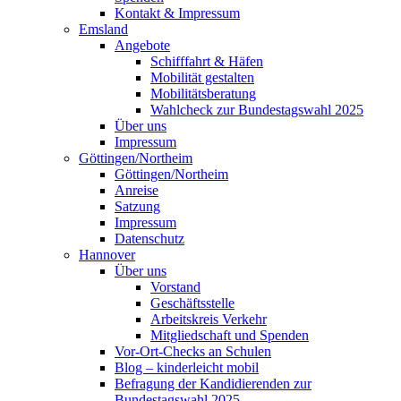
Kontakt & Impressum
Emsland
Angebote
Schifffahrt & Häfen
Mobilität gestalten
Mobilitätsberatung
Wahlcheck zur Bundestagswahl 2025
Über uns
Impressum
Göttingen/Northeim
Göttingen/Northeim
Anreise
Satzung
Impressum
Datenschutz
Hannover
Über uns
Vorstand
Geschäftsstelle
Arbeitskreis Verkehr
Mitgliedschaft und Spenden
Vor-Ort-Checks an Schulen
Blog – kinderleicht mobil
Befragung der Kandidierenden zur
Bundestagswahl 2025