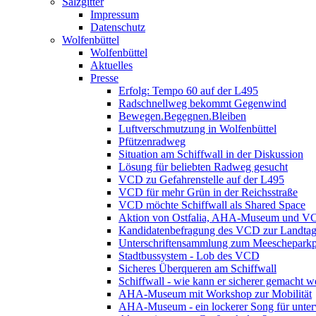
Salzgitter
Impressum
Datenschutz
Wolfenbüttel
Wolfenbüttel
Aktuelles
Presse
Erfolg: Tempo 60 auf der L495
Radschnellweg bekommt Gegenwind
Bewegen.Begegnen.Bleiben
Luftverschmutzung in Wolfenbüttel
Pfützenradweg
Situation am Schiffwall in der Diskussion
Lösung für beliebten Radweg gesucht
VCD zu Gefahrenstelle auf der L495
VCD für mehr Grün in der Reichsstraße
VCD möchte Schiffwall als Shared Space
Aktion von Ostfalia, AHA-Museum und V
Kandidatenbefragung des VCD zur Landta
Unterschriftensammlung zum Meescheparkp
Stadtbussystem - Lob des VCD
Sicheres Überqueren am Schiffwall
Schiffwall - wie kann er sicherer gemacht 
AHA-Museum mit Workshop zur Mobilität
AHA-Museum - ein lockerer Song für unte