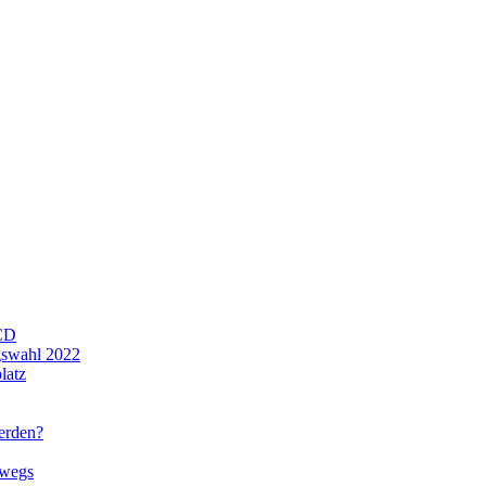
CD
gswahl 2022
latz
werden?
rwegs