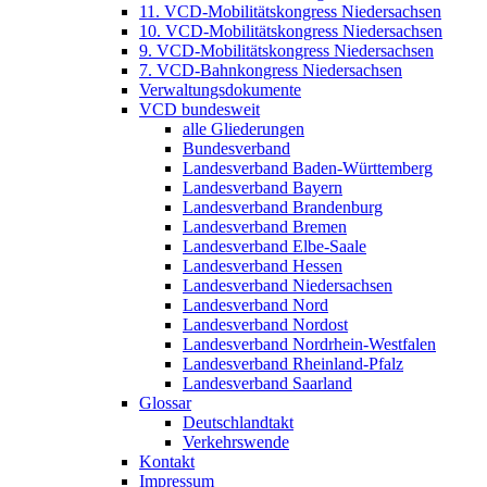
11. VCD-Mobilitätskongress Niedersachsen
10. VCD-Mobilitätskongress Niedersachsen
9. VCD-Mobilitätskongress Niedersachsen
7. VCD-Bahnkongress Niedersachsen
Verwaltungsdokumente
VCD bundesweit
alle Gliederungen
Bundesverband
Landesverband Baden-Württemberg
Landesverband Bayern
Landesverband Brandenburg
Landesverband Bremen
Landesverband Elbe-Saale
Landesverband Hessen
Landesverband Niedersachsen
Landesverband Nord
Landesverband Nordost
Landesverband Nordrhein-Westfalen
Landesverband Rheinland-Pfalz
Landesverband Saarland
Glossar
Deutschlandtakt
Verkehrswende
Kontakt
Impressum