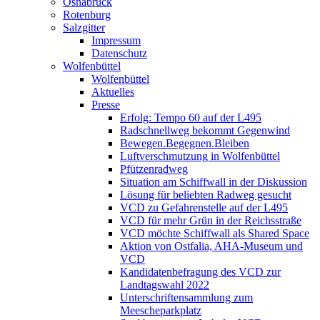
Osnabrück
Rotenburg
Salzgitter
Impressum
Datenschutz
Wolfenbüttel
Wolfenbüttel
Aktuelles
Presse
Erfolg: Tempo 60 auf der L495
Radschnellweg bekommt Gegenwind
Bewegen.Begegnen.Bleiben
Luftverschmutzung in Wolfenbüttel
Pfützenradweg
Situation am Schiffwall in der Diskussion
Lösung für beliebten Radweg gesucht
VCD zu Gefahrenstelle auf der L495
VCD für mehr Grün in der Reichsstraße
VCD möchte Schiffwall als Shared Space
Aktion von Ostfalia, AHA-Museum und
VCD
Kandidatenbefragung des VCD zur
Landtagswahl 2022
Unterschriftensammlung zum
Meescheparkplatz