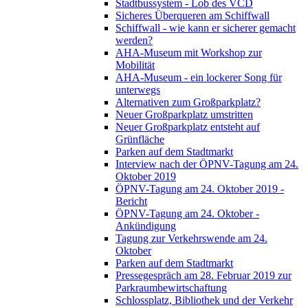
Stadtbussystem - Lob des VCD
Sicheres Überqueren am Schiffwall
Schiffwall - wie kann er sicherer gemacht
werden?
AHA-Museum mit Workshop zur
Mobilität
AHA-Museum - ein lockerer Song für
unterwegs
Alternativen zum Großparkplatz?
Neuer Großparkplatz umstritten
Neuer Großparkplatz entsteht auf
Grünfläche
Parken auf dem Stadtmarkt
Interview nach der ÖPNV-Tagung am 24.
Oktober 2019
ÖPNV-Tagung am 24. Oktober 2019 -
Bericht
ÖPNV-Tagung am 24. Oktober -
Ankündigung
Tagung zur Verkehrswende am 24.
Oktober
Parken auf dem Stadtmarkt
Pressegespräch am 28. Februar 2019 zur
Parkraumbewirtschaftung
Schlossplatz, Bibliothek und der Verkehr