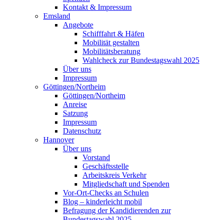
Kontakt & Impressum
Emsland
Angebote
Schifffahrt & Häfen
Mobilität gestalten
Mobilitätsberatung
Wahlcheck zur Bundestagswahl 2025
Über uns
Impressum
Göttingen/Northeim
Göttingen/Northeim
Anreise
Satzung
Impressum
Datenschutz
Hannover
Über uns
Vorstand
Geschäftsstelle
Arbeitskreis Verkehr
Mitgliedschaft und Spenden
Vor-Ort-Checks an Schulen
Blog – kinderleicht mobil
Befragung der Kandidierenden zur
Bundestagswahl 2025