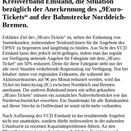
Kreisverband Emsland, die Situation
bezüglich der Anerkennung des „9Euro-
Tickets“ auf der Bahnstrecke Norddeich-
Bremen.
Erklärtes Ziel des „9Euro-Tickets“ ist, neben der Entlastung von
Stammkunden, insbesondere Neukund:innen für die Angebote des
ÖPNV zu begeistern und langfristig zu binden. Aus Sicht des VCD
Emsland kann dies jedoch nicht gelingen, indem man das regulär
zur Verfügung stehende Angebot für Fahrgäste mit dem „9Euro-
Ticket“ um 50% reduziert. Denn für diese Fahrgäste steht nur der
alle zwei Stunden verkehrende Regionalzug zur Verfügung. Nur bei
Inhaber: innen von regionalen Zeitkarten, die während des
Aktionszeitraumes auf 9€ pro Monat reduziert werden, wird das
Ticket im Intercityzug (IC) zwischen Norddeich und Bremen
anerkannt. Die anderen Bahnkund:innen mit selbst gekauften
„9Euro-Tickets“ müssen ein zusätzliches Nahverkehrsticket wie das
Niedersachsenticket erwerben. Ein Stundentakt für alle Bahnkunden
auf dieser Strecke in Ostfriesland ist somit nicht mehr vorhanden.
Nach Auffassung des VCD Emsland ist das resultierende Angebot
nicht nur unattraktiv, sondern dürfte insbesondere in der nahenden
Urlaubszeit zu enormen Kapazitätsproblemen führen. An den