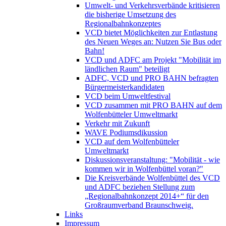
Umwelt- und Verkehrsverbände kritisieren
die bisherige Umsetzung des
Regionalbahnkonzeptes
VCD bietet Möglichkeiten zur Entlastung
des Neuen Weges an: Nutzen Sie Bus oder
Bahn!
VCD und ADFC am Projekt "Mobilität im
ländlichen Raum" beteiligt
ADFC, VCD und PRO BAHN befragten
Bürgermeisterkandidaten
VCD beim Umweltfestival
VCD zusammen mit PRO BAHN auf dem
Wolfenbütteler Umweltmarkt
Verkehr mit Zukunft
WAVE Podiumsdikussion
VCD auf dem Wolfenbütteler
Umweltmarkt
Diskussionsveranstaltung: "Mobilität - wie
kommen wir in Wolfenbüttel voran?"
Die Kreisverbände Wolfenbüttel des VCD
und ADFC beziehen Stellung zum
„Regionalbahnkonzept 2014+“ für den
Großraumverband Braunschweig.
Links
Impressum