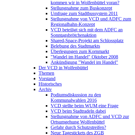
kommen wir in Wolfenbüttel voran?
Stellungnahme zum Buskonzept
Umfrage zum Stadtbussystem 2011
Stellungnahme von VCD und ADFC zum
Regionalbahn-Konzept
VCD beteiligt sich mit dem ADFC an
Sonntagsbrötchenaktion
Shared-Space-Projekt am Schlossplatz
Belebung des Stadtmarkts
Überlegungen zum Kornmarkt
"Wandel im Handel" Oktober 2008
Ankündigung "Wandel im Handel"
Der VCD in Wolfenbüttel
Themen
Vorstand
Historisches
Archiv
Podiumsdiskussion zu den
Kommunalwahlen 2016
VCD stellte beim WUM eine Frage
VCD beim Stadtradeln dabei
Stellungnahme von ADFC und VCD zur
Ortsumgehung Wolfenbüttel
Gefahr durch Schutzstreifen?
Neue Tagestickets des ZGB