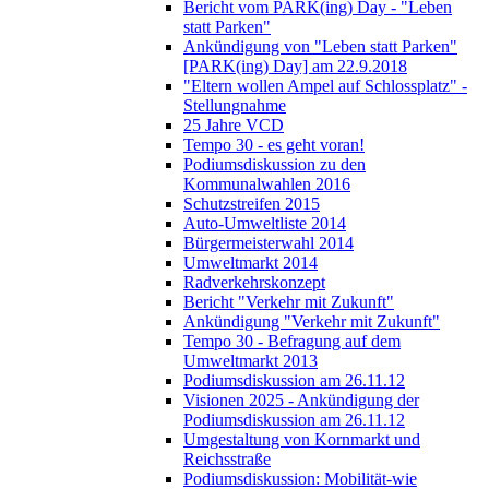
Bericht vom PARK(ing) Day - "Leben
statt Parken"
Ankündigung von "Leben statt Parken"
[PARK(ing) Day] am 22.9.2018
"Eltern wollen Ampel auf Schlossplatz" -
Stellungnahme
25 Jahre VCD
Tempo 30 - es geht voran!
Podiumsdiskussion zu den
Kommunalwahlen 2016
Schutzstreifen 2015
Auto-Umweltliste 2014
Bürgermeisterwahl 2014
Umweltmarkt 2014
Radverkehrskonzept
Bericht "Verkehr mit Zukunft"
Ankündigung "Verkehr mit Zukunft"
Tempo 30 - Befragung auf dem
Umweltmarkt 2013
Podiumsdiskussion am 26.11.12
Visionen 2025 - Ankündigung der
Podiumsdiskussion am 26.11.12
Umgestaltung von Kornmarkt und
Reichsstraße
Podiumsdiskussion: Mobilität-wie