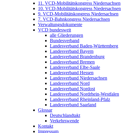
11. VCD-Mobilitätskongress Niedersachsen
10. VCD-Mobilitätskongress Niedersachsen
9. VCD-Mobilitätskongress Niedersachsen
7. VCD-Bahnkongress Niedersachsen
Verwaltungsdokumente
VCD bundesweit
alle Gliederungen
Bundesverband
Landesverband Baden-Württemberg
Landesverband Bayern
Landesverband Brandenburg
Landesverband Bremen
Landesverband Elbe-Saale
Landesverband Hessen
Landesverband Niedersachsen
Landesverband Nord
Landesverband Nordost
Landesverband Nordrhein-Westfalen
Landesverband Rheinland-Pfalz
Landesverband Saarland
Glossar
Deutschlandtakt
Verkehrswende
Kontakt
Impressum