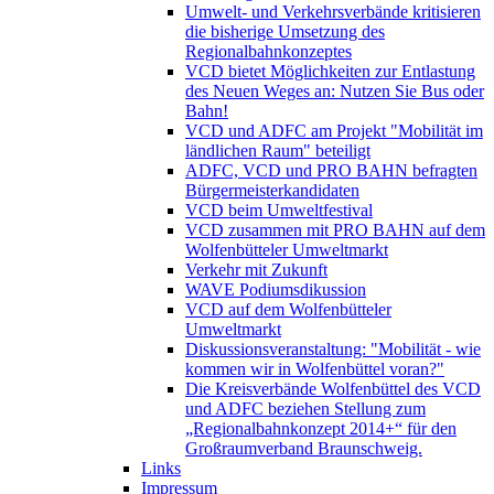
Umwelt- und Verkehrsverbände kritisieren
die bisherige Umsetzung des
Regionalbahnkonzeptes
VCD bietet Möglichkeiten zur Entlastung
des Neuen Weges an: Nutzen Sie Bus oder
Bahn!
VCD und ADFC am Projekt "Mobilität im
ländlichen Raum" beteiligt
ADFC, VCD und PRO BAHN befragten
Bürgermeisterkandidaten
VCD beim Umweltfestival
VCD zusammen mit PRO BAHN auf dem
Wolfenbütteler Umweltmarkt
Verkehr mit Zukunft
WAVE Podiumsdikussion
VCD auf dem Wolfenbütteler
Umweltmarkt
Diskussionsveranstaltung: "Mobilität - wie
kommen wir in Wolfenbüttel voran?"
Die Kreisverbände Wolfenbüttel des VCD
und ADFC beziehen Stellung zum
„Regionalbahnkonzept 2014+“ für den
Großraumverband Braunschweig.
Links
Impressum