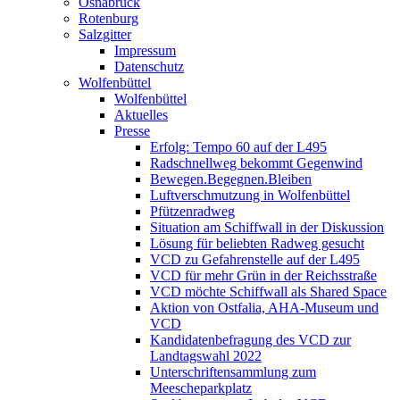
Osnabrück
Rotenburg
Salzgitter
Impressum
Datenschutz
Wolfenbüttel
Wolfenbüttel
Aktuelles
Presse
Erfolg: Tempo 60 auf der L495
Radschnellweg bekommt Gegenwind
Bewegen.Begegnen.Bleiben
Luftverschmutzung in Wolfenbüttel
Pfützenradweg
Situation am Schiffwall in der Diskussion
Lösung für beliebten Radweg gesucht
VCD zu Gefahrenstelle auf der L495
VCD für mehr Grün in der Reichsstraße
VCD möchte Schiffwall als Shared Space
Aktion von Ostfalia, AHA-Museum und
VCD
Kandidatenbefragung des VCD zur
Landtagswahl 2022
Unterschriftensammlung zum
Meescheparkplatz