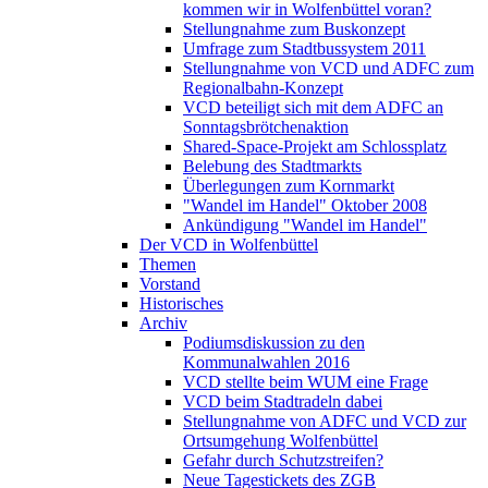
kommen wir in Wolfenbüttel voran?
Stellungnahme zum Buskonzept
Umfrage zum Stadtbussystem 2011
Stellungnahme von VCD und ADFC zum
Regionalbahn-Konzept
VCD beteiligt sich mit dem ADFC an
Sonntagsbrötchenaktion
Shared-Space-Projekt am Schlossplatz
Belebung des Stadtmarkts
Überlegungen zum Kornmarkt
"Wandel im Handel" Oktober 2008
Ankündigung "Wandel im Handel"
Der VCD in Wolfenbüttel
Themen
Vorstand
Historisches
Archiv
Podiumsdiskussion zu den
Kommunalwahlen 2016
VCD stellte beim WUM eine Frage
VCD beim Stadtradeln dabei
Stellungnahme von ADFC und VCD zur
Ortsumgehung Wolfenbüttel
Gefahr durch Schutzstreifen?
Neue Tagestickets des ZGB