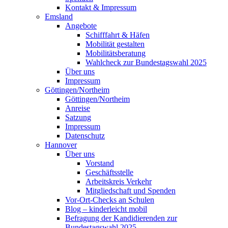
Kontakt & Impressum
Emsland
Angebote
Schifffahrt & Häfen
Mobilität gestalten
Mobilitätsberatung
Wahlcheck zur Bundestagswahl 2025
Über uns
Impressum
Göttingen/Northeim
Göttingen/Northeim
Anreise
Satzung
Impressum
Datenschutz
Hannover
Über uns
Vorstand
Geschäftsstelle
Arbeitskreis Verkehr
Mitgliedschaft und Spenden
Vor-Ort-Checks an Schulen
Blog – kinderleicht mobil
Befragung der Kandidierenden zur
Bundestagswahl 2025