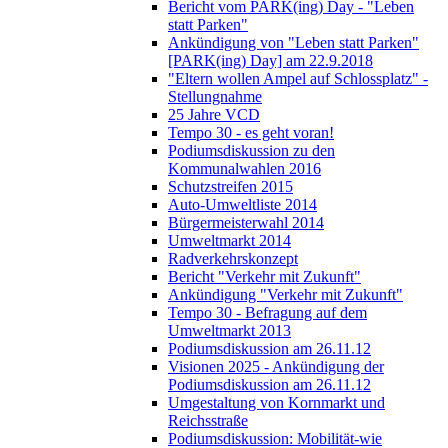
Bericht vom PARK(ing) Day - "Leben
statt Parken"
Ankündigung von "Leben statt Parken"
[PARK(ing) Day] am 22.9.2018
"Eltern wollen Ampel auf Schlossplatz" -
Stellungnahme
25 Jahre VCD
Tempo 30 - es geht voran!
Podiumsdiskussion zu den
Kommunalwahlen 2016
Schutzstreifen 2015
Auto-Umweltliste 2014
Bürgermeisterwahl 2014
Umweltmarkt 2014
Radverkehrskonzept
Bericht "Verkehr mit Zukunft"
Ankündigung "Verkehr mit Zukunft"
Tempo 30 - Befragung auf dem
Umweltmarkt 2013
Podiumsdiskussion am 26.11.12
Visionen 2025 - Ankündigung der
Podiumsdiskussion am 26.11.12
Umgestaltung von Kornmarkt und
Reichsstraße
Podiumsdiskussion: Mobilität-wie