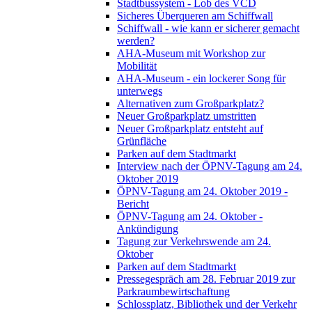
Stadtbussystem - Lob des VCD
Sicheres Überqueren am Schiffwall
Schiffwall - wie kann er sicherer gemacht
werden?
AHA-Museum mit Workshop zur
Mobilität
AHA-Museum - ein lockerer Song für
unterwegs
Alternativen zum Großparkplatz?
Neuer Großparkplatz umstritten
Neuer Großparkplatz entsteht auf
Grünfläche
Parken auf dem Stadtmarkt
Interview nach der ÖPNV-Tagung am 24.
Oktober 2019
ÖPNV-Tagung am 24. Oktober 2019 -
Bericht
ÖPNV-Tagung am 24. Oktober -
Ankündigung
Tagung zur Verkehrswende am 24.
Oktober
Parken auf dem Stadtmarkt
Pressegespräch am 28. Februar 2019 zur
Parkraumbewirtschaftung
Schlossplatz, Bibliothek und der Verkehr