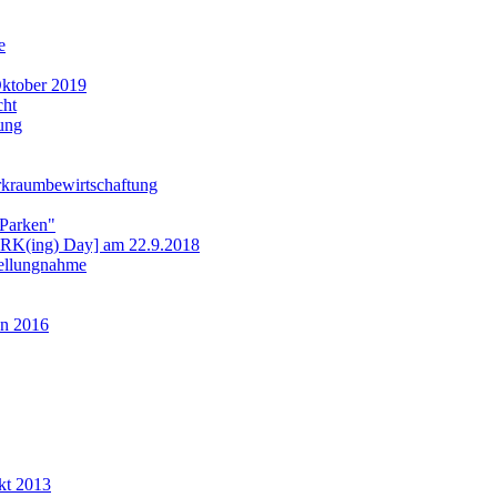
e
ktober 2019
cht
ung
rkraumbewirtschaftung
 Parken"
ARK(ing) Day] am 22.9.2018
tellungnahme
n 2016
kt 2013