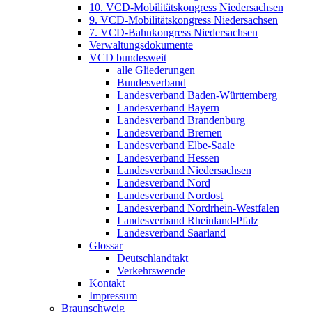
10. VCD-Mobilitätskongress Niedersachsen
9. VCD-Mobilitätskongress Niedersachsen
7. VCD-Bahnkongress Niedersachsen
Verwaltungsdokumente
VCD bundesweit
alle Gliederungen
Bundesverband
Landesverband Baden-Württemberg
Landesverband Bayern
Landesverband Brandenburg
Landesverband Bremen
Landesverband Elbe-Saale
Landesverband Hessen
Landesverband Niedersachsen
Landesverband Nord
Landesverband Nordost
Landesverband Nordrhein-Westfalen
Landesverband Rheinland-Pfalz
Landesverband Saarland
Glossar
Deutschlandtakt
Verkehrswende
Kontakt
Impressum
Braunschweig