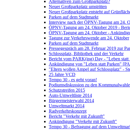
Alternativen zum Großparkplatz?
Neuer Großparkplatz umstritten
Neuer Großparkplatz entsteht auf Grünfläch
Parken auf dem Stadtmarkt
Interview nach der ÖPNV-Tagung am 24. O
ÖPNV-Tagung am 24. Oktober 2019 - Beri
ÖPNV-Tagung am 24. Oktober - Ankündig
Tagung zur Verkehrswende am 24. Oktober
Parken auf dem Stadtmarkt
Pressegespräch am 28. Februar 2019 zur Pa
Schlossplatz, Bibliothek und der Verkehr
Bericht vom PARK(ing) Day - "Leben statt
Ankündigung von "Leben statt Parken" [P
"Eltern wollen Ampel auf Schlossplatz" - S
25 Jahre VCD
Tempo 30 - es geht voran!
Podiumsdiskussion zu den Kommunalwahle
Schutzstreifen 2015
Auto-Umweltliste 2014
Bürgermeisterwahl 2014
Umweltmarkt 2014
Radverkehrskonzept
Bericht "Verkehr mit Zukunft"
Ankündigung "Verkehr mit Zukunft"
Tempo 30 - Befragung auf dem Umweltmar