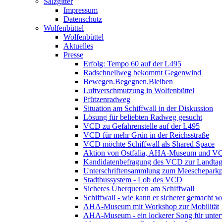
Salzgitter
Impressum
Datenschutz
Wolfenbüttel
Wolfenbüttel
Aktuelles
Presse
Erfolg: Tempo 60 auf der L495
Radschnellweg bekommt Gegenwind
Bewegen.Begegnen.Bleiben
Luftverschmutzung in Wolfenbüttel
Pfützenradweg
Situation am Schiffwall in der Diskussion
Lösung für beliebten Radweg gesucht
VCD zu Gefahrenstelle auf der L495
VCD für mehr Grün in der Reichsstraße
VCD möchte Schiffwall als Shared Space
Aktion von Ostfalia, AHA-Museum und V
Kandidatenbefragung des VCD zur Landta
Unterschriftensammlung zum Meescheparkp
Stadtbussystem - Lob des VCD
Sicheres Überqueren am Schiffwall
Schiffwall - wie kann er sicherer gemacht 
AHA-Museum mit Workshop zur Mobilität
AHA-Museum - ein lockerer Song für unte