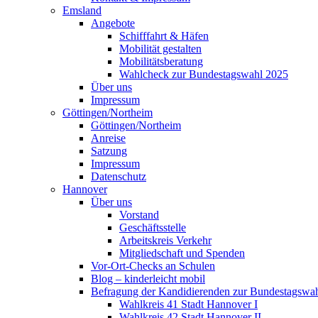
Emsland
Angebote
Schifffahrt & Häfen
Mobilität gestalten
Mobilitätsberatung
Wahlcheck zur Bundestagswahl 2025
Über uns
Impressum
Göttingen/Northeim
Göttingen/Northeim
Anreise
Satzung
Impressum
Datenschutz
Hannover
Über uns
Vorstand
Geschäftsstelle
Arbeitskreis Verkehr
Mitgliedschaft und Spenden
Vor-Ort-Checks an Schulen
Blog – kinderleicht mobil
Befragung der Kandidierenden zur Bundestagswa
Wahlkreis 41 Stadt Hannover I
Wahlkreis 42 Stadt Hannover II