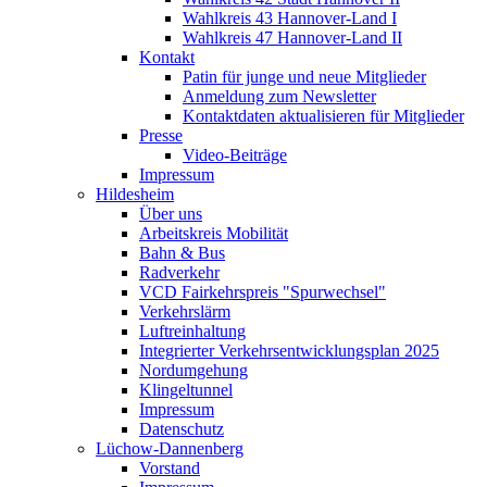
Wahlkreis 43 Hannover-Land I
Wahlkreis 47 Hannover-Land II
Kontakt
Patin für junge und neue Mitglieder
Anmeldung zum Newsletter
Kontaktdaten aktualisieren für Mitglieder
Presse
Video-Beiträge
Impressum
Hildesheim
Über uns
Arbeitskreis Mobilität
Bahn & Bus
Radverkehr
VCD Fairkehrspreis "Spurwechsel"
Verkehrslärm
Luftreinhaltung
Integrierter Verkehrsentwicklungsplan 2025
Nordumgehung
Klingeltunnel
Impressum
Datenschutz
Lüchow-Dannenberg
Vorstand