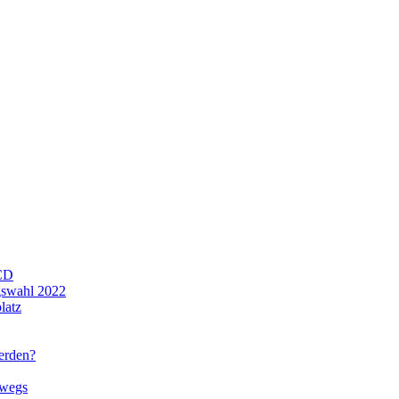
CD
gswahl 2022
latz
werden?
rwegs