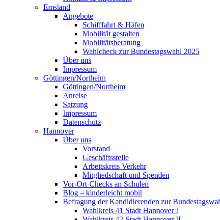
Emsland
Angebote
Schifffahrt & Häfen
Mobilität gestalten
Mobilitätsberatung
Wahlcheck zur Bundestagswahl 2025
Über uns
Impressum
Göttingen/Northeim
Göttingen/Northeim
Anreise
Satzung
Impressum
Datenschutz
Hannover
Über uns
Vorstand
Geschäftsstelle
Arbeitskreis Verkehr
Mitgliedschaft und Spenden
Vor-Ort-Checks an Schulen
Blog – kinderleicht mobil
Befragung der Kandidierenden zur Bundestagswa
Wahlkreis 41 Stadt Hannover I
Wahlkreis 42 Stadt Hannover II