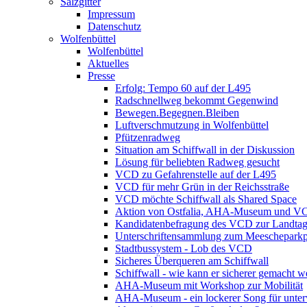
Salzgitter
Impressum
Datenschutz
Wolfenbüttel
Wolfenbüttel
Aktuelles
Presse
Erfolg: Tempo 60 auf der L495
Radschnellweg bekommt Gegenwind
Bewegen.Begegnen.Bleiben
Luftverschmutzung in Wolfenbüttel
Pfützenradweg
Situation am Schiffwall in der Diskussion
Lösung für beliebten Radweg gesucht
VCD zu Gefahrenstelle auf der L495
VCD für mehr Grün in der Reichsstraße
VCD möchte Schiffwall als Shared Space
Aktion von Ostfalia, AHA-Museum und V
Kandidatenbefragung des VCD zur Landta
Unterschriftensammlung zum Meescheparkp
Stadtbussystem - Lob des VCD
Sicheres Überqueren am Schiffwall
Schiffwall - wie kann er sicherer gemacht 
AHA-Museum mit Workshop zur Mobilität
AHA-Museum - ein lockerer Song für unte