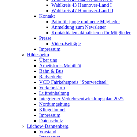
Wahlkreis 43 Hannover-Land I
Wahlkreis 47 Hannover-Land II
Kontakt
Patin für junge und neue Mitglieder
Anmeldung zum Newsletter
Kontaktdaten aktualisieren für Mitglieder
Presse
Video-Beiträge
Impressum
Hildesheim
Über uns
Arbeitskreis Mobilität
Bahn & Bus
Radverkehr
VCD Fairkehrspreis "Spurwechsel"
Verkehrslärm
Luftreinhaltung
Integrierter Verkehrsentwicklungsplan 2025
Nordumgehung
Klingeltunnel
Impressum
Datenschutz
Lüchow-Dannenberg
Vorstand