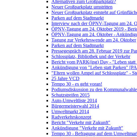
Alternativen zum Großparkplatz?
Neuer Großparkplatz umstritten
Neuer Großparkplatz entsteht auf Grünfläch
Parken auf dem Stadtmarkt
Interview nach der ÖPNV-Tagung am 24. O
ÖPNV-Tagung am 24. Oktober 2019 - Beri
ÖPNV-Tagung am 24. Oktober - Ankündig
Tagung zur Verkehrswende am 24. Oktober
Parken auf dem Stadtmarkt
Pressegespräch am 28. Februar 2019 zur Pa
Schlossplatz, Bibliothek und der Verkehr
Bericht vom PARK(ing) Day - "Leben statt
Ankündigung von "Leben statt Parken" [P
"Eltern wollen Ampel auf Schlossplatz" - S
25 Jahre VCD
Tempo 30 - es geht voran!
Podiumsdiskussion zu den Kommunalwahle
Schutzstreifen 2015
Auto-Umweltliste 2014
Bürgermeisterwahl 2014
Umweltmarkt 2014
Radverkehrskonzept
Bericht "Verkehr mit Zukunft"
Ankündigung "Verkehr mit Zukunft"
Tempo 30 - Befragung auf dem Umweltmar