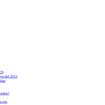
CD
gswahl 2022
latz
werden?
rwegs