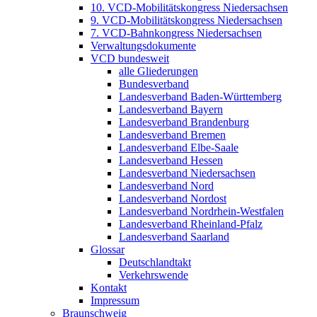
10. VCD-Mobilitätskongress Niedersachsen
9. VCD-Mobilitätskongress Niedersachsen
7. VCD-Bahnkongress Niedersachsen
Verwaltungsdokumente
VCD bundesweit
alle Gliederungen
Bundesverband
Landesverband Baden-Württemberg
Landesverband Bayern
Landesverband Brandenburg
Landesverband Bremen
Landesverband Elbe-Saale
Landesverband Hessen
Landesverband Niedersachsen
Landesverband Nord
Landesverband Nordost
Landesverband Nordrhein-Westfalen
Landesverband Rheinland-Pfalz
Landesverband Saarland
Glossar
Deutschlandtakt
Verkehrswende
Kontakt
Impressum
Braunschweig