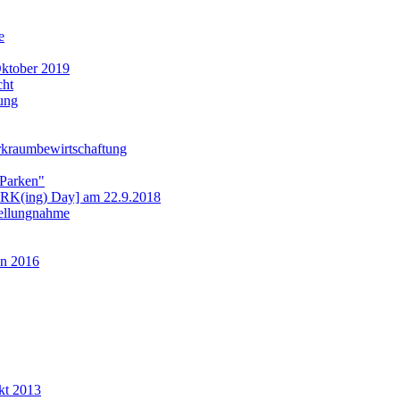
e
ktober 2019
cht
ung
rkraumbewirtschaftung
 Parken"
ARK(ing) Day] am 22.9.2018
tellungnahme
n 2016
kt 2013