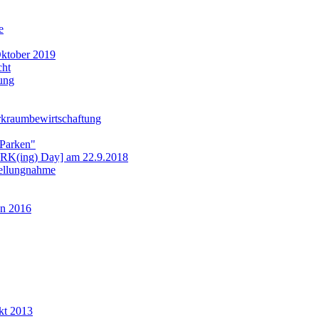
e
ktober 2019
cht
ung
rkraumbewirtschaftung
 Parken"
ARK(ing) Day] am 22.9.2018
tellungnahme
n 2016
kt 2013