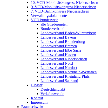
10. VCD-Mobilitätskongress Niedersachsen
9. VCD-Mobilitätskongress Niedersachsen
7. VCD-Bahnkongress Niedersachsen
Verwaltungsdokumente
VCD bundesweit
alle Gliederungen
Bundesverband
Landesverband Baden-Württemberg
Landesverband Bayern
Landesverband Brandenburg
Landesverband Bremen
Landesverband Elbe-Saale
Landesverband Hessen
Landesverband Niedersachsen
Landesverband Nord
Landesverband Nordost
Landesverband Nordrhein-Westfalen
Landesverband Rheinland-Pfalz
Landesverband Saarland
Glossar
Deutschlandtakt
Verkehrswende
Kontakt
Impressum
Braunschweig