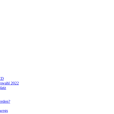
CD
gswahl 2022
latz
werden?
rwegs