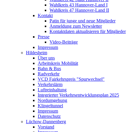
Wahlkreis 43 Hannover-Land I
Wahlkreis 47 Hannover-Land II
Kontakt
Patin für junge und neue Mitglieder
Anmeldung zum Newsletter
Kontaktdaten aktualisieren für Mitglieder
Presse
Video-Beiträge
Impressum
Hildesheim
Über uns
Arbeitskreis Mobilität
Bahn & Bus
Radverkehr
VCD Fairkehrspreis "Spurwechsel"
Verkehrslärm
Luftreinhaltung
Integrierter Verkehrsentwicklungsplan 2025
Nordumgehung
Klingeltunnel
Impressum
Datenschutz
Lüchow-Dannenberg
Vorstand