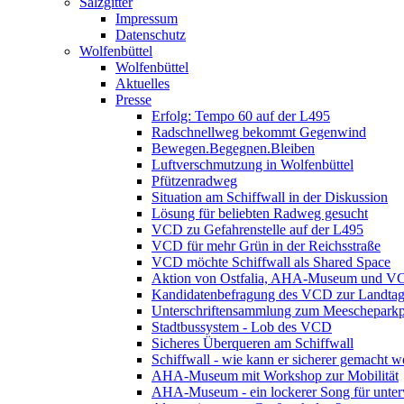
Salzgitter
Impressum
Datenschutz
Wolfenbüttel
Wolfenbüttel
Aktuelles
Presse
Erfolg: Tempo 60 auf der L495
Radschnellweg bekommt Gegenwind
Bewegen.Begegnen.Bleiben
Luftverschmutzung in Wolfenbüttel
Pfützenradweg
Situation am Schiffwall in der Diskussion
Lösung für beliebten Radweg gesucht
VCD zu Gefahrenstelle auf der L495
VCD für mehr Grün in der Reichsstraße
VCD möchte Schiffwall als Shared Space
Aktion von Ostfalia, AHA-Museum und V
Kandidatenbefragung des VCD zur Landta
Unterschriftensammlung zum Meescheparkp
Stadtbussystem - Lob des VCD
Sicheres Überqueren am Schiffwall
Schiffwall - wie kann er sicherer gemacht 
AHA-Museum mit Workshop zur Mobilität
AHA-Museum - ein lockerer Song für unte