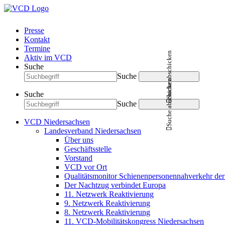
Presse
Kontakt
Termine
Suche abschicken
Aktiv im VCD
Suche
Suche
Suche abschicken
Suche
Suche
VCD Niedersachsen
Landesverband Niedersachsen
Über uns
Geschäftsstelle
Vorstand
VCD vor Ort
Qualitätsmonitor Schienenpersonennahverkehr d
Der Nachtzug verbindet Europa
11. Netzwerk Reaktivierung
9. Netzwerk Reaktivierung
8. Netzwerk Reaktivierung
11. VCD-Mobilitätskongress Niedersachsen