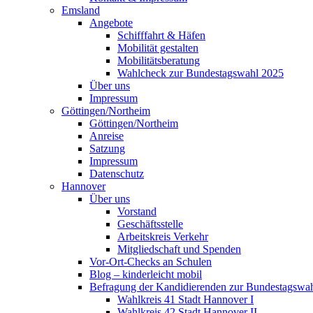
Emsland
Angebote
Schifffahrt & Häfen
Mobilität gestalten
Mobilitätsberatung
Wahlcheck zur Bundestagswahl 2025
Über uns
Impressum
Göttingen/Northeim
Göttingen/Northeim
Anreise
Satzung
Impressum
Datenschutz
Hannover
Über uns
Vorstand
Geschäftsstelle
Arbeitskreis Verkehr
Mitgliedschaft und Spenden
Vor-Ort-Checks an Schulen
Blog – kinderleicht mobil
Befragung der Kandidierenden zur Bundestagswa
Wahlkreis 41 Stadt Hannover I
Wahlkreis 42 Stadt Hannover II