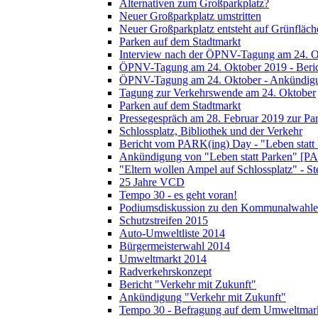
Alternativen zum Großparkplatz?
Neuer Großparkplatz umstritten
Neuer Großparkplatz entsteht auf Grünfläch
Parken auf dem Stadtmarkt
Interview nach der ÖPNV-Tagung am 24. O
ÖPNV-Tagung am 24. Oktober 2019 - Beri
ÖPNV-Tagung am 24. Oktober - Ankündig
Tagung zur Verkehrswende am 24. Oktober
Parken auf dem Stadtmarkt
Pressegespräch am 28. Februar 2019 zur Pa
Schlossplatz, Bibliothek und der Verkehr
Bericht vom PARK(ing) Day - "Leben statt
Ankündigung von "Leben statt Parken" [P
"Eltern wollen Ampel auf Schlossplatz" - S
25 Jahre VCD
Tempo 30 - es geht voran!
Podiumsdiskussion zu den Kommunalwahle
Schutzstreifen 2015
Auto-Umweltliste 2014
Bürgermeisterwahl 2014
Umweltmarkt 2014
Radverkehrskonzept
Bericht "Verkehr mit Zukunft"
Ankündigung "Verkehr mit Zukunft"
Tempo 30 - Befragung auf dem Umweltmar