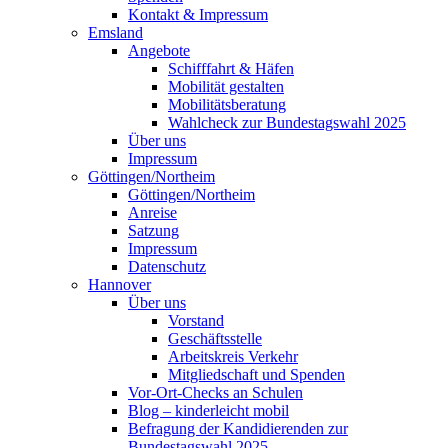
Kontakt & Impressum
Emsland
Angebote
Schifffahrt & Häfen
Mobilität gestalten
Mobilitätsberatung
Wahlcheck zur Bundestagswahl 2025
Über uns
Impressum
Göttingen/Northeim
Göttingen/Northeim
Anreise
Satzung
Impressum
Datenschutz
Hannover
Über uns
Vorstand
Geschäftsstelle
Arbeitskreis Verkehr
Mitgliedschaft und Spenden
Vor-Ort-Checks an Schulen
Blog – kinderleicht mobil
Befragung der Kandidierenden zur
Bundestagswahl 2025