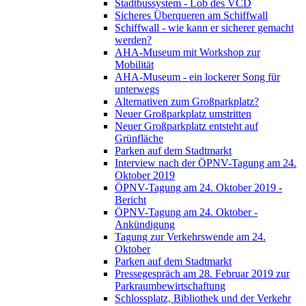
Stadtbussystem - Lob des VCD
Sicheres Überqueren am Schiffwall
Schiffwall - wie kann er sicherer gemacht
werden?
AHA-Museum mit Workshop zur
Mobilität
AHA-Museum - ein lockerer Song für
unterwegs
Alternativen zum Großparkplatz?
Neuer Großparkplatz umstritten
Neuer Großparkplatz entsteht auf
Grünfläche
Parken auf dem Stadtmarkt
Interview nach der ÖPNV-Tagung am 24.
Oktober 2019
ÖPNV-Tagung am 24. Oktober 2019 -
Bericht
ÖPNV-Tagung am 24. Oktober -
Ankündigung
Tagung zur Verkehrswende am 24.
Oktober
Parken auf dem Stadtmarkt
Pressegespräch am 28. Februar 2019 zur
Parkraumbewirtschaftung
Schlossplatz, Bibliothek und der Verkehr