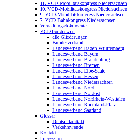
11. VCD-Mobilitätskongress Niedersachsen
10. VCD-Mobilitätskongress Niedersachsen
9. VCD-Mobilitätskongress Niedersachsen
7. VCD-Bahnkongress Niedersachsen
Verwaltungsdokumente
VCD bundesweit
alle Gliederungen
Bundesverband
Landesverband Baden-Württemberg
Landesverband Bayern
Landesverband Brandenburg
Landesverband Bremen
Landesverband Elbe-Saale
Landesverband Hessen
Landesverband Niedersachsen
Landesverband Nord
Landesverband Nordost
Landesverband Nordrhein-Westfalen
Landesverband Rheinland-Pfalz
Landesverband Saarland
Glossar
Deutschlandtakt
Verkehrswende
Kontakt
Impressum