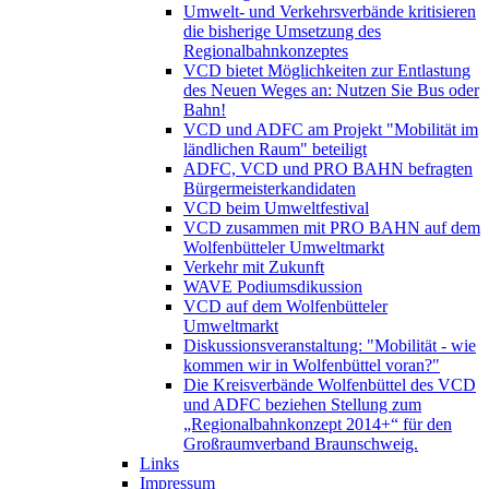
Umwelt- und Verkehrsverbände kritisieren
die bisherige Umsetzung des
Regionalbahnkonzeptes
VCD bietet Möglichkeiten zur Entlastung
des Neuen Weges an: Nutzen Sie Bus oder
Bahn!
VCD und ADFC am Projekt "Mobilität im
ländlichen Raum" beteiligt
ADFC, VCD und PRO BAHN befragten
Bürgermeisterkandidaten
VCD beim Umweltfestival
VCD zusammen mit PRO BAHN auf dem
Wolfenbütteler Umweltmarkt
Verkehr mit Zukunft
WAVE Podiumsdikussion
VCD auf dem Wolfenbütteler
Umweltmarkt
Diskussionsveranstaltung: "Mobilität - wie
kommen wir in Wolfenbüttel voran?"
Die Kreisverbände Wolfenbüttel des VCD
und ADFC beziehen Stellung zum
„Regionalbahnkonzept 2014+“ für den
Großraumverband Braunschweig.
Links
Impressum