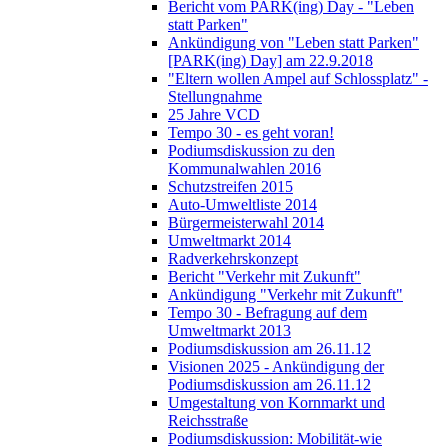
Bericht vom PARK(ing) Day - "Leben
statt Parken"
Ankündigung von "Leben statt Parken"
[PARK(ing) Day] am 22.9.2018
"Eltern wollen Ampel auf Schlossplatz" -
Stellungnahme
25 Jahre VCD
Tempo 30 - es geht voran!
Podiumsdiskussion zu den
Kommunalwahlen 2016
Schutzstreifen 2015
Auto-Umweltliste 2014
Bürgermeisterwahl 2014
Umweltmarkt 2014
Radverkehrskonzept
Bericht "Verkehr mit Zukunft"
Ankündigung "Verkehr mit Zukunft"
Tempo 30 - Befragung auf dem
Umweltmarkt 2013
Podiumsdiskussion am 26.11.12
Visionen 2025 - Ankündigung der
Podiumsdiskussion am 26.11.12
Umgestaltung von Kornmarkt und
Reichsstraße
Podiumsdiskussion: Mobilität-wie