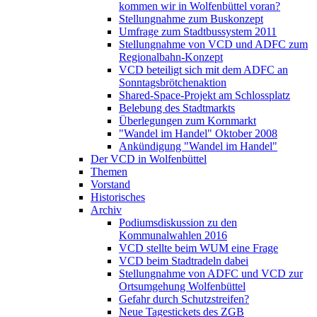
kommen wir in Wolfenbüttel voran?
Stellungnahme zum Buskonzept
Umfrage zum Stadtbussystem 2011
Stellungnahme von VCD und ADFC zum
Regionalbahn-Konzept
VCD beteiligt sich mit dem ADFC an
Sonntagsbrötchenaktion
Shared-Space-Projekt am Schlossplatz
Belebung des Stadtmarkts
Überlegungen zum Kornmarkt
"Wandel im Handel" Oktober 2008
Ankündigung "Wandel im Handel"
Der VCD in Wolfenbüttel
Themen
Vorstand
Historisches
Archiv
Podiumsdiskussion zu den
Kommunalwahlen 2016
VCD stellte beim WUM eine Frage
VCD beim Stadtradeln dabei
Stellungnahme von ADFC und VCD zur
Ortsumgehung Wolfenbüttel
Gefahr durch Schutzstreifen?
Neue Tagestickets des ZGB