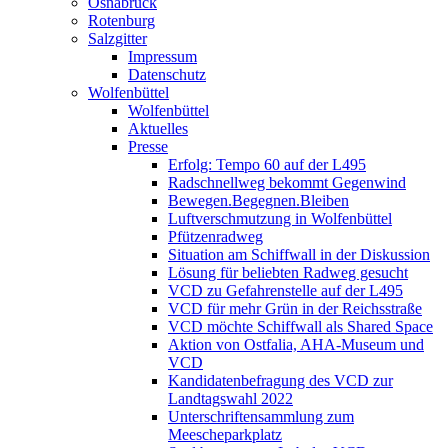
Osnabrück
Rotenburg
Salzgitter
Impressum
Datenschutz
Wolfenbüttel
Wolfenbüttel
Aktuelles
Presse
Erfolg: Tempo 60 auf der L495
Radschnellweg bekommt Gegenwind
Bewegen.Begegnen.Bleiben
Luftverschmutzung in Wolfenbüttel
Pfützenradweg
Situation am Schiffwall in der Diskussion
Lösung für beliebten Radweg gesucht
VCD zu Gefahrenstelle auf der L495
VCD für mehr Grün in der Reichsstraße
VCD möchte Schiffwall als Shared Space
Aktion von Ostfalia, AHA-Museum und
VCD
Kandidatenbefragung des VCD zur
Landtagswahl 2022
Unterschriftensammlung zum
Meescheparkplatz