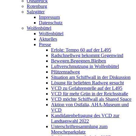
Osnabrück
Rotenburg
Salzgitter
Impressum
Datenschutz
Wolfenbüttel
Wolfenbüttel
Aktuelles
Presse
Erfolg: Tempo 60 auf der L495
Radschnellweg bekommt Gegenwind
Bewegen.Begegnen.Bleiben
Luftverschmutzung in Wolfenbüttel
Pfützenradweg
Situation am Schiffwall in der Diskussion
Lösung für beliebten Radweg gesucht
VCD zu Gefahrenstelle auf der L495
VCD für mehr Grün in der Reichsstraße
VCD möchte Schiffwall als Shared Space
Aktion von Ostfalia, AHA-Museum und
VCD
Kandidatenbefragung des VCD zur
Landtagswahl 2022
Unterschriftensammlung zum
Meescheparkplatz