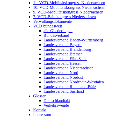
11. VCD-Mobilitätskongress Niedersachsen
10. VCD-Mobilitätskongress Niedersachsen
9. VCD-Mobilitätskongress Niedersachsen
7. VCD-Bahnkongress Niedersachsen
Verwaltungsdokumente
VCD bundesweit
alle Gliederungen
Bundesverband
Landesverband Baden-Württemberg
Landesverband Bayern
Landesverband Brandenburg
Landesverband Bremen
Landesverband Elbe-Saale
Landesverband Hessen
Landesverband Niedersachsen
Landesverband Nord
Landesverband Nordost
Landesverband Nordrhein-Westfalen
Landesverband Rheinland-Pfalz
Landesverband Saarland
Glossar
Deutschlandtakt
Verkehrswende
Kontakt
Impressum