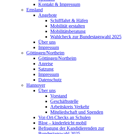
Kontakt & Impressum
Emsland
Angebote
Schifffahrt & Häfen
Mobilität gestalten
Mobilitätsberatung
Wahlcheck zur Bundestagswahl 2025
Über uns
Impressum
Göttingen/Northeim
Göttingen/Northeim
Anreise
Satzung
Impressum
Datenschutz
Hannover
Über uns
Vorstand
Geschäftsstelle
Arbeitskreis Verkehr
Mitgliedschaft und Spenden
Vor-Ort-Checks an Schulen
Blog – kinderleicht mobil
Befragung der Kandidierenden zur
Bundestagswahl 2025