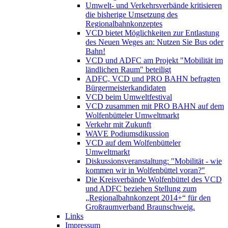
Umwelt- und Verkehrsverbände kritisieren
die bisherige Umsetzung des
Regionalbahnkonzeptes
VCD bietet Möglichkeiten zur Entlastung
des Neuen Weges an: Nutzen Sie Bus oder
Bahn!
VCD und ADFC am Projekt "Mobilität im
ländlichen Raum" beteiligt
ADFC, VCD und PRO BAHN befragten
Bürgermeisterkandidaten
VCD beim Umweltfestival
VCD zusammen mit PRO BAHN auf dem
Wolfenbütteler Umweltmarkt
Verkehr mit Zukunft
WAVE Podiumsdikussion
VCD auf dem Wolfenbütteler
Umweltmarkt
Diskussionsveranstaltung: "Mobilität - wie
kommen wir in Wolfenbüttel voran?"
Die Kreisverbände Wolfenbüttel des VCD
und ADFC beziehen Stellung zum
„Regionalbahnkonzept 2014+“ für den
Großraumverband Braunschweig.
Links
Impressum