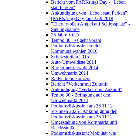
Bericht vom PARK(ing) Day - "Leben
statt Parken"
Ankündigung von "Leben statt Parken"
[PARK(ing) Day] am 22.9.2018
"Eltern wollen Ampel auf Schlossplatz" -
Stellungnahme
25 Jahre VCD
Tempo 30 - es geht voran!
Podiumsdiskussion zu den
Kommunalwahlen 2016
Schutzstreifen 2015
Auto-Umweltliste 2014
Bürgermeisterwahl 2014
Umweltmarkt 2014
Radverkehrskonzept
Bericht "Verkehr mit Zukunft"
Ankündigung "Verkehr mit Zukunft"
Tempo 30 - Befragung auf dem
Umweltmarkt 2013
Podiumsdiskussion am 26.11.12
Visionen 2025 - Ankündigung der
Podiumsdiskussion am 26.11.12
Umgestaltung von Kornmarkt und
Reichsstraße
Podiumsdiskussion: Mobilität-wie