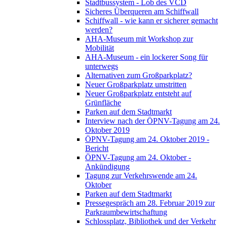
Stadtbussystem - Lob des VCD
Sicheres Überqueren am Schiffwall
Schiffwall - wie kann er sicherer gemacht
werden?
AHA-Museum mit Workshop zur
Mobilität
AHA-Museum - ein lockerer Song für
unterwegs
Alternativen zum Großparkplatz?
Neuer Großparkplatz umstritten
Neuer Großparkplatz entsteht auf
Grünfläche
Parken auf dem Stadtmarkt
Interview nach der ÖPNV-Tagung am 24.
Oktober 2019
ÖPNV-Tagung am 24. Oktober 2019 -
Bericht
ÖPNV-Tagung am 24. Oktober -
Ankündigung
Tagung zur Verkehrswende am 24.
Oktober
Parken auf dem Stadtmarkt
Pressegespräch am 28. Februar 2019 zur
Parkraumbewirtschaftung
Schlossplatz, Bibliothek und der Verkehr