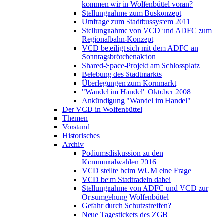
kommen wir in Wolfenbüttel voran?
Stellungnahme zum Buskonzept
Umfrage zum Stadtbussystem 2011
Stellungnahme von VCD und ADFC zum
Regionalbahn-Konzept
VCD beteiligt sich mit dem ADFC an
Sonntagsbrötchenaktion
Shared-Space-Projekt am Schlossplatz
Belebung des Stadtmarkts
Überlegungen zum Kornmarkt
"Wandel im Handel" Oktober 2008
Ankündigung "Wandel im Handel"
Der VCD in Wolfenbüttel
Themen
Vorstand
Historisches
Archiv
Podiumsdiskussion zu den
Kommunalwahlen 2016
VCD stellte beim WUM eine Frage
VCD beim Stadtradeln dabei
Stellungnahme von ADFC und VCD zur
Ortsumgehung Wolfenbüttel
Gefahr durch Schutzstreifen?
Neue Tagestickets des ZGB