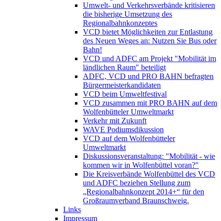
Umwelt- und Verkehrsverbände kritisieren
die bisherige Umsetzung des
Regionalbahnkonzeptes
VCD bietet Möglichkeiten zur Entlastung
des Neuen Weges an: Nutzen Sie Bus oder
Bahn!
VCD und ADFC am Projekt "Mobilität im
ländlichen Raum" beteiligt
ADFC, VCD und PRO BAHN befragten
Bürgermeisterkandidaten
VCD beim Umweltfestival
VCD zusammen mit PRO BAHN auf dem
Wolfenbütteler Umweltmarkt
Verkehr mit Zukunft
WAVE Podiumsdikussion
VCD auf dem Wolfenbütteler
Umweltmarkt
Diskussionsveranstaltung: "Mobilität - wie
kommen wir in Wolfenbüttel voran?"
Die Kreisverbände Wolfenbüttel des VCD
und ADFC beziehen Stellung zum
„Regionalbahnkonzept 2014+“ für den
Großraumverband Braunschweig.
Links
Impressum