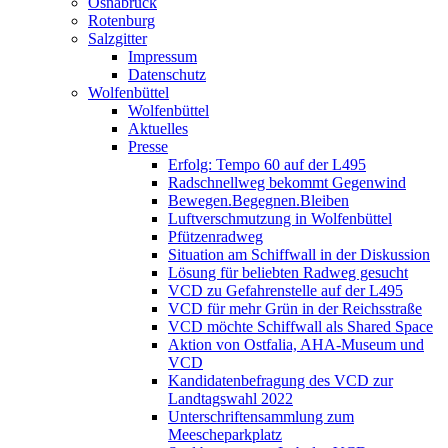
Osnabrück
Rotenburg
Salzgitter
Impressum
Datenschutz
Wolfenbüttel
Wolfenbüttel
Aktuelles
Presse
Erfolg: Tempo 60 auf der L495
Radschnellweg bekommt Gegenwind
Bewegen.Begegnen.Bleiben
Luftverschmutzung in Wolfenbüttel
Pfützenradweg
Situation am Schiffwall in der Diskussion
Lösung für beliebten Radweg gesucht
VCD zu Gefahrenstelle auf der L495
VCD für mehr Grün in der Reichsstraße
VCD möchte Schiffwall als Shared Space
Aktion von Ostfalia, AHA-Museum und
VCD
Kandidatenbefragung des VCD zur
Landtagswahl 2022
Unterschriftensammlung zum
Meescheparkplatz