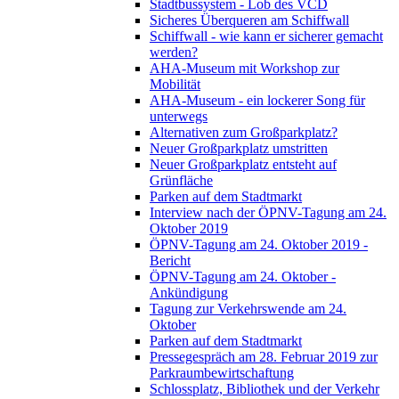
Stadtbussystem - Lob des VCD
Sicheres Überqueren am Schiffwall
Schiffwall - wie kann er sicherer gemacht
werden?
AHA-Museum mit Workshop zur
Mobilität
AHA-Museum - ein lockerer Song für
unterwegs
Alternativen zum Großparkplatz?
Neuer Großparkplatz umstritten
Neuer Großparkplatz entsteht auf
Grünfläche
Parken auf dem Stadtmarkt
Interview nach der ÖPNV-Tagung am 24.
Oktober 2019
ÖPNV-Tagung am 24. Oktober 2019 -
Bericht
ÖPNV-Tagung am 24. Oktober -
Ankündigung
Tagung zur Verkehrswende am 24.
Oktober
Parken auf dem Stadtmarkt
Pressegespräch am 28. Februar 2019 zur
Parkraumbewirtschaftung
Schlossplatz, Bibliothek und der Verkehr