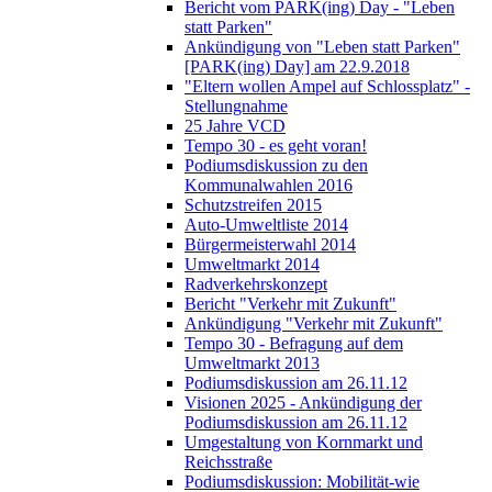
Bericht vom PARK(ing) Day - "Leben
statt Parken"
Ankündigung von "Leben statt Parken"
[PARK(ing) Day] am 22.9.2018
"Eltern wollen Ampel auf Schlossplatz" -
Stellungnahme
25 Jahre VCD
Tempo 30 - es geht voran!
Podiumsdiskussion zu den
Kommunalwahlen 2016
Schutzstreifen 2015
Auto-Umweltliste 2014
Bürgermeisterwahl 2014
Umweltmarkt 2014
Radverkehrskonzept
Bericht "Verkehr mit Zukunft"
Ankündigung "Verkehr mit Zukunft"
Tempo 30 - Befragung auf dem
Umweltmarkt 2013
Podiumsdiskussion am 26.11.12
Visionen 2025 - Ankündigung der
Podiumsdiskussion am 26.11.12
Umgestaltung von Kornmarkt und
Reichsstraße
Podiumsdiskussion: Mobilität-wie