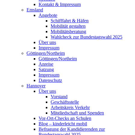
Kontakt & Impressum
Emsland
Angebote
Schifffahrt & Häfen
Mobilität gestalten
Mobilitätsberatung
Wahlcheck zur Bundestagswahl 2025
Über uns
Impressum
Göttingen/Northeim
Göttingen/Northeim
Anreise
Satzung
Impressum
Datenschutz
Hannover
Über uns
Vorstand
Geschäftsstelle
Arbeitskreis Verkehr
Mitgliedschaft und Spenden
Vor-Ort-Checks an Schulen
Blog – kinderleicht mobil
Befragung der Kandidierenden zur
Bundestagswahl 2025