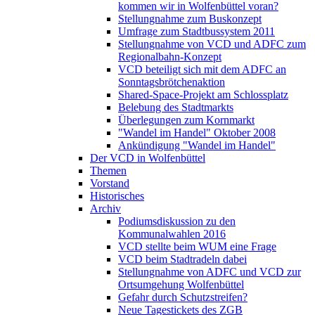
kommen wir in Wolfenbüttel voran?
Stellungnahme zum Buskonzept
Umfrage zum Stadtbussystem 2011
Stellungnahme von VCD und ADFC zum
Regionalbahn-Konzept
VCD beteiligt sich mit dem ADFC an
Sonntagsbrötchenaktion
Shared-Space-Projekt am Schlossplatz
Belebung des Stadtmarkts
Überlegungen zum Kornmarkt
"Wandel im Handel" Oktober 2008
Ankündigung "Wandel im Handel"
Der VCD in Wolfenbüttel
Themen
Vorstand
Historisches
Archiv
Podiumsdiskussion zu den
Kommunalwahlen 2016
VCD stellte beim WUM eine Frage
VCD beim Stadtradeln dabei
Stellungnahme von ADFC und VCD zur
Ortsumgehung Wolfenbüttel
Gefahr durch Schutzstreifen?
Neue Tagestickets des ZGB