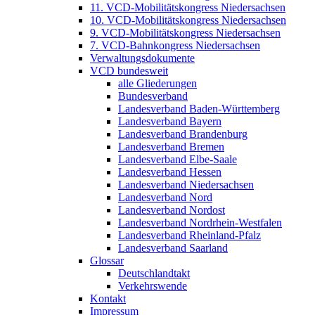
11. VCD-Mobilitätskongress Niedersachsen
10. VCD-Mobilitätskongress Niedersachsen
9. VCD-Mobilitätskongress Niedersachsen
7. VCD-Bahnkongress Niedersachsen
Verwaltungsdokumente
VCD bundesweit
alle Gliederungen
Bundesverband
Landesverband Baden-Württemberg
Landesverband Bayern
Landesverband Brandenburg
Landesverband Bremen
Landesverband Elbe-Saale
Landesverband Hessen
Landesverband Niedersachsen
Landesverband Nord
Landesverband Nordost
Landesverband Nordrhein-Westfalen
Landesverband Rheinland-Pfalz
Landesverband Saarland
Glossar
Deutschlandtakt
Verkehrswende
Kontakt
Impressum