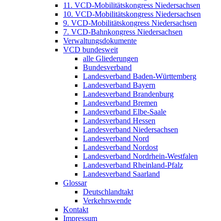
11. VCD-Mobilitätskongress Niedersachsen
10. VCD-Mobilitätskongress Niedersachsen
9. VCD-Mobilitätskongress Niedersachsen
7. VCD-Bahnkongress Niedersachsen
Verwaltungsdokumente
VCD bundesweit
alle Gliederungen
Bundesverband
Landesverband Baden-Württemberg
Landesverband Bayern
Landesverband Brandenburg
Landesverband Bremen
Landesverband Elbe-Saale
Landesverband Hessen
Landesverband Niedersachsen
Landesverband Nord
Landesverband Nordost
Landesverband Nordrhein-Westfalen
Landesverband Rheinland-Pfalz
Landesverband Saarland
Glossar
Deutschlandtakt
Verkehrswende
Kontakt
Impressum