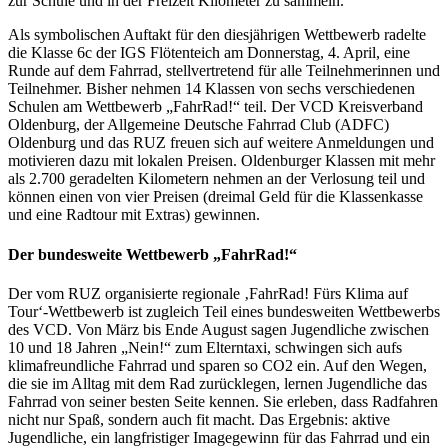
zur Schule und in der Freizeit Kilometer zu sammeln.
Als symbolischen Auftakt für den diesjährigen Wettbewerb radelte
die Klasse 6c der IGS Flötenteich am Donnerstag, 4. April, eine
Runde auf dem Fahrrad, stellvertretend für alle Teilnehmerinnen und
Teilnehmer. Bisher nehmen 14 Klassen von sechs verschiedenen
Schulen am Wettbewerb „FahrRad!“ teil. Der VCD Kreisverband
Oldenburg, der Allgemeine Deutsche Fahrrad Club (ADFC)
Oldenburg und das RUZ freuen sich auf weitere Anmeldungen und
motivieren dazu mit lokalen Preisen. Oldenburger Klassen mit mehr
als 2.700 geradelten Kilometern nehmen an der Verlosung teil und
können einen von vier Preisen (dreimal Geld für die Klassenkasse
und eine Radtour mit Extras) gewinnen.
Der bundesweite Wettbewerb „FahrRad!“
Der vom RUZ organisierte regionale ‚FahrRad! Fürs Klima auf
Tour‘-Wettbewerb ist zugleich Teil eines bundesweiten Wettbewerbs
des VCD. Von März bis Ende August sagen Jugendliche zwischen
10 und 18 Jahren „Nein!“ zum Elterntaxi, schwingen sich aufs
klimafreundliche Fahrrad und sparen so CO2 ein. Auf den Wegen,
die sie im Alltag mit dem Rad zurücklegen, lernen Jugendliche das
Fahrrad von seiner besten Seite kennen. Sie erleben, dass Radfahren
nicht nur Spaß, sondern auch fit macht. Das Ergebnis: aktive
Jugendliche, ein langfristiger Imagegewinn für das Fahrrad und ein