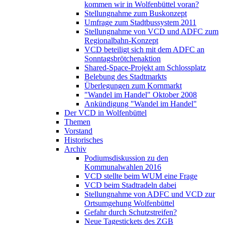
kommen wir in Wolfenbüttel voran?
Stellungnahme zum Buskonzept
Umfrage zum Stadtbussystem 2011
Stellungnahme von VCD und ADFC zum
Regionalbahn-Konzept
VCD beteiligt sich mit dem ADFC an
Sonntagsbrötchenaktion
Shared-Space-Projekt am Schlossplatz
Belebung des Stadtmarkts
Überlegungen zum Kornmarkt
"Wandel im Handel" Oktober 2008
Ankündigung "Wandel im Handel"
Der VCD in Wolfenbüttel
Themen
Vorstand
Historisches
Archiv
Podiumsdiskussion zu den
Kommunalwahlen 2016
VCD stellte beim WUM eine Frage
VCD beim Stadtradeln dabei
Stellungnahme von ADFC und VCD zur
Ortsumgehung Wolfenbüttel
Gefahr durch Schutzstreifen?
Neue Tagestickets des ZGB