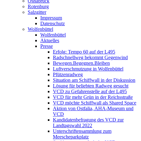
Osnabrück
Rotenburg
Salzgitter
Impressum
Datenschutz
Wolfenbüttel
Wolfenbüttel
Aktuelles
Presse
Erfolg: Tempo 60 auf der L495
Radschnellweg bekommt Gegenwind
Bewegen.Begegnen.Bleiben
Luftverschmutzung in Wolfenbüttel
Pfützenradweg
Situation am Schiffwall in der Diskussion
Lösung für beliebten Radweg gesucht
VCD zu Gefahrenstelle auf der L495
VCD für mehr Grün in der Reichsstraße
VCD möchte Schiffwall als Shared Space
Aktion von Ostfalia, AHA-Museum und
VCD
Kandidatenbefragung des VCD zur
Landtagswahl 2022
Unterschriftensammlung zum
Meescheparkplatz