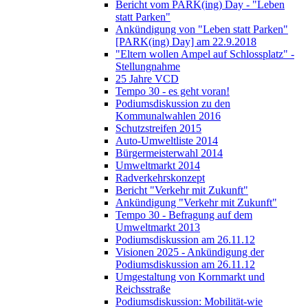
Bericht vom PARK(ing) Day - "Leben
statt Parken"
Ankündigung von "Leben statt Parken"
[PARK(ing) Day] am 22.9.2018
"Eltern wollen Ampel auf Schlossplatz" -
Stellungnahme
25 Jahre VCD
Tempo 30 - es geht voran!
Podiumsdiskussion zu den
Kommunalwahlen 2016
Schutzstreifen 2015
Auto-Umweltliste 2014
Bürgermeisterwahl 2014
Umweltmarkt 2014
Radverkehrskonzept
Bericht "Verkehr mit Zukunft"
Ankündigung "Verkehr mit Zukunft"
Tempo 30 - Befragung auf dem
Umweltmarkt 2013
Podiumsdiskussion am 26.11.12
Visionen 2025 - Ankündigung der
Podiumsdiskussion am 26.11.12
Umgestaltung von Kornmarkt und
Reichsstraße
Podiumsdiskussion: Mobilität-wie