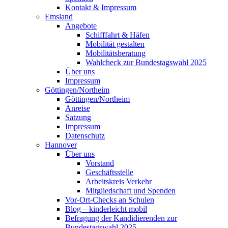
Kontakt & Impressum
Emsland
Angebote
Schifffahrt & Häfen
Mobilität gestalten
Mobilitätsberatung
Wahlcheck zur Bundestagswahl 2025
Über uns
Impressum
Göttingen/Northeim
Göttingen/Northeim
Anreise
Satzung
Impressum
Datenschutz
Hannover
Über uns
Vorstand
Geschäftsstelle
Arbeitskreis Verkehr
Mitgliedschaft und Spenden
Vor-Ort-Checks an Schulen
Blog – kinderleicht mobil
Befragung der Kandidierenden zur
Bundestagswahl 2025