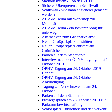
Stadtbussystem - Lob des VCD
Sicheres Überqueren am Schiffwall
Schiffwall - wie kann er sicherer gemacht
werden?
AHA-Museum mit Workshop zur
Mobilität
AHA-Museum - ein lockerer Song für
unterwegs
Alternativen zum Großparkplatz?
Neuer Großparkplatz umstritten
Neuer Großparkplatz entsteht auf
Grünfläche
Parken auf dem Stadtmarkt
Interview nach der ÖPNV-Tagung am 24.
Oktober 2019
ÖPNV-Tagung am 24. Oktober 2019 -
Bericht
ÖPNV-Tagung am 24. Oktober -
Ankündigung
Tagung zur Verkehrswende am 24.
Oktober
Parken auf dem Stadtmarkt
Pressegespräch am 28. Februar 2019 zur
Parkraumbewirtschaftung
Schlossplatz, Bibliothek und der Verkehr