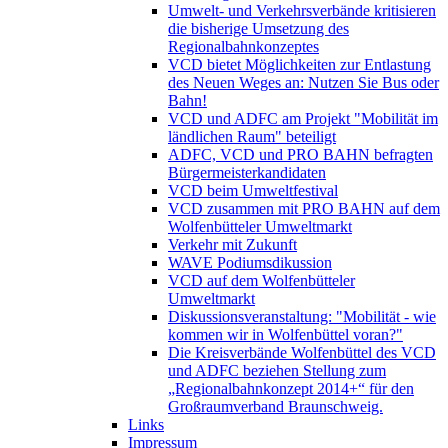
Umwelt- und Verkehrsverbände kritisieren
die bisherige Umsetzung des
Regionalbahnkonzeptes
VCD bietet Möglichkeiten zur Entlastung
des Neuen Weges an: Nutzen Sie Bus oder
Bahn!
VCD und ADFC am Projekt "Mobilität im
ländlichen Raum" beteiligt
ADFC, VCD und PRO BAHN befragten
Bürgermeisterkandidaten
VCD beim Umweltfestival
VCD zusammen mit PRO BAHN auf dem
Wolfenbütteler Umweltmarkt
Verkehr mit Zukunft
WAVE Podiumsdikussion
VCD auf dem Wolfenbütteler
Umweltmarkt
Diskussionsveranstaltung: "Mobilität - wie
kommen wir in Wolfenbüttel voran?"
Die Kreisverbände Wolfenbüttel des VCD
und ADFC beziehen Stellung zum
„Regionalbahnkonzept 2014+“ für den
Großraumverband Braunschweig.
Links
Impressum