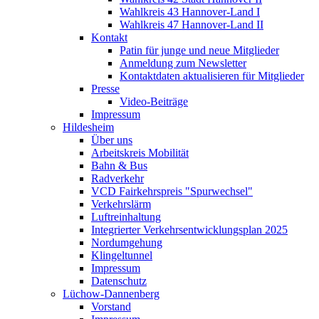
Wahlkreis 43 Hannover-Land I
Wahlkreis 47 Hannover-Land II
Kontakt
Patin für junge und neue Mitglieder
Anmeldung zum Newsletter
Kontaktdaten aktualisieren für Mitglieder
Presse
Video-Beiträge
Impressum
Hildesheim
Über uns
Arbeitskreis Mobilität
Bahn & Bus
Radverkehr
VCD Fairkehrspreis "Spurwechsel"
Verkehrslärm
Luftreinhaltung
Integrierter Verkehrsentwicklungsplan 2025
Nordumgehung
Klingeltunnel
Impressum
Datenschutz
Lüchow-Dannenberg
Vorstand