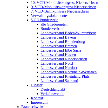
10. VCD-Mobilitätskongress Niedersachsen
9. VCD-Mobilitätskongress Niedersachsen
7. VCD-Bahnkongress Niedersachsen
Verwaltungsdokumente
VCD bundesweit
alle Gliederungen
Bundesverband
Landesverband Baden-Württemberg
Landesverband Bayern
Landesverband Brandenburg
Landesverband Bremen
Landesverband Elbe-Saale
Landesverband Hessen
Landesverband Niedersachsen
Landesverband Nord
Landesverband Nordost
Landesverband Nordrhein-Westfalen
Landesverband Rheinland-Pfalz
Landesverband Saarland
Glossar
Deutschlandtakt
Verkehrswende
Kontakt
Impressum
Braunschweig