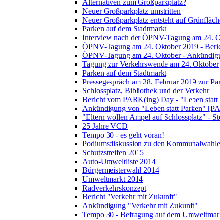
Alternativen zum Großparkplatz?
Neuer Großparkplatz umstritten
Neuer Großparkplatz entsteht auf Grünfläch
Parken auf dem Stadtmarkt
Interview nach der ÖPNV-Tagung am 24. O
ÖPNV-Tagung am 24. Oktober 2019 - Beri
ÖPNV-Tagung am 24. Oktober - Ankündig
Tagung zur Verkehrswende am 24. Oktober
Parken auf dem Stadtmarkt
Pressegespräch am 28. Februar 2019 zur Pa
Schlossplatz, Bibliothek und der Verkehr
Bericht vom PARK(ing) Day - "Leben statt
Ankündigung von "Leben statt Parken" [P
"Eltern wollen Ampel auf Schlossplatz" - S
25 Jahre VCD
Tempo 30 - es geht voran!
Podiumsdiskussion zu den Kommunalwahle
Schutzstreifen 2015
Auto-Umweltliste 2014
Bürgermeisterwahl 2014
Umweltmarkt 2014
Radverkehrskonzept
Bericht "Verkehr mit Zukunft"
Ankündigung "Verkehr mit Zukunft"
Tempo 30 - Befragung auf dem Umweltmar