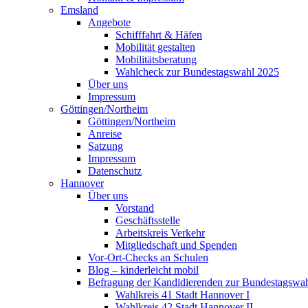
Emsland
Angebote
Schifffahrt & Häfen
Mobilität gestalten
Mobilitätsberatung
Wahlcheck zur Bundestagswahl 2025
Über uns
Impressum
Göttingen/Northeim
Göttingen/Northeim
Anreise
Satzung
Impressum
Datenschutz
Hannover
Über uns
Vorstand
Geschäftsstelle
Arbeitskreis Verkehr
Mitgliedschaft und Spenden
Vor-Ort-Checks an Schulen
Blog – kinderleicht mobil
Befragung der Kandidierenden zur Bundestagswa
Wahlkreis 41 Stadt Hannover I
Wahlkreis 42 Stadt Hannover II