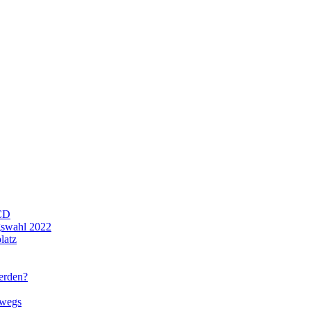
CD
gswahl 2022
latz
werden?
rwegs