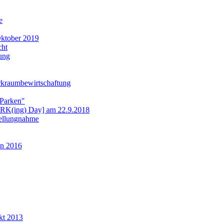
e
ktober 2019
cht
ung
rkraumbewirtschaftung
 Parken"
ARK(ing) Day] am 22.9.2018
tellungnahme
n 2016
kt 2013