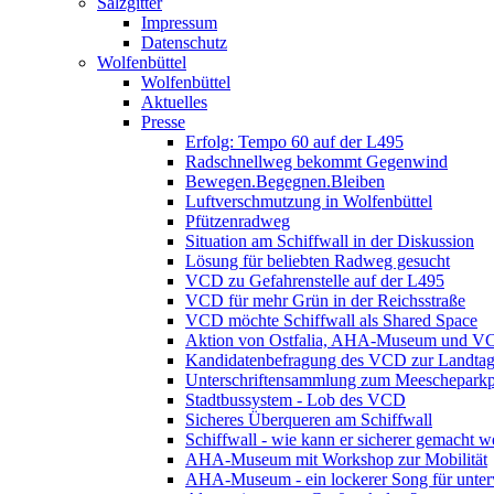
Salzgitter
Impressum
Datenschutz
Wolfenbüttel
Wolfenbüttel
Aktuelles
Presse
Erfolg: Tempo 60 auf der L495
Radschnellweg bekommt Gegenwind
Bewegen.Begegnen.Bleiben
Luftverschmutzung in Wolfenbüttel
Pfützenradweg
Situation am Schiffwall in der Diskussion
Lösung für beliebten Radweg gesucht
VCD zu Gefahrenstelle auf der L495
VCD für mehr Grün in der Reichsstraße
VCD möchte Schiffwall als Shared Space
Aktion von Ostfalia, AHA-Museum und V
Kandidatenbefragung des VCD zur Landta
Unterschriftensammlung zum Meescheparkp
Stadtbussystem - Lob des VCD
Sicheres Überqueren am Schiffwall
Schiffwall - wie kann er sicherer gemacht 
AHA-Museum mit Workshop zur Mobilität
AHA-Museum - ein lockerer Song für unte