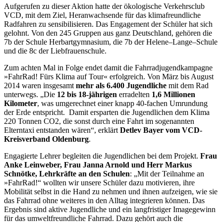
Aufgerufen zu dieser Aktion hatte der ökologische Verkehrsclub
VCD, mit dem Ziel, Heranwachsende für das klimafreundliche
Radfahren zu sensibilisieren. Das Engagement der Schüler hat sich
gelohnt. Von den 245 Gruppen aus ganz Deutschland, gehören die
7b der Schule Herbartgymnasium, die 7b der Helene–Lange–Schule
und die 8c der Liebfrauenschule.
Zum achten Mal in Folge endet damit die Fahrradjugendkampagne
»FahrRad! Fürs Klima auf Tour« erfolgreich. Von März bis August
2014 waren insgesamt
mehr als 6.400 Jugendliche
mit dem Rad
unterwegs. „Die
12 bis 18-jährigen
erradelten
1,6 Millionen
Kilometer
, was umgerechnet einer knapp 40-fachen Umrundung
der Erde entspricht. Damit ersparten die Jugendlichen dem Klima
220 Tonnen CO2, die sonst durch eine Fahrt im sogenannten
Elterntaxi entstanden wären“, erklärt
Detlev Bayer vom VCD-
Kreisverband Oldenburg
.
Engagierte Lehrer begleiten die Jugendlichen bei dem Projekt.
Frau
Anke Leinweber, Frau Janna Arnold und Herr Markus
Schnötke, Lehrkräfte an den Schulen
: „Mit der Teilnahme an
»FahrRad!“ wollten wir unsere Schüler dazu motivieren, ihre
Mobilität selbst in die Hand zu nehmen und ihnen aufzeigen, wie sie
das Fahrrad ohne weiteres in den Alltag integrieren können. Das
Ergebnis sind aktive Jugendliche und ein langfristiger Imagegewinn
für das umweltfreundliche Fahrrad. Dazu gehört auch die