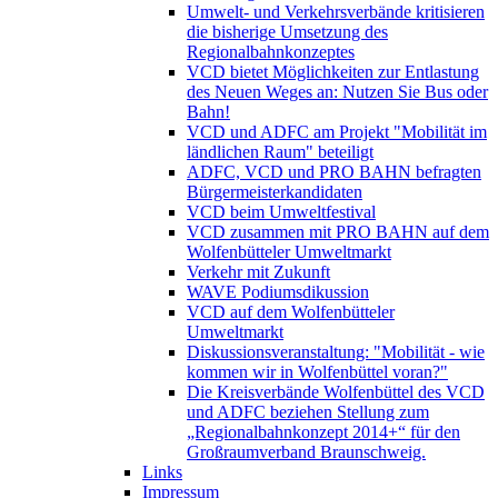
Umwelt- und Verkehrsverbände kritisieren
die bisherige Umsetzung des
Regionalbahnkonzeptes
VCD bietet Möglichkeiten zur Entlastung
des Neuen Weges an: Nutzen Sie Bus oder
Bahn!
VCD und ADFC am Projekt "Mobilität im
ländlichen Raum" beteiligt
ADFC, VCD und PRO BAHN befragten
Bürgermeisterkandidaten
VCD beim Umweltfestival
VCD zusammen mit PRO BAHN auf dem
Wolfenbütteler Umweltmarkt
Verkehr mit Zukunft
WAVE Podiumsdikussion
VCD auf dem Wolfenbütteler
Umweltmarkt
Diskussionsveranstaltung: "Mobilität - wie
kommen wir in Wolfenbüttel voran?"
Die Kreisverbände Wolfenbüttel des VCD
und ADFC beziehen Stellung zum
„Regionalbahnkonzept 2014+“ für den
Großraumverband Braunschweig.
Links
Impressum