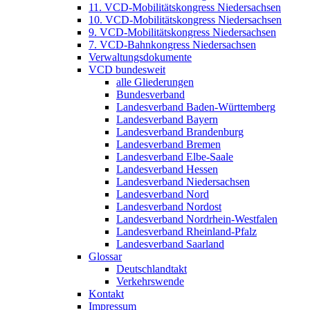
11. VCD-Mobilitätskongress Niedersachsen
10. VCD-Mobilitätskongress Niedersachsen
9. VCD-Mobilitätskongress Niedersachsen
7. VCD-Bahnkongress Niedersachsen
Verwaltungsdokumente
VCD bundesweit
alle Gliederungen
Bundesverband
Landesverband Baden-Württemberg
Landesverband Bayern
Landesverband Brandenburg
Landesverband Bremen
Landesverband Elbe-Saale
Landesverband Hessen
Landesverband Niedersachsen
Landesverband Nord
Landesverband Nordost
Landesverband Nordrhein-Westfalen
Landesverband Rheinland-Pfalz
Landesverband Saarland
Glossar
Deutschlandtakt
Verkehrswende
Kontakt
Impressum