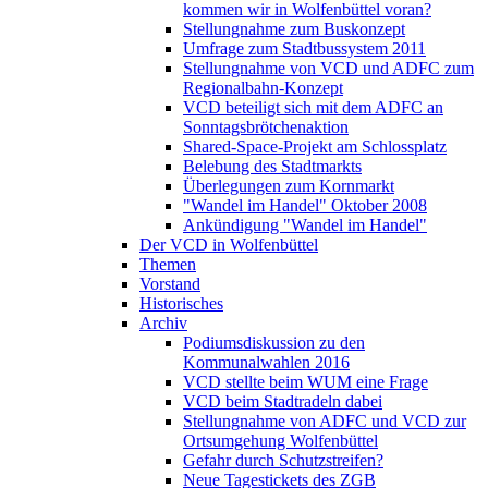
kommen wir in Wolfenbüttel voran?
Stellungnahme zum Buskonzept
Umfrage zum Stadtbussystem 2011
Stellungnahme von VCD und ADFC zum
Regionalbahn-Konzept
VCD beteiligt sich mit dem ADFC an
Sonntagsbrötchenaktion
Shared-Space-Projekt am Schlossplatz
Belebung des Stadtmarkts
Überlegungen zum Kornmarkt
"Wandel im Handel" Oktober 2008
Ankündigung "Wandel im Handel"
Der VCD in Wolfenbüttel
Themen
Vorstand
Historisches
Archiv
Podiumsdiskussion zu den
Kommunalwahlen 2016
VCD stellte beim WUM eine Frage
VCD beim Stadtradeln dabei
Stellungnahme von ADFC und VCD zur
Ortsumgehung Wolfenbüttel
Gefahr durch Schutzstreifen?
Neue Tagestickets des ZGB