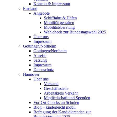
Kontakt & Impressum
Emsland
Angebote
Schifffahrt & Häfen
Mobilität gestalten
Mobilitätsberatung
Wahlcheck zur Bundestagswahl 2025
Über uns
Impressum
Göttingen/Northeim
Göttingen/Northeim
Anreise
Satzung
Impressum
Datenschutz
Hannover
Über uns
Vorstand
Geschäftsstelle
Arbeitskreis Verkehr
Mitgliedschaft und Spenden
Vor-Ort-Checks an Schulen
Blog – kinderleicht mobil
Befragung der Kandidierenden zur
Bundestagswahl 2025