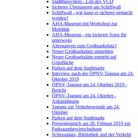
Stadtbussystem - Lob des VCD
Sicheres Überqueren am Schiffwall
Schiffwall - wie kann er sicherer gemacht
werden?
AHA-Museum mit Workshop zur
Mobilität
AHA-Museum - ein lockerer Song für
unterwegs
Alternativen zum Großparkplatz?
Neuer Großparkplatz umstritten
Neuer Großparkplatz entsteht auf
Grünfläche
Parken auf dem Stadtmarkt
Interview nach der ÖPNV-Tagung am 24.
Oktober 2019
ÖPNV-Tagung am 24. Oktober 2019 -
Bericht
ÖPNV-Tagung am 24. Oktober -
Ankündigung
Tagung zur Verkehrswende am 24.
Oktober
Parken auf dem Stadtmarkt
Pressegespräch am 28. Februar 2019 zur
Parkraumbewirtschaftung
Schlossplatz, Bibliothek und der Verkehr