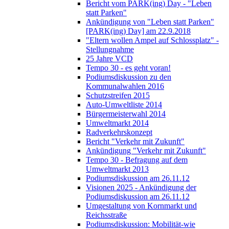
Bericht vom PARK(ing) Day - "Leben
statt Parken"
Ankündigung von "Leben statt Parken"
[PARK(ing) Day] am 22.9.2018
"Eltern wollen Ampel auf Schlossplatz" -
Stellungnahme
25 Jahre VCD
Tempo 30 - es geht voran!
Podiumsdiskussion zu den
Kommunalwahlen 2016
Schutzstreifen 2015
Auto-Umweltliste 2014
Bürgermeisterwahl 2014
Umweltmarkt 2014
Radverkehrskonzept
Bericht "Verkehr mit Zukunft"
Ankündigung "Verkehr mit Zukunft"
Tempo 30 - Befragung auf dem
Umweltmarkt 2013
Podiumsdiskussion am 26.11.12
Visionen 2025 - Ankündigung der
Podiumsdiskussion am 26.11.12
Umgestaltung von Kornmarkt und
Reichsstraße
Podiumsdiskussion: Mobilität-wie