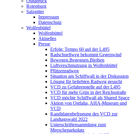
Osnabrück
Rotenburg
Salzgitter
Impressum
Datenschutz
Wolfenbüttel
Wolfenbüttel
Aktuelles
Presse
Erfolg: Tempo 60 auf der L495
Radschnellweg bekommt Gegenwind
Bewegen.Begegnen.Bleiben
Luftverschmutzung in Wolfenbüttel
Pfützenradweg
Situation am Schiffwall in der Diskussion
Lösung für beliebten Radweg gesucht
VCD zu Gefahrenstelle auf der L495
VCD für mehr Grün in der Reichsstraße
VCD möchte Schiffwall als Shared Space
Aktion von Ostfalia, AHA-Museum und
VCD
Kandidatenbefragung des VCD zur
Landtagswahl 2022
Unterschriftensammlung zum
Meescheparkplatz