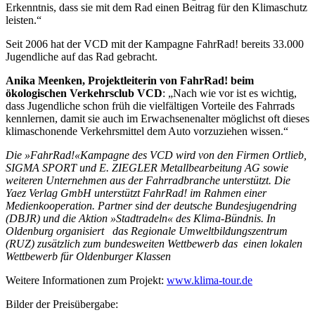
Erkenntnis, dass sie mit dem Rad einen Beitrag für den Klimaschutz
leisten.“
Seit 2006 hat der VCD mit der Kampagne FahrRad! bereits 33.000
Jugendliche auf das Rad gebracht.
Anika Meenken, Projektleiterin von FahrRad! beim
ökologischen Verkehrsclub VCD
: „Nach wie vor ist es wichtig,
dass Jugendliche schon früh die vielfältigen Vorteile des Fahrrads
kennlernen, damit sie auch im Erwachsenenalter möglichst oft dieses
klimaschonende Verkehrsmittel dem Auto vorzuziehen wissen.“
Die »FahrRad!«Kampagne des VCD wird von den Firmen Ortlieb,
SIGMA SPORT und E. ZIEGLER Metallbearbeitung AG sowie
weiteren Unternehmen aus der Fahrradbranche unterstützt. Die
Yaez Verlag GmbH unterstützt FahrRad! im Rahmen einer
Medienkooperation. Partner sind der deutsche Bundesjugendring
(DBJR) und die Aktion »Stadtradeln« des Klima-Bündnis. In
Oldenburg organisiert das Regionale Umweltbildungszentrum
(RUZ) zusätzlich zum bundesweiten Wettbewerb das einen lokalen
Wettbewerb für Oldenburger Klassen
Weitere Informationen zum Projekt:
www.klima-tour.de
Bilder der Preisübergabe: