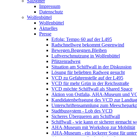
Salzgitter
Impressum
Datenschutz
Wolfenbüttel
Wolfenbüttel
Aktuelles
Presse
Erfolg: Tempo 60 auf der L495
Radschnellweg bekommt Gegenwind
Bewegen.Begegnen.Bleiben
Luftverschmutzung in Wolfenbüttel
Pfützenradweg
Situation am Schiffwall in der Diskussion
Lösung für beliebten Radweg gesucht
VCD zu Gefahrenstelle auf der L495
VCD für mehr Grün in der Reichsstraße
VCD möchte Schiffwall als Shared Space
Aktion von Ostfalia, AHA-Museum und V
Kandidatenbefragung des VCD zur Landta
Unterschriftensammlung zum Meescheparkp
Stadtbussystem - Lob des VCD
Sicheres Überqueren am Schiffwall
Schiffwall - wie kann er sicherer gemacht 
AHA-Museum mit Workshop zur Mobilität
AHA-Museum - ein lockerer Song für unte