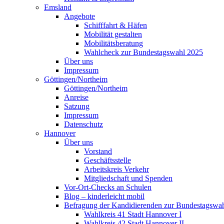
Emsland
Angebote
Schifffahrt & Häfen
Mobilität gestalten
Mobilitätsberatung
Wahlcheck zur Bundestagswahl 2025
Über uns
Impressum
Göttingen/Northeim
Göttingen/Northeim
Anreise
Satzung
Impressum
Datenschutz
Hannover
Über uns
Vorstand
Geschäftsstelle
Arbeitskreis Verkehr
Mitgliedschaft und Spenden
Vor-Ort-Checks an Schulen
Blog – kinderleicht mobil
Befragung der Kandidierenden zur Bundestagswa
Wahlkreis 41 Stadt Hannover I
Wahlkreis 42 Stadt Hannover II