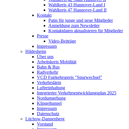
Wahlkreis 43 Hannover-Land I
Wahlkreis 47 Hannover-Land II
Kontakt
Patin für junge und neue Mitglieder
Anmeldung zum Newsletter
Kontaktdaten aktualisieren für Mitglieder
Presse
Video-Beiträge
Impressum
Hildesheim
Über uns
Arbeitskreis Mobilität
Bahn & Bus
Radverkehr
VCD Fairkehrspreis "Spurwechsel"
Verkehrslärm
Luftreinhaltung
Integrierter Verkehrsentwicklungsplan 2025
Nordumgehung
Klingeltunnel
Impressum
Datenschutz
Lüchow-Dannenberg
Vorstand