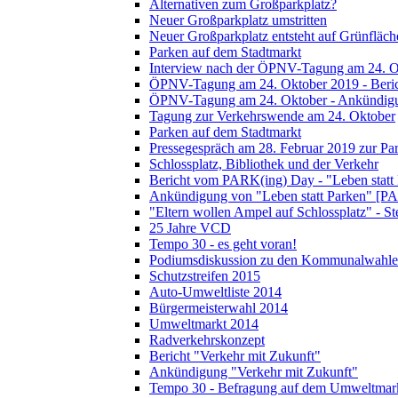
Alternativen zum Großparkplatz?
Neuer Großparkplatz umstritten
Neuer Großparkplatz entsteht auf Grünfläch
Parken auf dem Stadtmarkt
Interview nach der ÖPNV-Tagung am 24. O
ÖPNV-Tagung am 24. Oktober 2019 - Beri
ÖPNV-Tagung am 24. Oktober - Ankündig
Tagung zur Verkehrswende am 24. Oktober
Parken auf dem Stadtmarkt
Pressegespräch am 28. Februar 2019 zur Pa
Schlossplatz, Bibliothek und der Verkehr
Bericht vom PARK(ing) Day - "Leben statt
Ankündigung von "Leben statt Parken" [P
"Eltern wollen Ampel auf Schlossplatz" - S
25 Jahre VCD
Tempo 30 - es geht voran!
Podiumsdiskussion zu den Kommunalwahle
Schutzstreifen 2015
Auto-Umweltliste 2014
Bürgermeisterwahl 2014
Umweltmarkt 2014
Radverkehrskonzept
Bericht "Verkehr mit Zukunft"
Ankündigung "Verkehr mit Zukunft"
Tempo 30 - Befragung auf dem Umweltmar