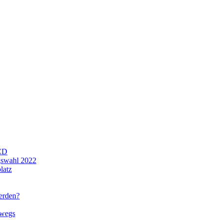
CD
gswahl 2022
latz
werden?
rwegs