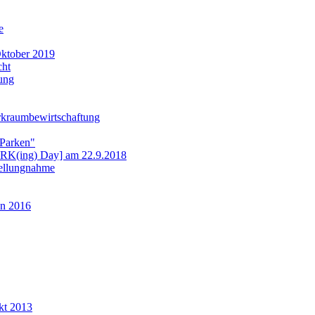
e
ktober 2019
cht
ung
rkraumbewirtschaftung
 Parken"
ARK(ing) Day] am 22.9.2018
tellungnahme
n 2016
kt 2013