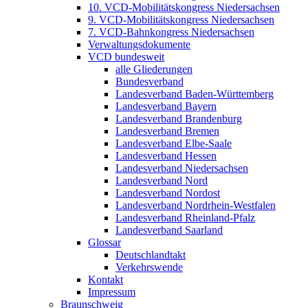
10. VCD-Mobilitätskongress Niedersachsen
9. VCD-Mobilitätskongress Niedersachsen
7. VCD-Bahnkongress Niedersachsen
Verwaltungsdokumente
VCD bundesweit
alle Gliederungen
Bundesverband
Landesverband Baden-Württemberg
Landesverband Bayern
Landesverband Brandenburg
Landesverband Bremen
Landesverband Elbe-Saale
Landesverband Hessen
Landesverband Niedersachsen
Landesverband Nord
Landesverband Nordost
Landesverband Nordrhein-Westfalen
Landesverband Rheinland-Pfalz
Landesverband Saarland
Glossar
Deutschlandtakt
Verkehrswende
Kontakt
Impressum
Braunschweig