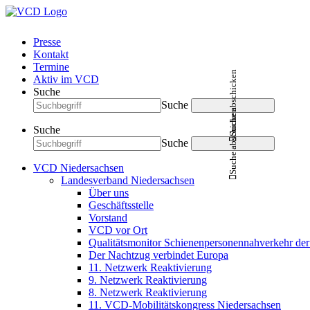
Presse
Kontakt
Termine
Suche abschicken
Aktiv im VCD
Suche
Suche
Suche abschicken
Suche
Suche
VCD Niedersachsen
Landesverband Niedersachsen
Über uns
Geschäftsstelle
Vorstand
VCD vor Ort
Qualitätsmonitor Schienenpersonennahverkehr d
Der Nachtzug verbindet Europa
11. Netzwerk Reaktivierung
9. Netzwerk Reaktivierung
8. Netzwerk Reaktivierung
11. VCD-Mobilitätskongress Niedersachsen