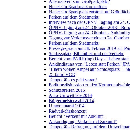
Alternativen zum Großparkplatz?
Neuer Großparkplatz umstritten
Neuer Großparkplatz entsteht auf Grünfläch
Parken auf dem Stadtmarkt
Interview nach der ÖPNV-Tagung am 24. O
ÖPNV-Tagung am 24. Oktober 2019 - Beri
ÖPNV-Tagung am 24. Oktober - Ankündig
Tagung zur Verkehrswende am 24. Oktober
Parken auf dem Stadtmarkt
Pressegespräch am 28. Februar 2019 zur Pa
Schlossplatz, Bibliothek und der Verkehr
Bericht vom PARK(ing) Day - "Leben statt
Ankündigung von "Leben statt Parken" [P
"Eltern wollen Ampel auf Schlossplatz" - S
25 Jahre VCD
Tempo 30 - es geht voran!
Podiumsdiskussion zu den Kommunalwahle
Schutzstreifen 2015
Auto-Umweltliste 2014
Bürgermeisterwahl 2014
Umweltmarkt 2014
Radverkehrskonzept
Bericht "Verkehr mit Zukunft"
Ankündigung "Verkehr mit Zukunft"
Tempo 30 - Befragung auf dem Umweltmar