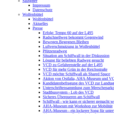
Salzgitter
Impressum
Datenschutz
Wolfenbüttel
Wolfenbüttel
Aktuelles
Presse
Erfolg: Tempo 60 auf der L495
Radschnellweg bekommt Gegenwind
Bewegen.Begegnen.Bleiben
Luftverschmutzung in Wolfenbüttel
Pfützenradweg
Situation am Schiffwall in der Diskussion
Lösung für beliebten Radweg gesucht
VCD zu Gefahrenstelle auf der L495
VCD für mehr Grün in der Reichsstraße
VCD möchte Schiffwall als Shared Space
Aktion von Ostfalia, AHA-Museum und V
Kandidatenbefragung des VCD zur Landta
Unterschriftensammlung zum Meescheparkp
Stadtbussystem - Lob des VCD
Sicheres Überqueren am Schiffwall
Schiffwall - wie kann er sicherer gemacht 
AHA-Museum mit Workshop zur Mobilität
AHA-Museum - ein lockerer Song für unte