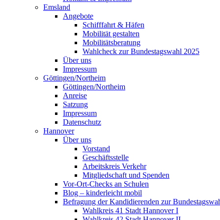
Emsland
Angebote
Schifffahrt & Häfen
Mobilität gestalten
Mobilitätsberatung
Wahlcheck zur Bundestagswahl 2025
Über uns
Impressum
Göttingen/Northeim
Göttingen/Northeim
Anreise
Satzung
Impressum
Datenschutz
Hannover
Über uns
Vorstand
Geschäftsstelle
Arbeitskreis Verkehr
Mitgliedschaft und Spenden
Vor-Ort-Checks an Schulen
Blog – kinderleicht mobil
Befragung der Kandidierenden zur Bundestagswa
Wahlkreis 41 Stadt Hannover I
Wahlkreis 42 Stadt Hannover II