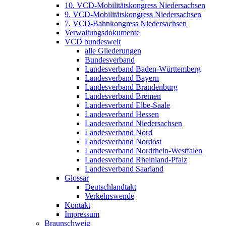
10. VCD-Mobilitätskongress Niedersachsen
9. VCD-Mobilitätskongress Niedersachsen
7. VCD-Bahnkongress Niedersachsen
Verwaltungsdokumente
VCD bundesweit
alle Gliederungen
Bundesverband
Landesverband Baden-Württemberg
Landesverband Bayern
Landesverband Brandenburg
Landesverband Bremen
Landesverband Elbe-Saale
Landesverband Hessen
Landesverband Niedersachsen
Landesverband Nord
Landesverband Nordost
Landesverband Nordrhein-Westfalen
Landesverband Rheinland-Pfalz
Landesverband Saarland
Glossar
Deutschlandtakt
Verkehrswende
Kontakt
Impressum
Braunschweig