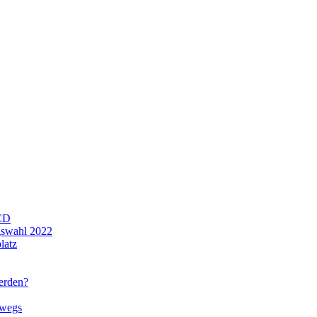
CD
gswahl 2022
latz
werden?
rwegs