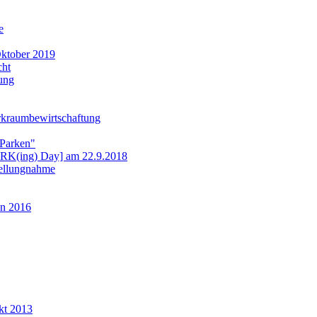
e
ktober 2019
cht
ung
rkraumbewirtschaftung
 Parken"
ARK(ing) Day] am 22.9.2018
tellungnahme
n 2016
kt 2013