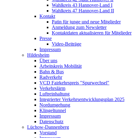
Wahlkreis 43 Hannover-Land I
Wahlkreis 47 Hannover-Land II
Kontakt
Patin für junge und neue Mitglieder
Anmeldung zum Newsletter
Kontaktdaten aktualisieren für Mitglieder
Presse
Video-Beiträge
Impressum
Hildesheim
Über uns
Arbeitskreis Mobilität
Bahn & Bus
Radverkehr
VCD Fairkehrspreis "Spurwechsel"
Verkehrslärm
Luftreinhaltung
Integrierter Verkehrsentwicklungsplan 2025
Nordumgehung
Klingeltunnel
Impressum
Datenschutz
Lüchow-Dannenberg
Vorstand