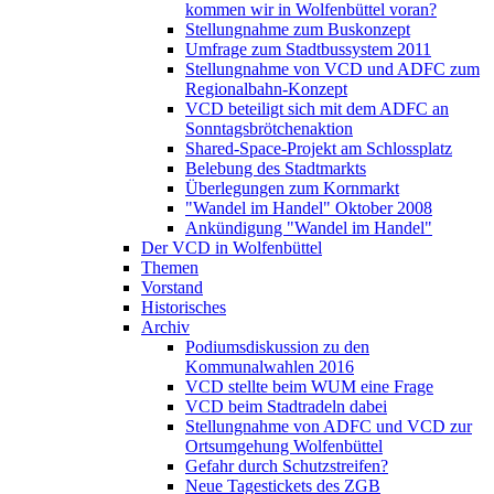
kommen wir in Wolfenbüttel voran?
Stellungnahme zum Buskonzept
Umfrage zum Stadtbussystem 2011
Stellungnahme von VCD und ADFC zum
Regionalbahn-Konzept
VCD beteiligt sich mit dem ADFC an
Sonntagsbrötchenaktion
Shared-Space-Projekt am Schlossplatz
Belebung des Stadtmarkts
Überlegungen zum Kornmarkt
"Wandel im Handel" Oktober 2008
Ankündigung "Wandel im Handel"
Der VCD in Wolfenbüttel
Themen
Vorstand
Historisches
Archiv
Podiumsdiskussion zu den
Kommunalwahlen 2016
VCD stellte beim WUM eine Frage
VCD beim Stadtradeln dabei
Stellungnahme von ADFC und VCD zur
Ortsumgehung Wolfenbüttel
Gefahr durch Schutzstreifen?
Neue Tagestickets des ZGB