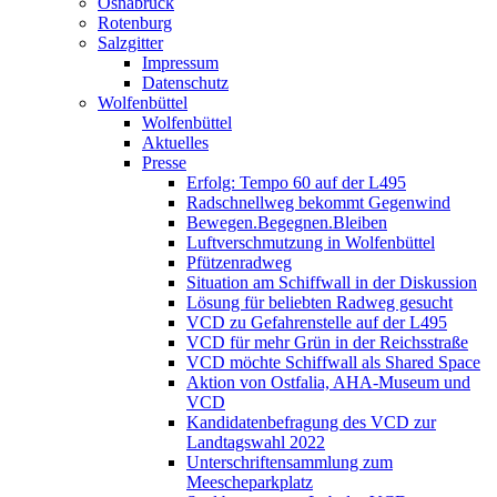
Osnabrück
Rotenburg
Salzgitter
Impressum
Datenschutz
Wolfenbüttel
Wolfenbüttel
Aktuelles
Presse
Erfolg: Tempo 60 auf der L495
Radschnellweg bekommt Gegenwind
Bewegen.Begegnen.Bleiben
Luftverschmutzung in Wolfenbüttel
Pfützenradweg
Situation am Schiffwall in der Diskussion
Lösung für beliebten Radweg gesucht
VCD zu Gefahrenstelle auf der L495
VCD für mehr Grün in der Reichsstraße
VCD möchte Schiffwall als Shared Space
Aktion von Ostfalia, AHA-Museum und
VCD
Kandidatenbefragung des VCD zur
Landtagswahl 2022
Unterschriftensammlung zum
Meescheparkplatz