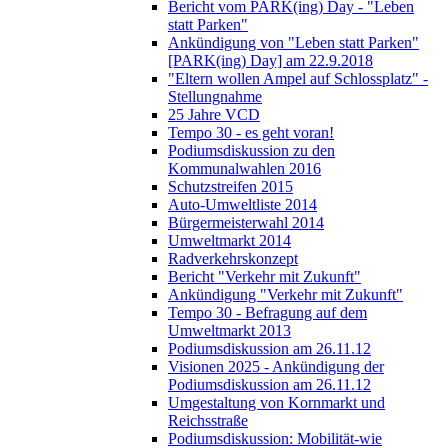
Bericht vom PARK(ing) Day - "Leben
statt Parken"
Ankündigung von "Leben statt Parken"
[PARK(ing) Day] am 22.9.2018
"Eltern wollen Ampel auf Schlossplatz" -
Stellungnahme
25 Jahre VCD
Tempo 30 - es geht voran!
Podiumsdiskussion zu den
Kommunalwahlen 2016
Schutzstreifen 2015
Auto-Umweltliste 2014
Bürgermeisterwahl 2014
Umweltmarkt 2014
Radverkehrskonzept
Bericht "Verkehr mit Zukunft"
Ankündigung "Verkehr mit Zukunft"
Tempo 30 - Befragung auf dem
Umweltmarkt 2013
Podiumsdiskussion am 26.11.12
Visionen 2025 - Ankündigung der
Podiumsdiskussion am 26.11.12
Umgestaltung von Kornmarkt und
Reichsstraße
Podiumsdiskussion: Mobilität-wie