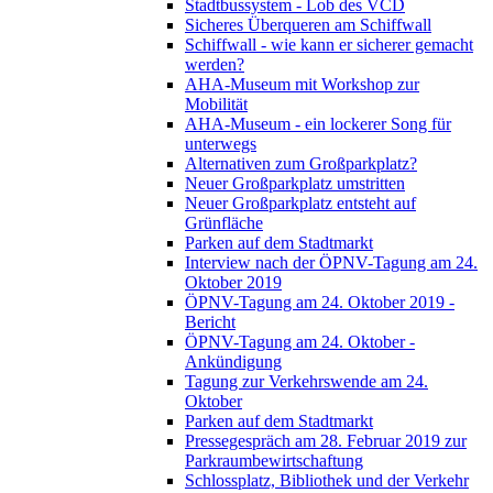
Stadtbussystem - Lob des VCD
Sicheres Überqueren am Schiffwall
Schiffwall - wie kann er sicherer gemacht
werden?
AHA-Museum mit Workshop zur
Mobilität
AHA-Museum - ein lockerer Song für
unterwegs
Alternativen zum Großparkplatz?
Neuer Großparkplatz umstritten
Neuer Großparkplatz entsteht auf
Grünfläche
Parken auf dem Stadtmarkt
Interview nach der ÖPNV-Tagung am 24.
Oktober 2019
ÖPNV-Tagung am 24. Oktober 2019 -
Bericht
ÖPNV-Tagung am 24. Oktober -
Ankündigung
Tagung zur Verkehrswende am 24.
Oktober
Parken auf dem Stadtmarkt
Pressegespräch am 28. Februar 2019 zur
Parkraumbewirtschaftung
Schlossplatz, Bibliothek und der Verkehr