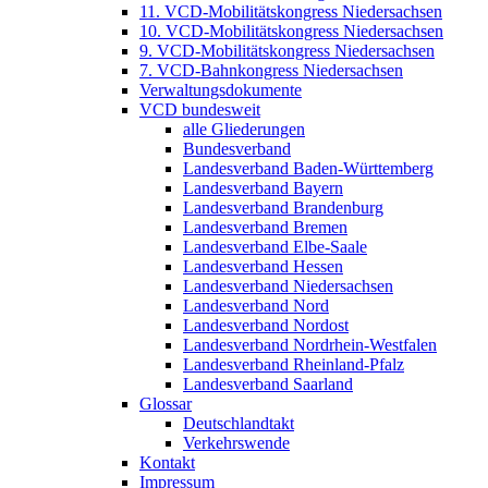
11. VCD-Mobilitätskongress Niedersachsen
10. VCD-Mobilitätskongress Niedersachsen
9. VCD-Mobilitätskongress Niedersachsen
7. VCD-Bahnkongress Niedersachsen
Verwaltungsdokumente
VCD bundesweit
alle Gliederungen
Bundesverband
Landesverband Baden-Württemberg
Landesverband Bayern
Landesverband Brandenburg
Landesverband Bremen
Landesverband Elbe-Saale
Landesverband Hessen
Landesverband Niedersachsen
Landesverband Nord
Landesverband Nordost
Landesverband Nordrhein-Westfalen
Landesverband Rheinland-Pfalz
Landesverband Saarland
Glossar
Deutschlandtakt
Verkehrswende
Kontakt
Impressum