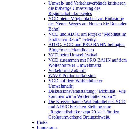
Umwelt- und Verkehrsverbände kritisieren
die bisherige Umsetzung des
Regionalbahnkonzeptes
VCD bietet Möglichkeiten zur Entlastung
des Neuen Weges an: Nutzen Sie Bus oder
Bahn!
VCD und ADFC am Projekt "Mobilität im
ländlichen Raum" beteiligt
ADFC, VCD und PRO BAHN befragten
Bürgermeisterkandidaten
VCD beim Umweltfestival
VCD zusammen mit PRO BAHN auf dem
Wolfenbütteler Umweltmarkt
Verkehr mit Zukunft
WAVE Podiumsdikussion
VCD auf dem Wolfenbütteler
Umweltmarkt
Diskussionsveranstaltung: "Mobilität - wie
kommen wir in Wolfenbüttel voran?"
Die Kreisverbände Wolfenbüttel des VCD
und ADFC beziehen Stellung zum
„Regionalbahnkonzept 2014+“ für den
Großraumverband Braunschweig.
Links
Impressum