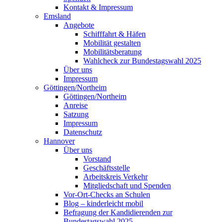
Kontakt & Impressum
Emsland
Angebote
Schifffahrt & Häfen
Mobilität gestalten
Mobilitätsberatung
Wahlcheck zur Bundestagswahl 2025
Über uns
Impressum
Göttingen/Northeim
Göttingen/Northeim
Anreise
Satzung
Impressum
Datenschutz
Hannover
Über uns
Vorstand
Geschäftsstelle
Arbeitskreis Verkehr
Mitgliedschaft und Spenden
Vor-Ort-Checks an Schulen
Blog – kinderleicht mobil
Befragung der Kandidierenden zur
Bundestagswahl 2025