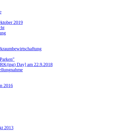
e
ktober 2019
cht
ung
rkraumbewirtschaftung
 Parken"
ARK(ing) Day] am 22.9.2018
tellungnahme
n 2016
kt 2013