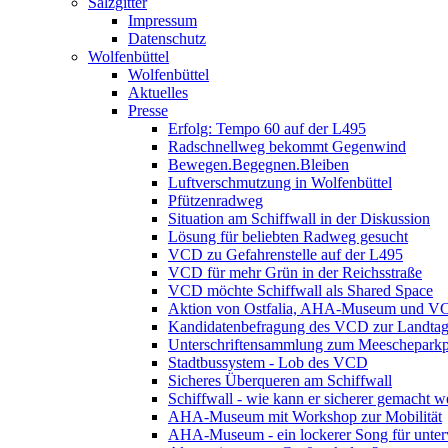
Salzgitter
Impressum
Datenschutz
Wolfenbüttel
Wolfenbüttel
Aktuelles
Presse
Erfolg: Tempo 60 auf der L495
Radschnellweg bekommt Gegenwind
Bewegen.Begegnen.Bleiben
Luftverschmutzung in Wolfenbüttel
Pfützenradweg
Situation am Schiffwall in der Diskussion
Lösung für beliebten Radweg gesucht
VCD zu Gefahrenstelle auf der L495
VCD für mehr Grün in der Reichsstraße
VCD möchte Schiffwall als Shared Space
Aktion von Ostfalia, AHA-Museum und V
Kandidatenbefragung des VCD zur Landta
Unterschriftensammlung zum Meescheparkp
Stadtbussystem - Lob des VCD
Sicheres Überqueren am Schiffwall
Schiffwall - wie kann er sicherer gemacht 
AHA-Museum mit Workshop zur Mobilität
AHA-Museum - ein lockerer Song für unte