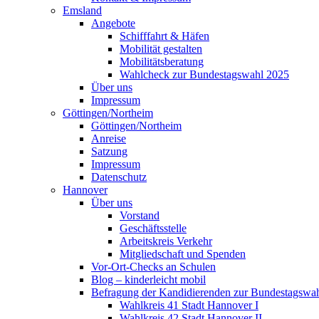
Emsland
Angebote
Schifffahrt & Häfen
Mobilität gestalten
Mobilitätsberatung
Wahlcheck zur Bundestagswahl 2025
Über uns
Impressum
Göttingen/Northeim
Göttingen/Northeim
Anreise
Satzung
Impressum
Datenschutz
Hannover
Über uns
Vorstand
Geschäftsstelle
Arbeitskreis Verkehr
Mitgliedschaft und Spenden
Vor-Ort-Checks an Schulen
Blog – kinderleicht mobil
Befragung der Kandidierenden zur Bundestagswa
Wahlkreis 41 Stadt Hannover I
Wahlkreis 42 Stadt Hannover II