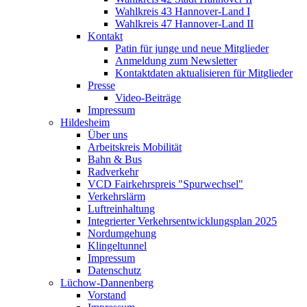
Wahlkreis 43 Hannover-Land I
Wahlkreis 47 Hannover-Land II
Kontakt
Patin für junge und neue Mitglieder
Anmeldung zum Newsletter
Kontaktdaten aktualisieren für Mitglieder
Presse
Video-Beiträge
Impressum
Hildesheim
Über uns
Arbeitskreis Mobilität
Bahn & Bus
Radverkehr
VCD Fairkehrspreis "Spurwechsel"
Verkehrslärm
Luftreinhaltung
Integrierter Verkehrsentwicklungsplan 2025
Nordumgehung
Klingeltunnel
Impressum
Datenschutz
Lüchow-Dannenberg
Vorstand