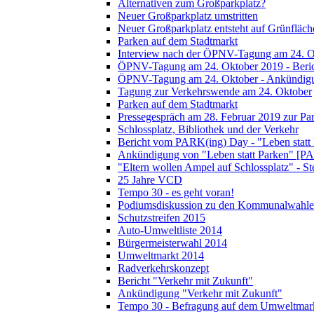
Alternativen zum Großparkplatz?
Neuer Großparkplatz umstritten
Neuer Großparkplatz entsteht auf Grünfläch
Parken auf dem Stadtmarkt
Interview nach der ÖPNV-Tagung am 24. O
ÖPNV-Tagung am 24. Oktober 2019 - Beri
ÖPNV-Tagung am 24. Oktober - Ankündig
Tagung zur Verkehrswende am 24. Oktober
Parken auf dem Stadtmarkt
Pressegespräch am 28. Februar 2019 zur Pa
Schlossplatz, Bibliothek und der Verkehr
Bericht vom PARK(ing) Day - "Leben statt
Ankündigung von "Leben statt Parken" [P
"Eltern wollen Ampel auf Schlossplatz" - S
25 Jahre VCD
Tempo 30 - es geht voran!
Podiumsdiskussion zu den Kommunalwahle
Schutzstreifen 2015
Auto-Umweltliste 2014
Bürgermeisterwahl 2014
Umweltmarkt 2014
Radverkehrskonzept
Bericht "Verkehr mit Zukunft"
Ankündigung "Verkehr mit Zukunft"
Tempo 30 - Befragung auf dem Umweltmar