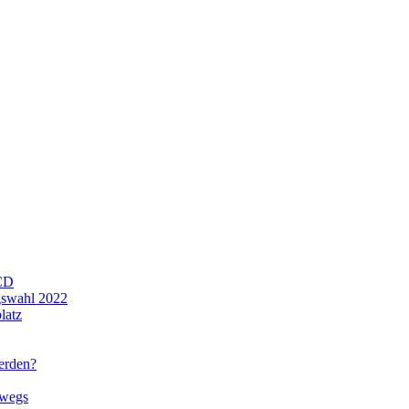
CD
gswahl 2022
latz
werden?
rwegs