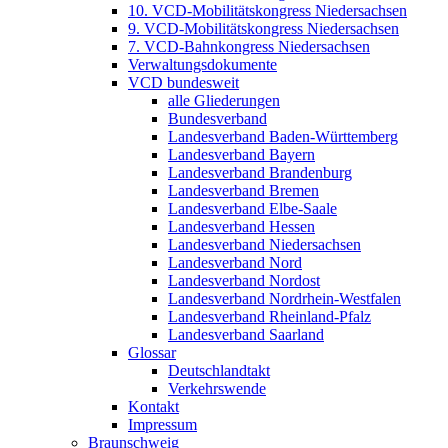
10. VCD-Mobilitätskongress Niedersachsen
9. VCD-Mobilitätskongress Niedersachsen
7. VCD-Bahnkongress Niedersachsen
Verwaltungsdokumente
VCD bundesweit
alle Gliederungen
Bundesverband
Landesverband Baden-Württemberg
Landesverband Bayern
Landesverband Brandenburg
Landesverband Bremen
Landesverband Elbe-Saale
Landesverband Hessen
Landesverband Niedersachsen
Landesverband Nord
Landesverband Nordost
Landesverband Nordrhein-Westfalen
Landesverband Rheinland-Pfalz
Landesverband Saarland
Glossar
Deutschlandtakt
Verkehrswende
Kontakt
Impressum
Braunschweig